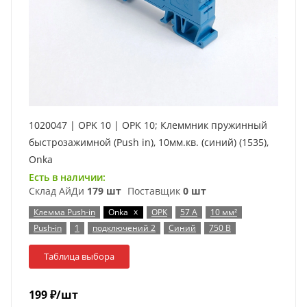
1020047 | OPK 10 | OPK 10; Клеммник пружинный
быстрозажимной (Push in), 10мм.кв. (синий) (1535),
Onka
Есть в наличии:
Склад АйДи
179 шт
Поставщик
0 шт
x
Клемма Push-in
Onka
OPK
57 А
10 мм²
Push-in
1
подключений 2
Синий
750 В
Таблица выбора
199
₽
/шт