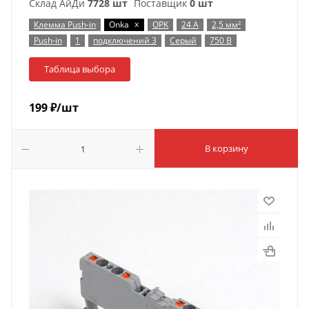
Склад АйДи
7728 шт
Поставщик
0 шт
x
Клемма Push-in
Onka
OPK
24 А
2,5 мм²
Push-in
1
подключений 3
Серый
750 В
Таблица выбора
199
₽
/шт
В корзину