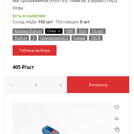
быстрозажимной (Push in), 16мм.кв. (серый) (1542),
Onka
Есть в наличии:
Склад АйДи
192 шт
Поставщик
0 шт
x
Клемма Push-in
Onka
OPK
76 А
16 мм²
Push-in
1
подключений 2
Серый
750 В
Таблица выбора
405
₽
/шт
В корзину