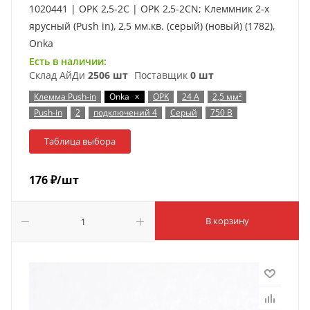
1020441 | OPK 2,5-2C | OPK 2,5-2CN; Клеммник 2-х
ярусный (Push in), 2,5 мм.кв. (серый) (новый) (1782),
Onka
Есть в наличии:
Склад АйДи
2506 шт
Поставщик
0 шт
x
Клемма Push-in
Onka
OPK
24 А
2,5 мм²
Push-in
2
подключений 4
Серый
750 В
Таблица выбора
176
₽
/шт
В корзину