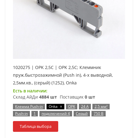
1020275 | OPK 2,5C | OPK 2,5C; Клеммник
пруж.быстрозажимной (Push in), 4-х выводной,
2,5мм.кв., (серый) (1252), Onka
Есть в наличии:
Склад АйДи
4884 шт
Поставщик
0 шт
x
Клемма Push-in
Onka
OPK
24 А
2,5 мм²
Push-in
1
подключений 4
Серый
750 В
Таблица выбора