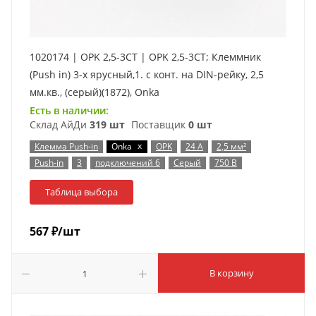
1020174 | OPK 2,5-3CT | OPK 2,5-3CT; Клеммник
(Push in) 3-х ярусный,1. с конт. на DIN-рейку, 2,5
мм.кв., (серый)(1872), Onka
Есть в наличии:
Склад АйДи
319 шт
Поставщик
0 шт
x
Клемма Push-in
Onka
OPK
24 А
2,5 мм²
Push-in
3
подключений 6
Серый
750 В
Таблица выбора
567
₽
/шт
В корзину