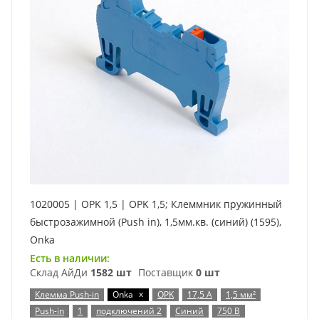
1020005 | OPK 1,5 | OPK 1,5; Клеммник пружинный
быстрозажимной (Push in), 1,5мм.кв. (синий) (1595),
Onka
Есть в наличии:
Склад АйДи
1582 шт
Поставщик
0 шт
x
Клемма Push-in
Onka
OPK
17,5 А
1,5 мм²
Push-in
1
подключений 2
Синий
750 В