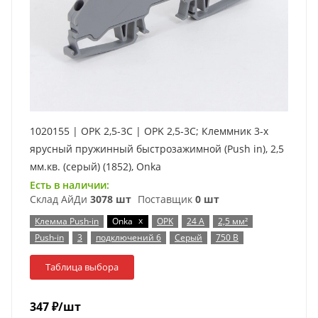
1020155 | OPK 2,5-3C | OPK 2,5-3C; Клеммник 3-х
ярусный пружинный быстрозажимной (Push in), 2,5
мм.кв. (серый) (1852), Onka
Есть в наличии:
Склад АйДи
3078 шт
Поставщик
0 шт
x
Клемма Push-in
Onka
OPK
24 А
2,5 мм²
Push-in
3
подключений 6
Серый
750 В
Таблица выбора
347
₽
/шт