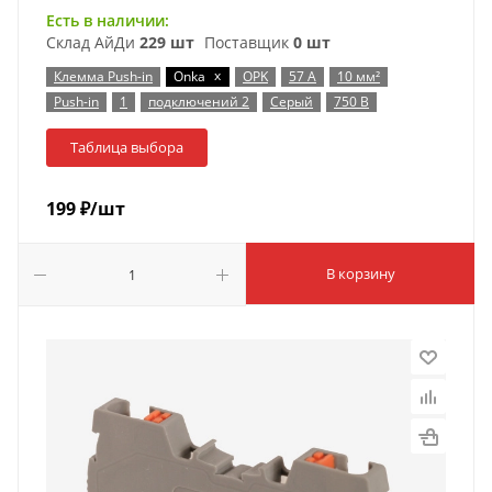
Есть в наличии:
Склад АйДи
229 шт
Поставщик
0 шт
x
Клемма Push-in
Onka
OPK
57 А
10 мм²
Push-in
1
подключений 2
Серый
750 В
Таблица выбора
199
₽
/шт
В корзину