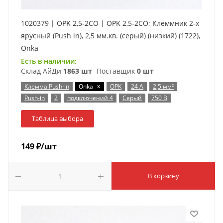
1020379 | OPK 2,5-2CO | OPK 2,5-2CO; Клеммник 2-х
ярусный (Push in), 2,5 мм.кв. (серый) (низкий) (1722),
Onka
Есть в наличии:
Склад АйДи
1863 шт
Поставщик
0 шт
x
Клемма Push-in
Onka
OPK
24 А
2,5 мм²
Push-in
2
подключений 4
Серый
750 В
Таблица выбора
149
₽
/шт
В корзину