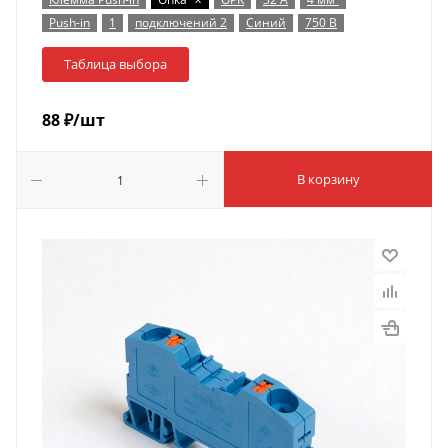
Push-in
1
подключений 2
Синий
750 В
Таблица выбора
88
₽
/шт
В корзину