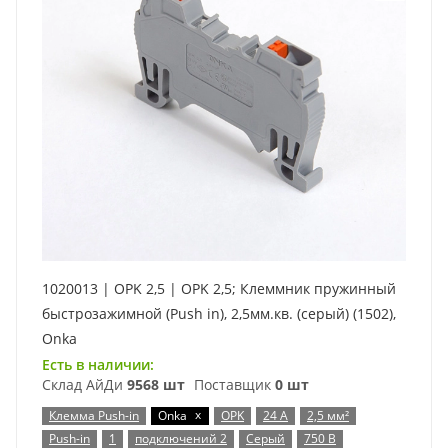
1020013 | OPK 2,5 | OPK 2,5; Клеммник пружинный
быстрозажимной (Push in), 2,5мм.кв. (серый) (1502),
Onka
Есть в наличии:
Склад АйДи
9568 шт
Поставщик
0 шт
x
Клемма Push-in
Onka
OPK
24 А
2,5 мм²
Push-in
1
подключений 2
Серый
750 В