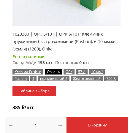
1020300 | OPK 6/10T | OPK 6/10T; Клеммник
пружинный быстрозажимной (Push in), 6-10 мм.кв.,
(земля) (1200), Onka
Есть в наличии:
Склад АйДи
193 шт
Поставщик
0 шт
x
Клемма Push-in
Onka
OPK
57 А
10 мм²
Push-in
1
подключений 2
Желто-зеленый
750 В
Таблица выбора
385
₽
/шт
В корзину