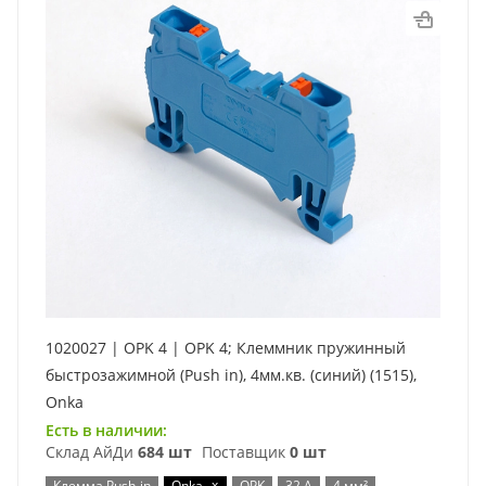
1020027 | OPK 4 | OPK 4; Клеммник пружинный
быстрозажимной (Push in), 4мм.кв. (синий) (1515),
Onka
Есть в наличии:
Склад АйДи
684 шт
Поставщик
0 шт
x
Клемма Push-in
Onka
OPK
32 А
4 мм²