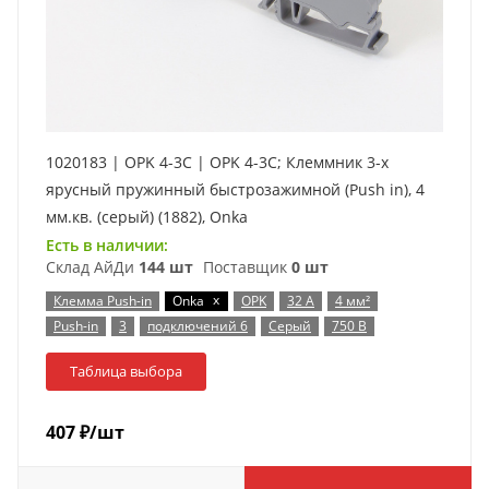
1020183 | OPK 4-3C | OPK 4-3C; Клеммник 3-х
ярусный пружинный быстрозажимной (Push in), 4
мм.кв. (серый) (1882), Onka
Есть в наличии:
Склад АйДи
144 шт
Поставщик
0 шт
x
Клемма Push-in
Onka
OPK
32 А
4 мм²
Push-in
3
подключений 6
Серый
750 В
Таблица выбора
407
₽
/шт