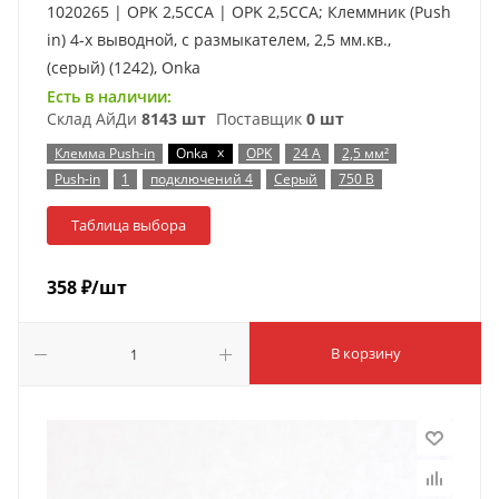
1020265 | OPK 2,5CCA | OPK 2,5CCA; Клеммник (Push
in) 4-х выводной, с размыкателем, 2,5 мм.кв.,
(серый) (1242), Onka
Есть в наличии:
Склад АйДи
8143 шт
Поставщик
0 шт
x
Клемма Push-in
Onka
OPK
24 А
2,5 мм²
Push-in
1
подключений 4
Серый
750 В
Таблица выбора
358
₽
/шт
В корзину