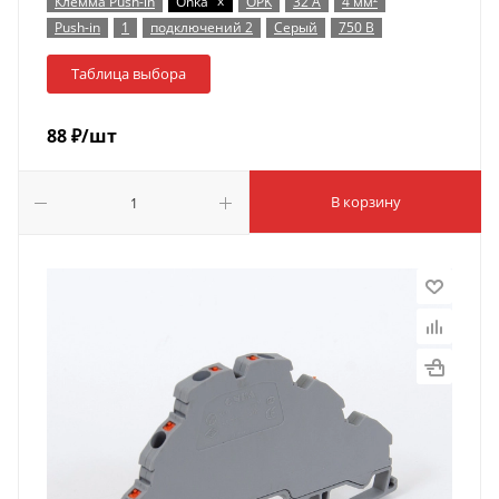
x
Клемма Push-in
Onka
OPK
32 А
4 мм²
Push-in
1
подключений 2
Серый
750 В
Таблица выбора
88
₽
/шт
В корзину