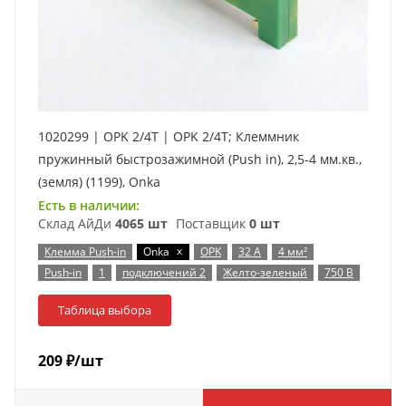
1020299 | OPK 2/4T | OPK 2/4T; Клеммник
пружинный быстрозажимной (Push in), 2,5-4 мм.кв.,
(земля) (1199), Onka
Есть в наличии:
Склад АйДи
4065 шт
Поставщик
0 шт
x
Клемма Push-in
Onka
OPK
32 А
4 мм²
Push-in
1
подключений 2
Желто-зеленый
750 В
Таблица выбора
209
₽
/шт