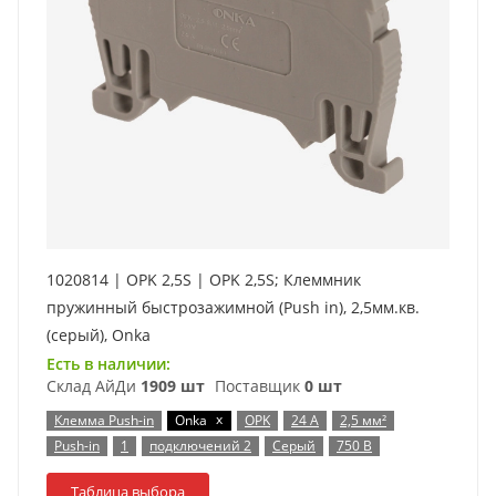
1020814 | OPK 2,5S | OPK 2,5S; Клеммник
пружинный быстрозажимной (Push in), 2,5мм.кв.
(серый), Onka
Есть в наличии:
Склад АйДи
1909 шт
Поставщик
0 шт
x
Клемма Push-in
Onka
OPK
24 А
2,5 мм²
Push-in
1
подключений 2
Серый
750 В
Таблица выбора