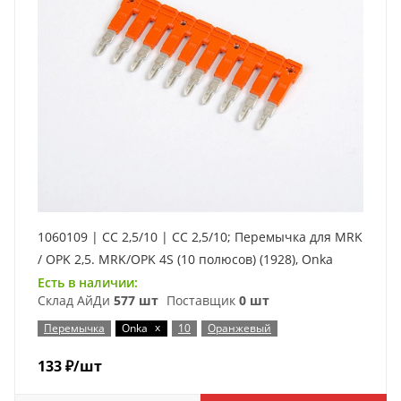
1060109 | CC 2,5/10 | CC 2,5/10; Перемычка для MRK
/ OPK 2,5. MRK/OPK 4S (10 полюсов) (1928), Onka
Есть в наличии:
Склад АйДи
577 шт
Поставщик
0 шт
x
Перемычка
Onka
10
Оранжевый
133
₽
/шт