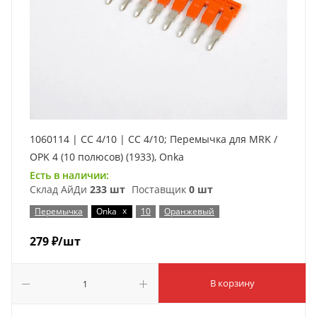
1060114 | CC 4/10 | CC 4/10; Перемычка для MRK /
OPK 4 (10 полюсов) (1933), Onka
Есть в наличии:
Склад АйДи
233 шт
Поставщик
0 шт
x
Перемычка
Onka
10
Оранжевый
279
₽
/шт
В корзину