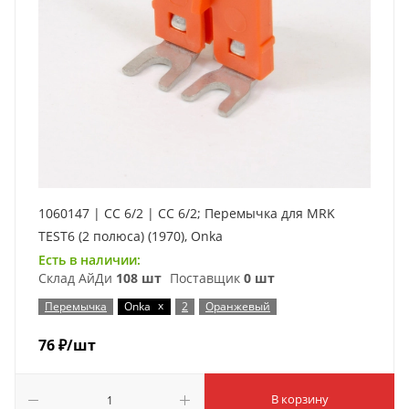
1060147 | CC 6/2 | CC 6/2; Перемычка для MRK
TEST6 (2 полюса) (1970), Onka
Есть в наличии:
Склад АйДи
108 шт
Поставщик
0 шт
x
Перемычка
Onka
2
Оранжевый
76
₽
/шт
В корзину