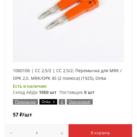
1060106 | CC 2,5/2 | CC 2,5/2; Перемычка для MRK /
OPK 2,5. MRK/OPK 4S (2 полюса) (1925), Onka
Есть в наличии:
Склад АйДи
1050 шт
Поставщик
0 шт
x
Перемычка
Onka
2
Оранжевый
57
₽
/шт
В корзину