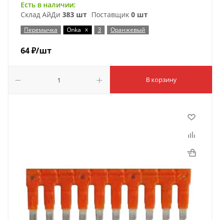
Есть в наличии:
Склад АйДи
383 шт
Поставщик
0 шт
x
Перемычка
Onka
3
Оранжевый
64
₽
/шт
В корзину