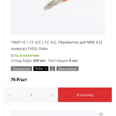
1060116 | CC 6/2 | CC 6/2; Перемычка для MRK 6 (2
полюса) (1935), Onka
Есть в наличии:
Склад АйДи
329 шт
Поставщик
0 шт
x
Перемычка
Onka
2
Оранжевый
76
₽
/шт
В корзину