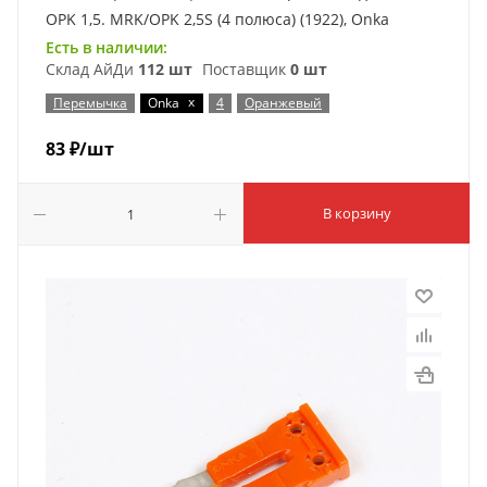
OPK 1,5. MRK/OPK 2,5S (4 полюса) (1922), Onka
Есть в наличии:
Склад АйДи
112 шт
Поставщик
0 шт
x
Перемычка
Onka
4
Оранжевый
83
₽
/шт
В корзину