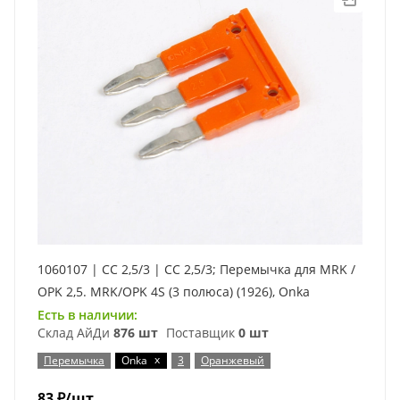
1060107 | CC 2,5/3 | CC 2,5/3; Перемычка для MRK /
OPK 2,5. MRK/OPK 4S (3 полюса) (1926), Onka
Есть в наличии:
Склад АйДи
876 шт
Поставщик
0 шт
x
Перемычка
Onka
3
Оранжевый
83
₽
/шт