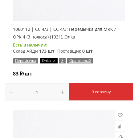
1060112 | CC 4/3 | CC 4/3; Перемычка для MRK /
OPK 4 (3 полюса) (1931), Onka
Есть в наличии:
Склад АйДи
173 шт
Поставщик
0 шт
x
Перемычка
Onka
3
Оранжевый
83
₽
/шт
В корзину