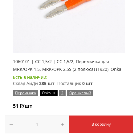
1060101 | CC 1,5/2 | CC 1,5/2; Перемычка для
MRK/OPK 1,5. MRK/OPK 2,5S (2 полюса) (1920), Onka
Есть в наличии:
Склад АйДи
285 шт
Поставщик
0 шт
x
Перемычка
Onka
2
Оранжевый
51
₽
/шт
В корзину