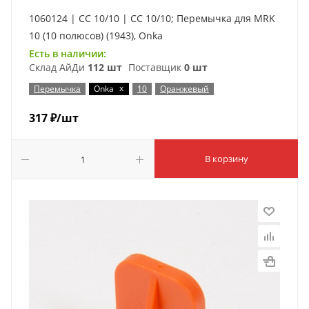
1060124 | CC 10/10 | CC 10/10; Перемычка для MRK
10 (10 полюсов) (1943), Onka
Есть в наличии:
Склад АйДи
112 шт
Поставщик
0 шт
x
Перемычка
Onka
10
Оранжевый
317
₽
/шт
В корзину