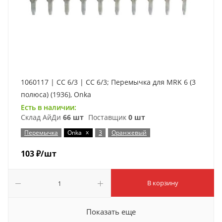
1060117 | CC 6/3 | CC 6/3; Перемычка для MRK 6 (3
полюса) (1936), Onka
Есть в наличии:
Склад АйДи
66 шт
Поставщик
0 шт
x
Перемычка
Onka
3
Оранжевый
103
₽
/шт
В корзину
Показать еще