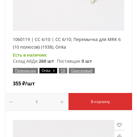
1060119 | CC 6/10 | CC 6/10; Перемычка для MRK 6
(10 полюсов) (1938), Onka
Есть в наличии:
Склад АйДи
260 шт
Поставщик
0 шт
x
Перемычка
Onka
10
Оранжевый
355
₽
/шт
В корзину