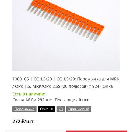
1060105 | CC 1,5/20 | CC 1,5/20; Перемычка для MRK
/ OPK 1,5. MRK/OPK 2,5S (20 полюсов) (1924), Onka
Есть в наличии:
Склад АйДи
292 шт
Поставщик
0 шт
x
Перемычка
Onka
20
Оранжевый
272
₽
/шт