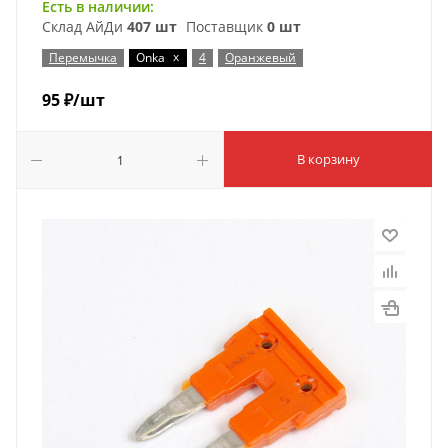
Есть в наличии:
Склад АйДи
407 шт
Поставщик
0 шт
x
Перемычка
Onka
4
Оранжевый
95
₽
/шт
В корзину