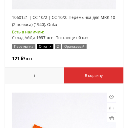
1060121 | CC 10/2 | CC 10/2; Перемычка для MRK 10
(2 полюса) (1940), Onka
Есть в наличии:
Склад АйДи
1937 шт
Поставщик
0 шт
x
Перемычка
Onka
2
Оранжевый
121
₽
/шт
В корзину