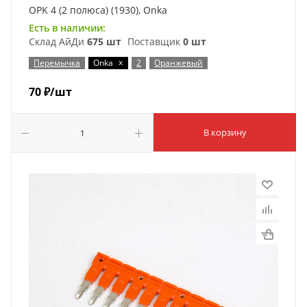
OPK 4 (2 полюса) (1930), Onka
Есть в наличии:
Склад АйДи
675 шт
Поставщик
0 шт
x
Перемычка
Onka
2
Оранжевый
70
₽
/шт
В корзину