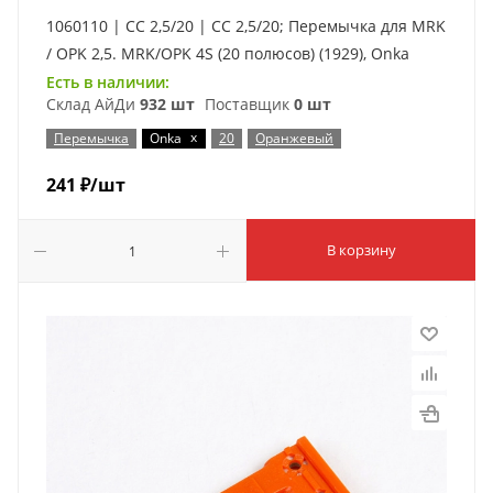
1060110 | CC 2,5/20 | CC 2,5/20; Перемычка для MRK
/ OPK 2,5. MRK/OPK 4S (20 полюсов) (1929), Onka
Есть в наличии:
Склад АйДи
932 шт
Поставщик
0 шт
x
Перемычка
Onka
20
Оранжевый
241
₽
/шт
В корзину