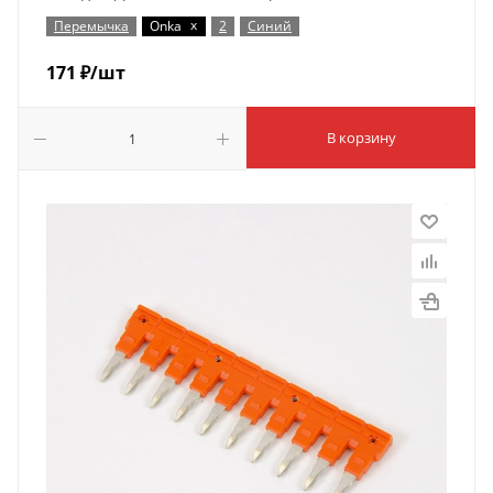
x
Перемычка
Onka
2
Синий
171
₽
/шт
В корзину