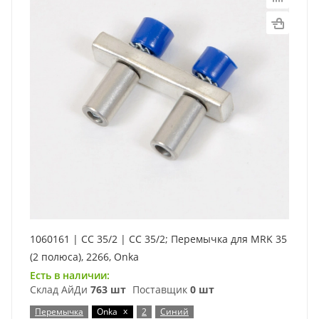
1060161 | CC 35/2 | CC 35/2; Перемычка для MRK 35
(2 полюса), 2266, Onka
Есть в наличии:
Склад АйДи
763 шт
Поставщик
0 шт
x
Перемычка
Onka
2
Синий