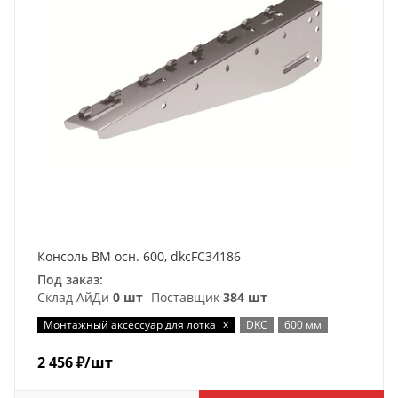
Консоль BM осн. 600, dkcFC34186
Под заказ:
Склад АйДи
0 шт
Поставщик
384 шт
x
Монтажный аксессуар для лотка
DKC
600 мм
2 456
₽
/шт