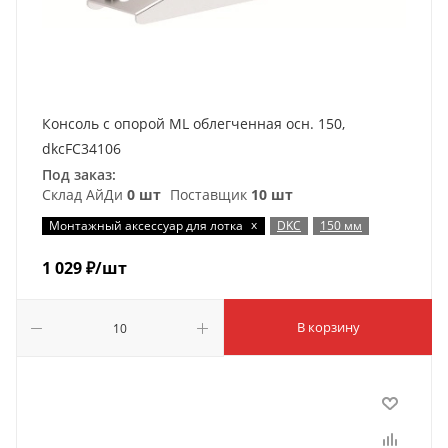
Консоль с опорой ML облегченная осн. 150,
dkcFC34106
Под заказ:
Склад АйДи
0 шт
Поставщик
10 шт
x
Монтажный аксессуар для лотка
DKC
150 мм
1 029
₽
/шт
В корзину