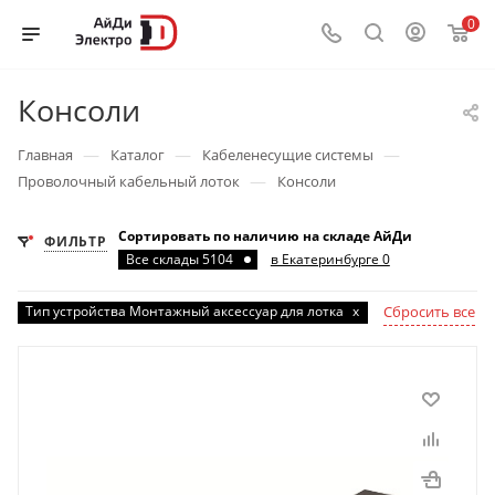
0
Консоли
—
—
—
Главная
Каталог
Кабеленесущие системы
—
Проволочный кабельный лоток
Консоли
Сортировать по наличию на складе АйДи
ФИЛЬТР
Все склады 5104
в Екатеринбурге 0
Тип устройства Монтажный аксессуар для лотка
x
Сбросить все