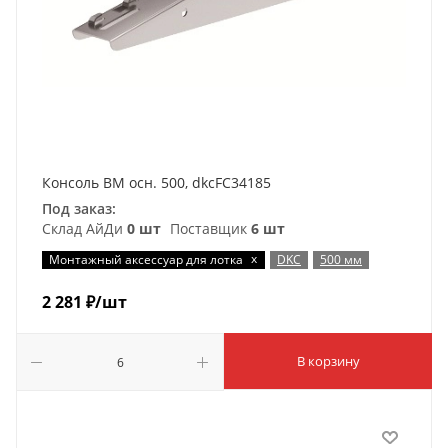
Консоль BM осн. 500, dkcFC34185
Под заказ:
Склад АйДи
0 шт
Поставщик
6 шт
x
Монтажный аксессуар для лотка
DKC
500 мм
2 281
₽
/шт
В корзину