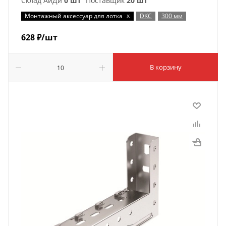
Склад АйДи
0 шт
Поставщик
20 шт
x
Монтажный аксессуар для лотка
DKC
300 мм
628
₽
/шт
В корзину