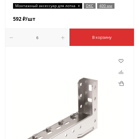
x
Монтажный аксессуар для лотка
DKC
400 мм
592
₽
/шт
В корзину