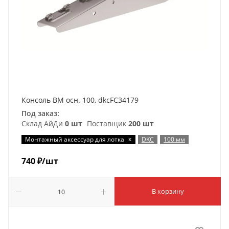
Консоль ВМ осн. 100, dkcFC34179
Под заказ:
Склад АйДи
0 шт
Поставщик
200 шт
x
Монтажный аксессуар для лотка
DKC
100 мм
740
₽
/шт
В корзину