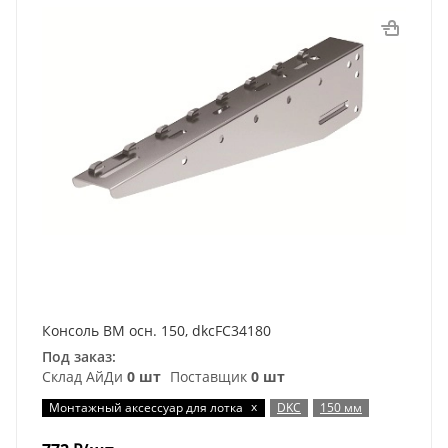
Консоль ВМ осн. 150, dkcFC34180
Под заказ:
Склад АйДи
0 шт
Поставщик
0 шт
x
Монтажный аксессуар для лотка
DKC
150 мм