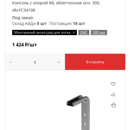
Консоль с опорой ML облегченная осн. 300,
dkcFC34108
Под заказ:
Склад АйДи
0 шт
Поставщик
18 шт
x
Монтажный аксессуар для лотка
DKC
300 мм
1 424
₽
/шт
В корзину