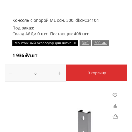
Консоль с опорой ML осн. 300, dkcFC34104
Под заказ:
Склад АйДи
0 шт
Поставщик
408 шт
x
Монтажный аксессуар для лотка
DKC
300 мм
1 936
₽
/шт
В корзину