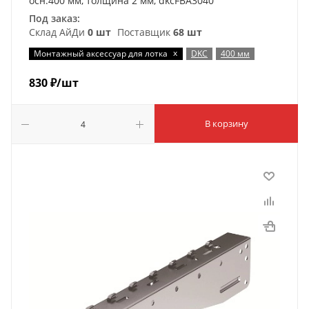
осн.400 мм, толщина 2 мм, dkcFBA3040
Под заказ:
Склад АйДи
0 шт
Поставщик
68 шт
x
Монтажный аксессуар для лотка
DKC
400 мм
830
₽
/шт
В корзину