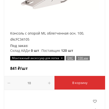
Консоль с опорой ML облегченная осн. 100,
dkcFC34105
Под заказ:
Склад АйДи
0 шт
Поставщик
120 шт
x
Монтажный аксессуар для лотка
DKC
100 мм
841
₽
/шт
В корзину