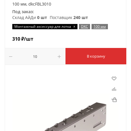
100 мм, dkcFBL3010
Под заказ:
Склад АйДи
0 шт
Поставщик
240 шт
x
Монтажный аксессуар для лотка
DKC
100 мм
310
₽
/шт
В корзину