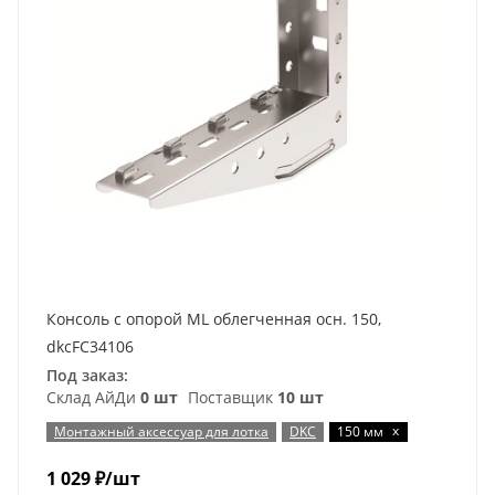
Консоль с опорой ML облегченная осн. 150,
dkcFC34106
Под заказ:
Склад АйДи
0 шт
Поставщик
10 шт
x
Монтажный аксессуар для лотка
DKC
150 мм
1 029
₽
/шт