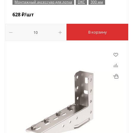
Монтажный аксессуар для лотка
DKC
300 мм
628
₽
/шт
В корзину