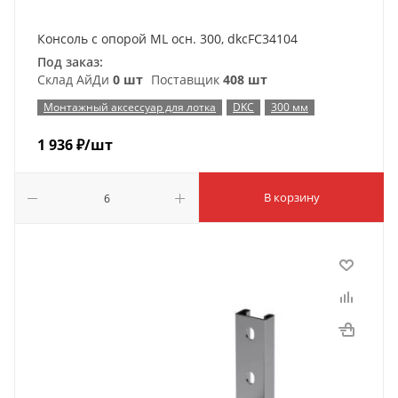
Консоль с опорой ML осн. 300, dkcFC34104
Под заказ:
Склад АйДи
0 шт
Поставщик
408 шт
Монтажный аксессуар для лотка
DKC
300 мм
1 936
₽
/шт
В корзину