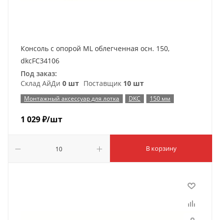
Консоль с опорой ML облегченная осн. 150,
dkcFC34106
Под заказ:
Склад АйДи
0 шт
Поставщик
10 шт
Монтажный аксессуар для лотка
DKC
150 мм
1 029
₽
/шт
В корзину