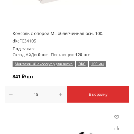
Консоль с опорой ML облегченная осн. 100,
dkcFC34105
Под заказ:
Склад АйДи
0 шт
Поставщик
120 шт
Монтажный аксессуар для лотка
DKC
100 мм
841
₽
/шт
В корзину