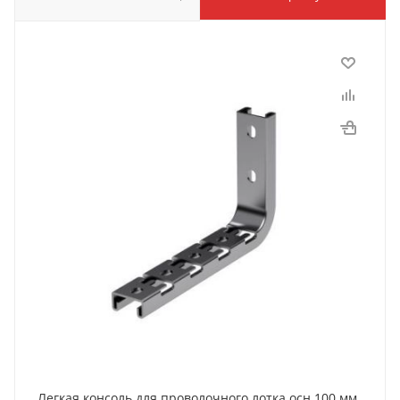
Легкая консоль для проволочного лотка осн.100 мм,