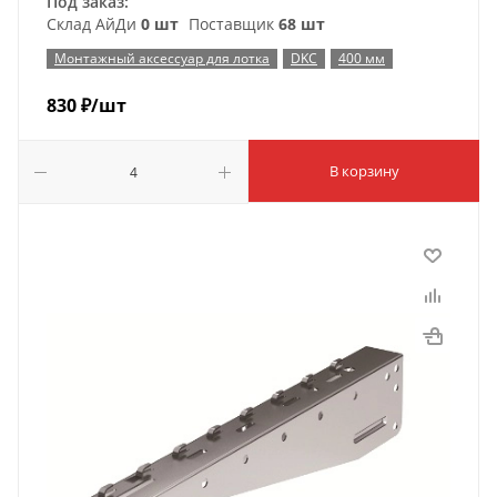
Под заказ:
Склад АйДи
0 шт
Поставщик
68 шт
Монтажный аксессуар для лотка
DKC
400 мм
830
₽
/шт
В корзину