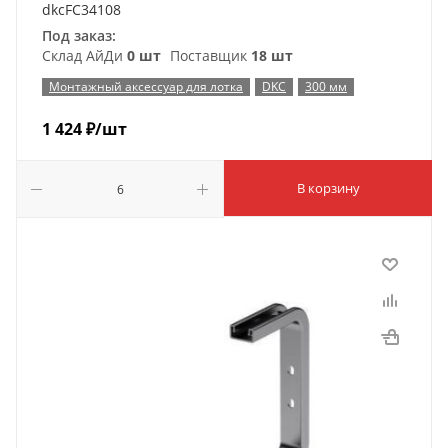
dkcFC34108
Под заказ:
Склад АйДи
0 шт
Поставщик
18 шт
Монтажный аксессуар для лотка
DKC
300 мм
1 424
₽
/шт
В корзину