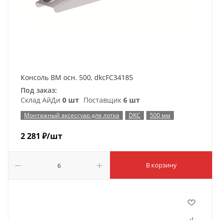
Консоль BM осн. 500, dkcFC34185
Под заказ:
Склад АйДи
0 шт
Поставщик
6 шт
Монтажный аксессуар для лотка
DKC
500 мм
2 281
₽
/шт
В корзину