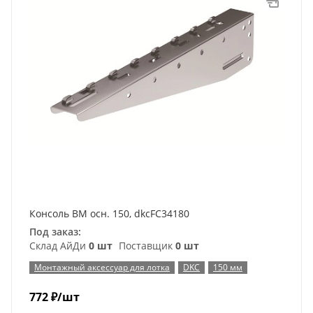
Консоль ВМ осн. 150, dkcFC34180
Под заказ:
Склад АйДи
0 шт
Поставщик
0 шт
Монтажный аксессуар для лотка
DKC
150 мм
772
₽
/шт