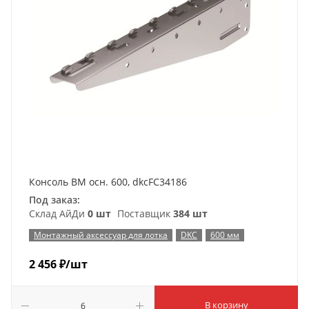
Консоль BM осн. 600, dkcFC34186
Под заказ:
Склад АйДи
0 шт
Поставщик
384 шт
Монтажный аксессуар для лотка
DKC
600 мм
2 456
₽
/шт
В корзину