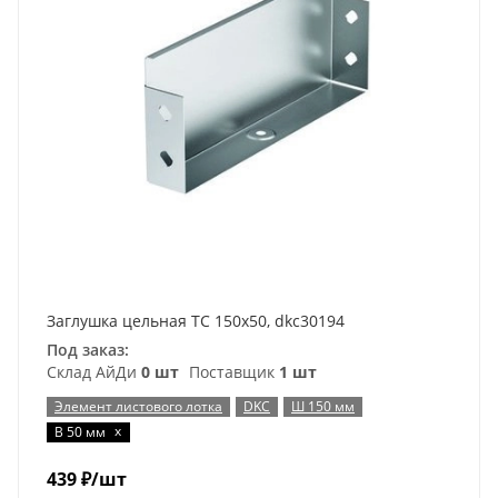
Заглушка цельная ТС 150х50, dkc30194
Под заказ:
Склад АйДи
0 шт
Поставщик
1 шт
Элемент листового лотка
DKC
Ш 150 мм
x
В 50 мм
439
₽
/шт