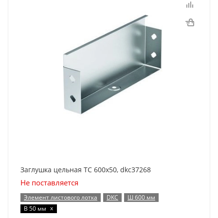
Заглушка цельная ТС 600х50, dkc37268
Не поставляется
Элемент листового лотка
DKC
Ш 600 мм
x
В 50 мм