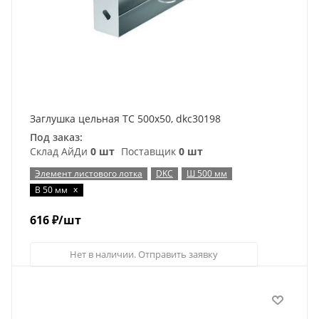
Заглушка цельная ТС 500х50, dkc30198
Под заказ:
Склад АйДи
0 шт
Поставщик
0 шт
Элемент листового лотка
DKC
Ш 500 мм
x
В 50 мм
616
₽
/шт
Нет в наличии. Отправить заявку