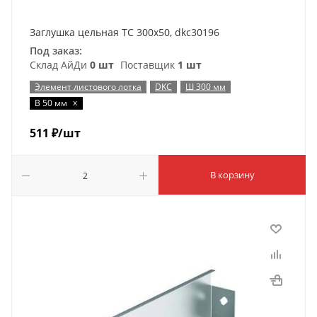
Заглушка цельная ТС 300х50, dkc30196
Под заказ:
Склад АйДи
0 шт
Поставщик
1 шт
Элемент листового лотка
DKC
Ш 300 мм
x
В 50 мм
511
₽
/шт
В корзину