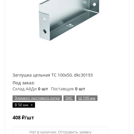
Заглушка цельная ТС 100х50, dkc30193
Под заказ:
Склад АйДи
0 шт
Поставщик
0 шт
Элемент листового лотка
DKC
Ш 100 мм
x
В 50 мм
408
₽
/шт
Нет в наличии. Отправить заявку