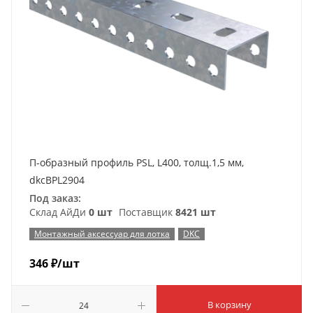
П-образный профиль PSL, L400, толщ.1,5 мм,
dkcBPL2904
Под заказ:
Склад АйДи
0 шт
Поставщик
8421 шт
Монтажный аксессуар для лотка
DKC
346
₽
/шт
В корзину