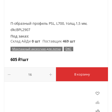
П-образный профиль PSL, L700, толщ.1,5 мм,
dkcBPL2907
Под заказ:
Склад АйДи
0 шт
Поставщик
469 шт
Монтажный аксессуар для лотка
DKC
605
₽
/шт
В корзину