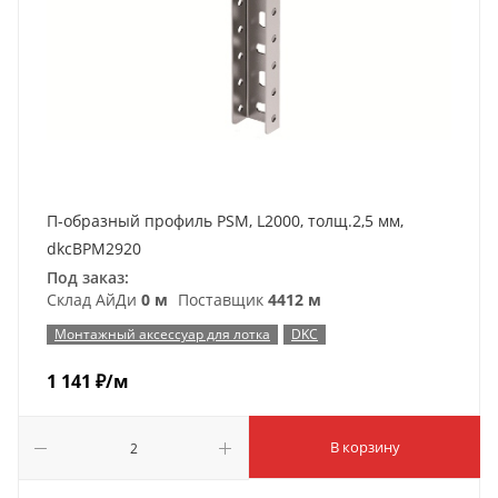
П-образный профиль PSM, L2000, толщ.2,5 мм,
dkcBPM2920
Под заказ:
Склад АйДи
0 м
Поставщик
4412 м
Монтажный аксессуар для лотка
DKC
1 141
₽
/м
В корзину