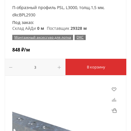
П-образный профиль PSL, L3000, толщ.1,5 мм,
dkcBPL2930
Под заказ:
Склад АйДи
0 м
Поставщик
29328 м
Монтажный аксессуар для лотка
DKC
848
₽
/м
В корзину