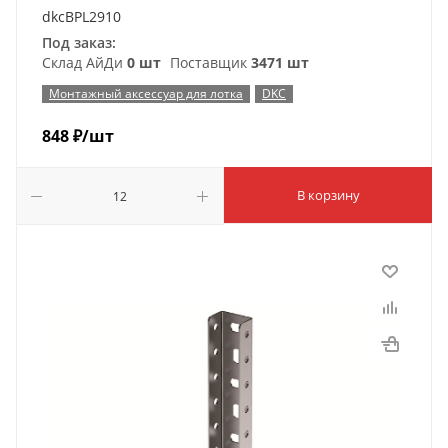
dkcBPL2910
Под заказ:
Склад АйДи
0 шт
Поставщик
3471 шт
Монтажный аксессуар для лотка
DKC
848
₽
/шт
В корзину