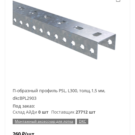
П-образный профиль PSL, L300, толщ.1,5 мм,
dkcBPL2903
Под заказ:
Склад АйДи
0 шт
Поставщик
27712 шт
Монтажный аксессуар для лотка
DKC
260
₽
/шт