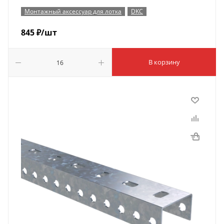
Монтажный аксессуар для лотка
DKC
845
₽
/шт
В корзину