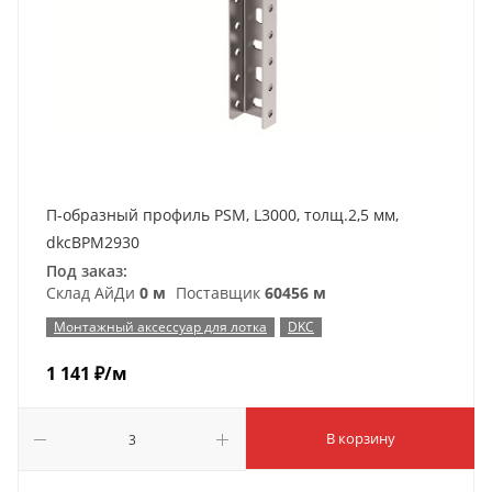
П-образный профиль PSM, L3000, толщ.2,5 мм,
dkcBPM2930
Под заказ:
Склад АйДи
0 м
Поставщик
60456 м
Монтажный аксессуар для лотка
DKC
1 141
₽
/м
В корзину