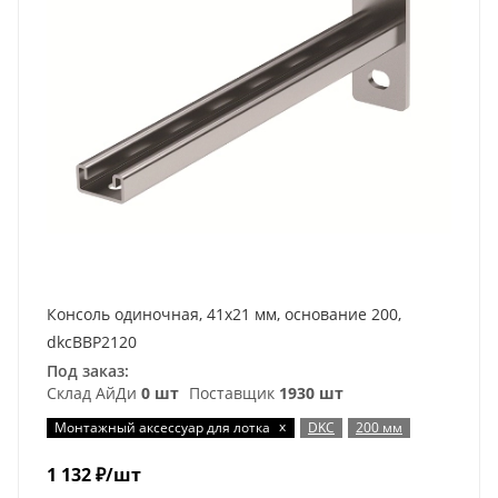
Консоль одиночная, 41х21 мм, основание 200,
dkcBBP2120
Под заказ:
Склад АйДи
0 шт
Поставщик
1930 шт
x
Монтажный аксессуар для лотка
DKC
200 мм
1 132
₽
/шт