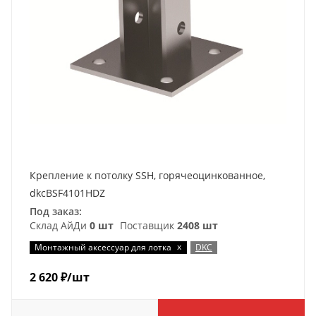
Крепление к потолку SSH, горячеоцинкованное,
dkcBSF4101HDZ
Под заказ:
Склад АйДи
0 шт
Поставщик
2408 шт
x
Монтажный аксессуар для лотка
DKC
2 620
₽
/шт