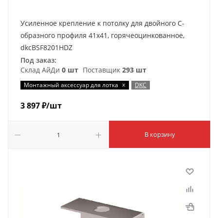
Усиленное крепление к потолку для двойного С-
образного профиля 41х41, горячеоцинкованное,
dkcBSF8201HDZ
Под заказ:
Склад АйДи
0 шт
Поставщик
293 шт
x
Монтажный аксессуар для лотка
DKC
3 897
₽
/шт
В корзину