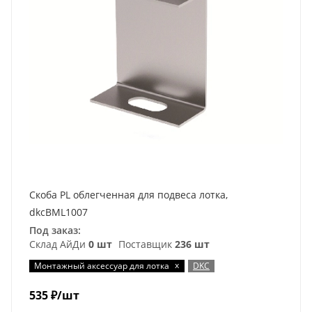
Скоба PL облегченная для подвеса лотка,
dkcBML1007
Под заказ:
Склад АйДи
0 шт
Поставщик
236 шт
x
Монтажный аксессуар для лотка
DKC
535
₽
/шт