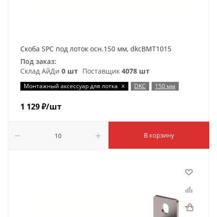
Скоба SPC под лоток осн.150 мм, dkcBMT1015
Под заказ:
Склад АйДи
0 шт
Поставщик
4078 шт
x
Монтажный аксессуар для лотка
DKC
150 мм
1 129
₽
/шт
В корзину