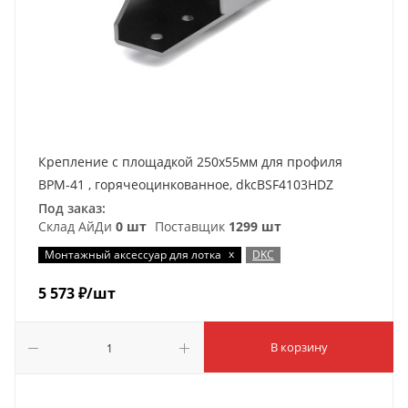
Крепление с площадкой 250х55мм для профиля
BPM-41 , горячеоцинкованное, dkcBSF4103HDZ
Под заказ:
Склад АйДи
0 шт
Поставщик
1299 шт
x
Монтажный аксессуар для лотка
DKC
5 573
₽
/шт
В корзину