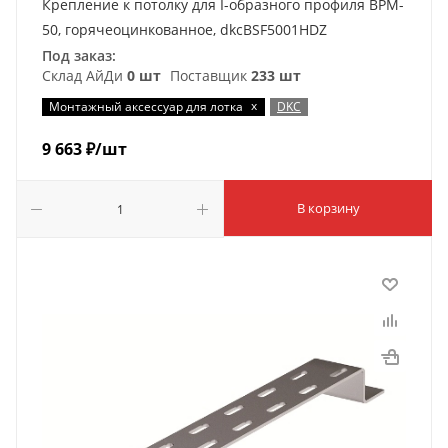
Крепление к потолку для I-образного профиля BPM-
50, горячеоцинкованное, dkcBSF5001HDZ
Под заказ:
Склад АйДи
0 шт
Поставщик
233 шт
x
Монтажный аксессуар для лотка
DKC
9 663
₽
/шт
В корзину