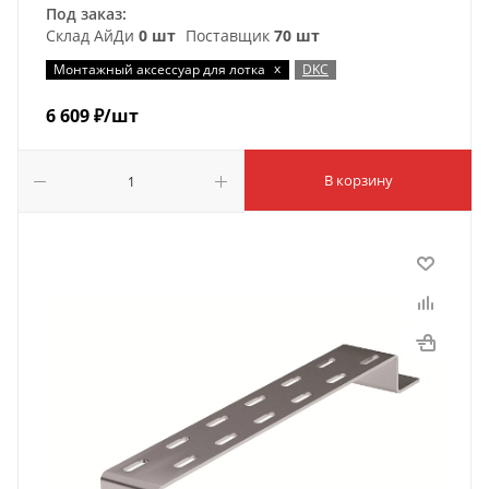
Под заказ:
Склад АйДи
0 шт
Поставщик
70 шт
x
Монтажный аксессуар для лотка
DKC
6 609
₽
/шт
В корзину