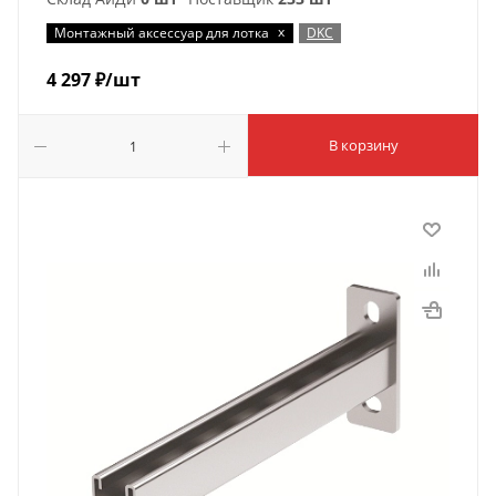
x
Монтажный аксессуар для лотка
DKC
4 297
₽
/шт
В корзину