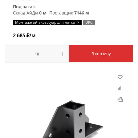
Под заказ:
Склад АйДи
0 м
Поставщик
7146 м
x
Монтажный аксессуар для лотка
DKC
2 685
₽
/м
В корзину