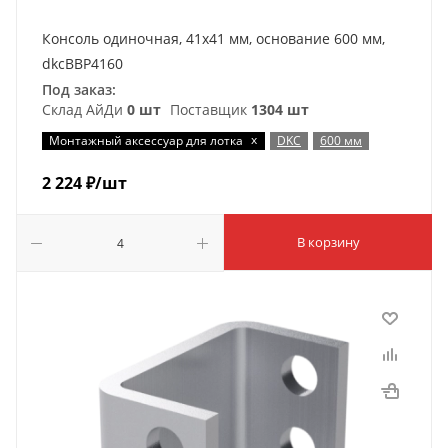
Консоль одиночная, 41х41 мм, основание 600 мм,
dkcBBP4160
Под заказ:
Склад АйДи
0 шт
Поставщик
1304 шт
x
Монтажный аксессуар для лотка
DKC
600 мм
2 224
₽
/шт
В корзину