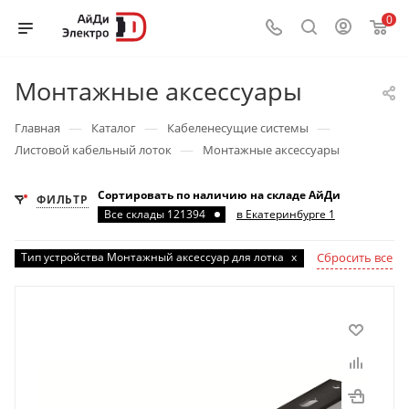
0
Монтажные аксессуары
—
—
—
Главная
Каталог
Кабеленесущие системы
—
Листовой кабельный лоток
Монтажные аксессуары
Сортировать по наличию на складе АйДи
ФИЛЬТР
Все склады 121394
в Екатеринбурге 1
Тип устройства Монтажный аксессуар для лотка
x
Сбросить все