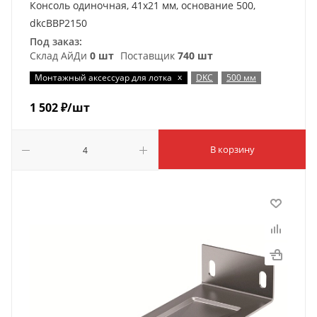
Консоль одиночная, 41х21 мм, основание 500,
dkcBBP2150
Под заказ:
Склад АйДи
0 шт
Поставщик
740 шт
x
Монтажный аксессуар для лотка
DKC
500 мм
1 502
₽
/шт
В корзину