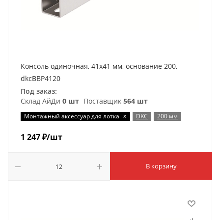
Консоль одиночная, 41х41 мм, основание 200,
dkcBBP4120
Под заказ:
Склад АйДи
0 шт
Поставщик
564 шт
x
Монтажный аксессуар для лотка
DKC
200 мм
1 247
₽
/шт
В корзину