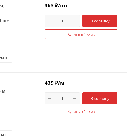
м,
363
₽
/шт
4 шт
В корзину
Купить в 1 клик
нить
439
₽
/м
5 м
В корзину
Купить в 1 клик
нить