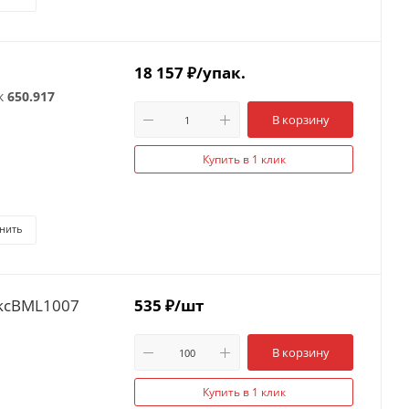
18 157
₽
/упак.
к
650.917
В корзину
Купить в 1 клик
нить
dkcBML1007
535
₽
/шт
В корзину
Купить в 1 клик