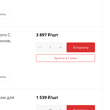
нить
ого С-
3 897
₽
/шт
нное,
В корзину
Купить в 1 клик
нить
ом для
1 539
₽
/шт