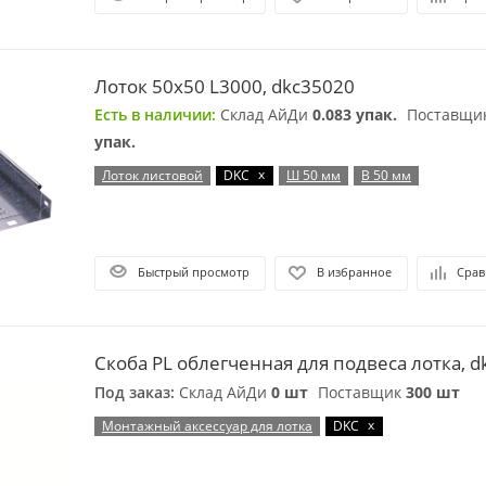
Лоток 50х50 L3000, dkc35020
Есть в наличии:
Склад АйДи
0.083 упак.
Поставщи
упак.
x
Лоток листовой
DKC
Ш 50 мм
В 50 мм
Быстрый просмотр
В избранное
Срав
Скоба PL облегченная для подвеса лотка, 
Под заказ:
Склад АйДи
0 шт
Поставщик
300 шт
x
Монтажный аксессуар для лотка
DKC