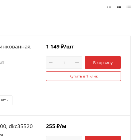
цинкованная,
1 149
₽
/шт
шт
В корзину
Купить в 1 клик
нить
00, dkc35520
255
₽
/м
 м