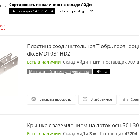
Сортировать по наличию на складе АйДи
е)
Все склады 1433151
в Екатеринбурге 15
все
Пластина соединительная Т-обр., горячео
dkcBMD1031HDZ
Есть в наличии:
Склад АйДи
1 шт
Поставщик
707 
x
Монтажный аксессуар для лотка
DKC
Быстрый просмотр
В избранное
Срав
Крышка с заземлением на лоток осн.50 L30
Есть в наличии:
Склад АйДи
3 м
Поставщик
42204