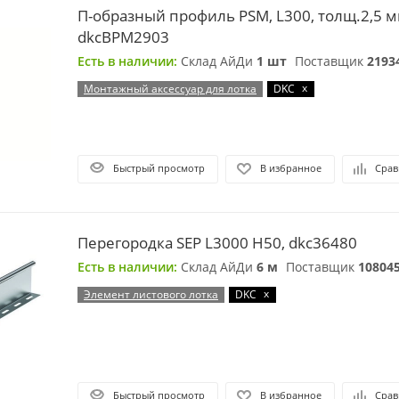
П-образный профиль PSM, L300, толщ.2,5 м
dkcBPM2903
Есть в наличии:
Склад АйДи
1 шт
Поставщик
2193
x
Монтажный аксессуар для лотка
DKC
Быстрый просмотр
В избранное
Срав
Перегородка SEP L3000 Н50, dkc36480
Есть в наличии:
Склад АйДи
6 м
Поставщик
10804
x
Элемент листового лотка
DKC
Быстрый просмотр
В избранное
Срав