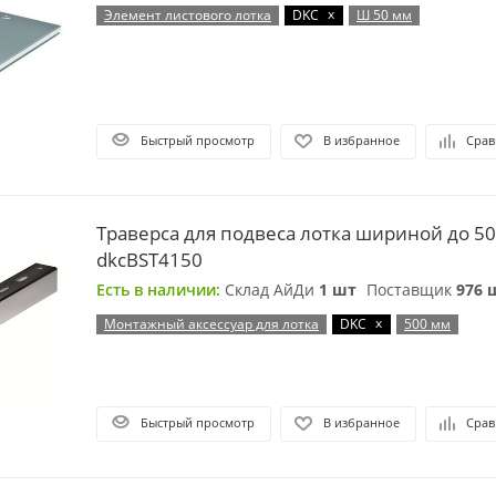
x
Элемент листового лотка
DKC
Ш 50 мм
Быстрый просмотр
В избранное
Срав
Траверса для подвеса лотка шириной до 50
dkcBST4150
Есть в наличии:
Склад АйДи
1 шт
Поставщик
976 
x
Монтажный аксессуар для лотка
DKC
500 мм
Быстрый просмотр
В избранное
Срав