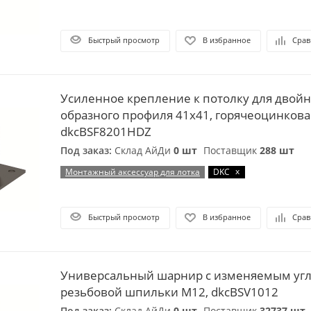
Быстрый просмотр
В избранное
Срав
Усиленное крепление к потолку для двойн
образного профиля 41х41, горячеоцинкова
dkcBSF8201HDZ
Под заказ:
Склад АйДи
0 шт
Поставщик
288 шт
x
Монтажный аксессуар для лотка
DKC
Быстрый просмотр
В избранное
Срав
Универсальный шарнир с изменяемым угл
резьбовой шпильки М12, dkcBSV1012
Под заказ:
Склад АйДи
0 шт
Поставщик
32737 шт