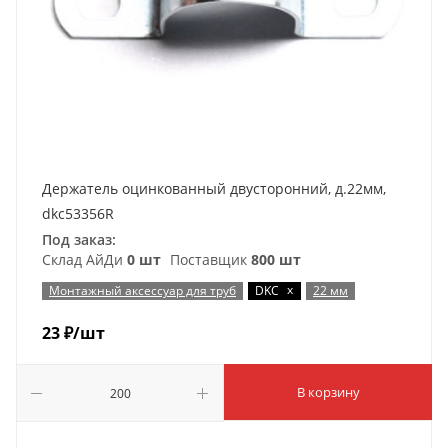
Держатель оцинкованный двусторонний, д.22мм,
dkc53356R
Под заказ:
Склад АйДи
0 шт
Поставщик
800 шт
x
Монтажный аксессуар для труб
DKC
22 мм
23
₽
/шт
В корзину