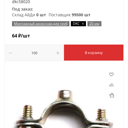
dkc58020
Под заказ:
Склад АйДи
0 шт
Поставщик
99500 шт
x
Монтажный аксессуар для труб
DKC
20 мм
64
₽
/шт
В корзину