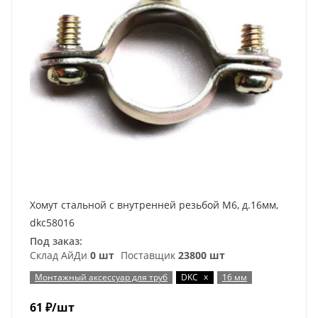
Хомут стальной с внутренней резьбой М6, д.16мм,
dkc58016
Под заказ:
Склад АйДи
0 шт
Поставщик
23800 шт
x
Монтажный аксессуар для труб
DKC
16 мм
61
₽
/шт