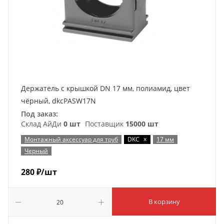
Держатель с крышкой DN 17 мм, полиамид, цвет
чёрный, dkcPASW17N
Под заказ:
Склад АйДи
0 шт
Поставщик
15000 шт
x
Монтажный аксессуар для труб
DKC
17 мм
Черный
280
₽
/шт
В корзину