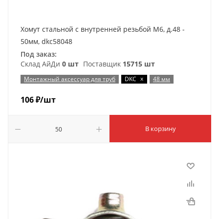
Хомут стальной с внутренней резьбой М6, д.48 -
50мм, dkc58048
Под заказ:
Склад АйДи
0 шт
Поставщик
15715 шт
x
Монтажный аксессуар для труб
DKC
48 мм
106
₽
/шт
В корзину