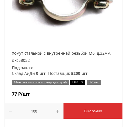
Хомут стальной с внутренней резьбой М6, д.32мм,
dkc58032
Под заказ:
Склад АйДи
0 шт
Поставщик
5200 шт
x
Монтажный аксессуар для труб
DKC
32 мм
77
₽
/шт
В корзину