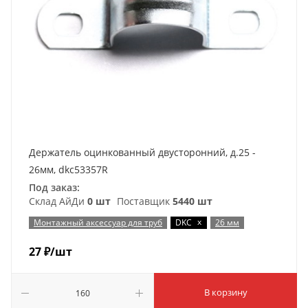
Держатель оцинкованный двусторонний, д.25 -
26мм, dkc53357R
Под заказ:
Склад АйДи
0 шт
Поставщик
5440 шт
x
Монтажный аксессуар для труб
DKC
26 мм
27
₽
/шт
В корзину