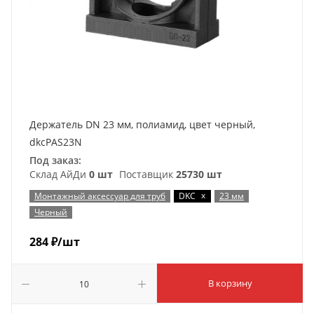
Держатель DN 23 мм, полиамид, цвет черный,
dkcPAS23N
Под заказ:
Склад АйДи
0 шт
Поставщик
25730 шт
x
Монтажный аксессуар для труб
DKC
23 мм
Черный
284
₽
/шт
В корзину