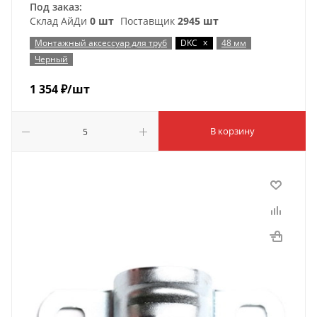
Под заказ:
Склад АйДи
0 шт
Поставщик
2945 шт
x
Монтажный аксессуар для труб
DKC
48 мм
Черный
1 354
₽
/шт
В корзину