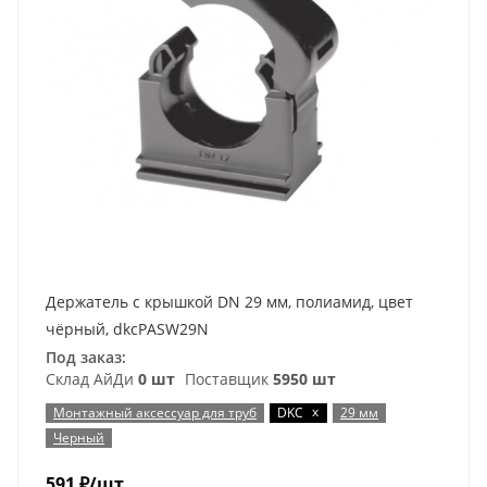
Держатель с крышкой DN 29 мм, полиамид, цвет
чёрный, dkcPASW29N
Под заказ:
Склад АйДи
0 шт
Поставщик
5950 шт
x
Монтажный аксессуар для труб
DKC
29 мм
Черный
591
₽
/шт