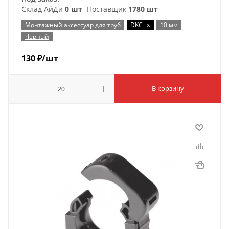
Склад АйДи
0 шт
Поставщик
1780 шт
x
Монтажный аксессуар для труб
DKC
10 мм
Черный
130
₽
/шт
В корзину