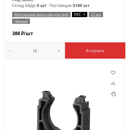
Склад АйДи
0 шт
Поставщик
5180 шт
x
Монтажный аксессуар для труб
DKC
23 мм
Черный
388
₽
/шт
В корзину