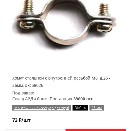
Хомут стальной с внутренней резьбой М6, д.25 -
26мм, dkc58026
Под заказ:
Склад АйДи
0 шт
Поставщик
39600 шт
x
Монтажный аксессуар для труб
DKC
25 мм
73
₽
/шт