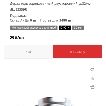
Держатель оцинкованный двусторонний, д.32мм,
dkc53359R
Под заказ:
Склад АйДи
0 шт
Поставщик
3480 шт
x
Монтажный аксессуар для труб
DKC
32 мм
29
₽
/шт
В корзину