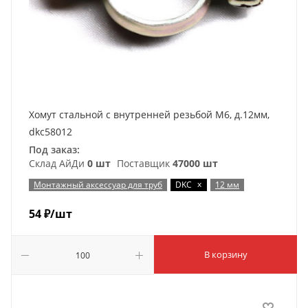
Хомут стальной с внутренней резьбой М6, д.12мм,
dkc58012
Под заказ:
Склад АйДи
0 шт
Поставщик
47000 шт
x
Монтажный аксессуар для труб
DKC
12 мм
54
₽
/шт
В корзину