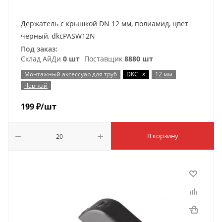
Держатель с крышкой DN 12 мм, полиамид, цвет
чёрный, dkcPASW12N
Под заказ:
Склад АйДи
0 шт
Поставщик
8880 шт
x
Монтажный аксессуар для труб
DKC
12 мм
Черный
199
₽
/шт
В корзину