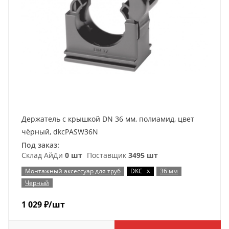
Держатель с крышкой DN 36 мм, полиамид, цвет
чёрный, dkcPASW36N
Под заказ:
Склад АйДи
0 шт
Поставщик
3495 шт
x
Монтажный аксессуар для труб
DKC
36 мм
Черный
1 029
₽
/шт