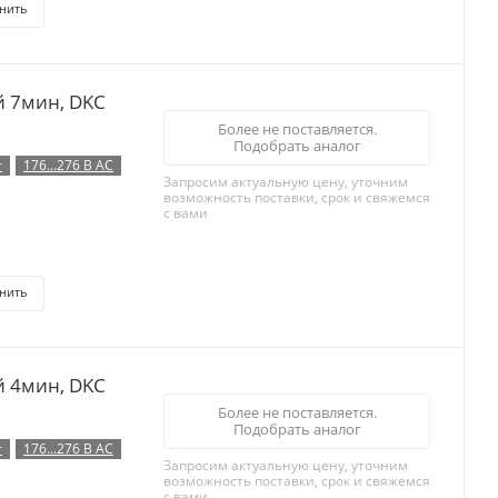
нить
й 7мин, DKC
Более не поставляется.
Подобрать аналог
т
176...276 В AC
Запросим актуальную цену, уточним
возможность поставки, срок и свяжемся
с вами
нить
й 4мин, DKC
Более не поставляется.
Подобрать аналог
т
176...276 В AC
Запросим актуальную цену, уточним
возможность поставки, срок и свяжемся
с вами