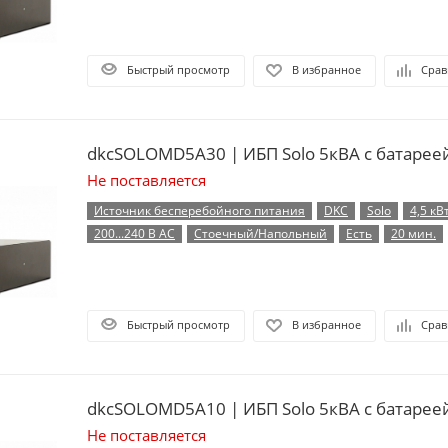
Быстрый просмотр
В избранное
Срав
dkcSOLOMD5A30 | ИБП Solo 5кВА с батарее
Не поставляется
Источник бесперебойного питания
DKC
Solo
4,5 кВ
200...240 В AC
Стоечный/Напольный
Есть
20 мин.
Быстрый просмотр
В избранное
Срав
dkcSOLOMD5A10 | ИБП Solo 5кВА с батарее
Не поставляется