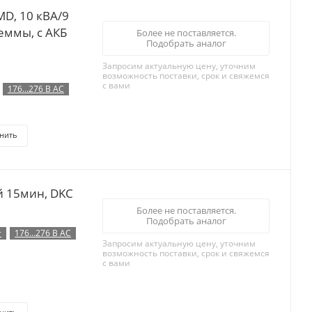
D, 10 кВА/9
леммы, с АКБ
Более не поставляется.
Подобрать аналог
Запросим актуальную цену, уточним
возможность поставки, срок и свяжемся
с вами
176...276 В AC
нить
й 15мин, DKC
Более не поставляется.
Подобрать аналог
т
176...276 В AC
Запросим актуальную цену, уточним
возможность поставки, срок и свяжемся
с вами