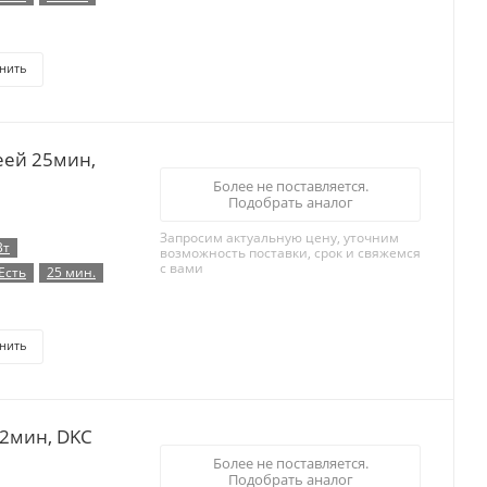
нить
еей 25мин,
Более не поставляется.
Подобрать аналог
Запросим актуальную цену, уточним
Вт
возможность поставки, срок и свяжемся
с вами
Есть
25 мин.
нить
 2мин, DKC
Более не поставляется.
Подобрать аналог