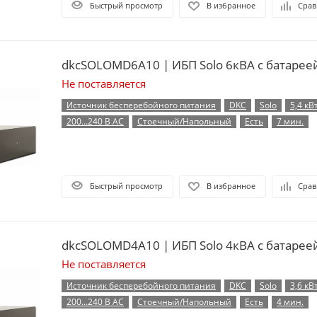
Быстрый просмотр
В избранное
Срав
dkcSOLOMD6A10 | ИБП Solo 6кВА с батарее
Не поставляется
Источник бесперебойного питания
DKC
Solo
5,4 кВ
200...240 В AC
Стоечный/Напольный
Есть
7 мин.
Быстрый просмотр
В избранное
Срав
dkcSOLOMD4A10 | ИБП Solo 4кВА с батарее
Не поставляется
Источник бесперебойного питания
DKC
Solo
3,6 кВ
200...240 В AC
Стоечный/Напольный
Есть
4 мин.