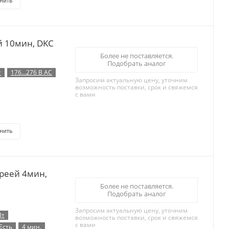
нить
й 10мин, DKC
Более не поставляется.
Подобрать аналог
т
176...276 В AC
Запросим актуальную цену, уточним
возможность поставки, срок и свяжемся
с вами
нить
реей 4мин,
Более не поставляется.
Подобрать аналог
Запросим актуальную цену, уточним
Вт
возможность поставки, срок и свяжемся
с вами
Есть
4 мин.