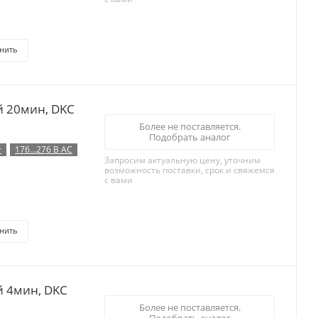
нить
й 20мин, DKC
Более не поставляется.
Подобрать аналог
т
176...276 В AC
Запросим актуальную цену, уточним
возможность поставки, срок и свяжемся
с вами
нить
й 4мин, DKC
Более не поставляется.