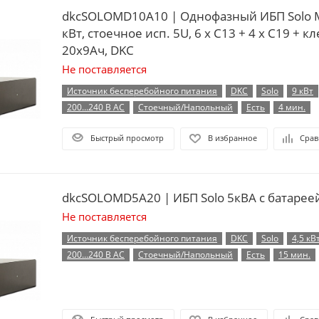
dkcSOLOMD10A10 | Однофазный ИБП Solo M
кВт, стоечное исп. 5U, 6 x C13 + 4 x C19 + к
20х9Ач, DKC
Не поставляется
Источник бесперебойного питания
DKC
Solo
9 кВт
200...240 В AC
Стоечный/Напольный
Есть
4 мин.
Быстрый просмотр
В избранное
Срав
dkcSOLOMD5A20 | ИБП Solo 5кВА с батарее
Не поставляется
Источник бесперебойного питания
DKC
Solo
4,5 кВ
200...240 В AC
Стоечный/Напольный
Есть
15 мин.