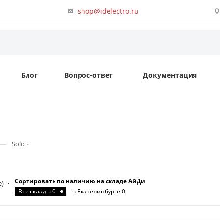
shop@idelectro.ru
Блог
Вопрос-ответ
Документация
—
Solo
Сортировать по наличию на складе АйДи
е)
Все склады 0
в Екатеринбурге 0