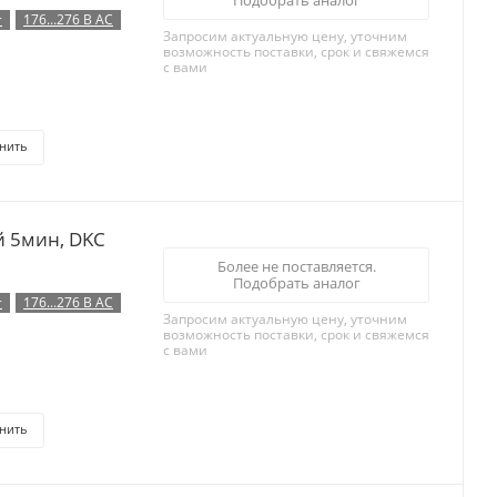
Подобрать аналог
т
176...276 В AC
Запросим актуальную цену, уточним
возможность поставки, срок и свяжемся
с вами
нить
й 5мин, DKC
Более не поставляется.
Подобрать аналог
т
176...276 В AC
Запросим актуальную цену, уточним
возможность поставки, срок и свяжемся
с вами
нить