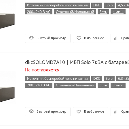
Источник бесперебойного питания
DKC
Solo
4,5 кВ
200...240 В AC
Стоечный/Напольный
Есть
4 мин.
Быстрый просмотр
В избранное
Срав
dkcSOLOMD7A10 | ИБП Solo 7кВА с батарее
Не поставляется
Источник бесперебойного питания
DKC
Solo
6,3 кВ
200...240 В AC
Стоечный/Напольный
Есть
5 мин.
Быстрый просмотр
В избранное
Срав