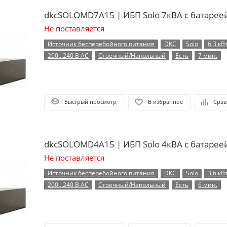
dkcSOLOMD7A15 | ИБП Solo 7кВА с батарее
Не поставляется
Источник бесперебойного питания
DKC
Solo
6,3 кВ
200...240 В AC
Стоечный/Напольный
Есть
7 мин.
Быстрый просмотр
В избранное
Срав
dkcSOLOMD4A15 | ИБП Solo 4кВА с батарее
Не поставляется
Источник бесперебойного питания
DKC
Solo
3,6 кВ
200...240 В AC
Стоечный/Напольный
Есть
6 мин.