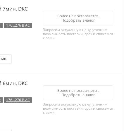
й 7мин, DKC
Более не поставляется.
Подобрать аналог
т
176...276 В AC
Запросим актуальную цену, уточним
возможность поставки, срок и свяжемся
с вами
нить
й 6мин, DKC
Более не поставляется.
Подобрать аналог
т
176...276 В AC
Запросим актуальную цену, уточним
возможность поставки, срок и свяжемся
с вами