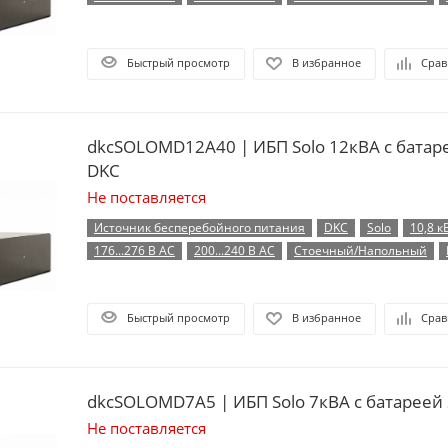
Быстрый просмотр
В избранное
Срав
dkcSOLOMD12A40 | ИБП Solo 12кВА с батар
DKC
Не поставляется
Источник бесперебойного питания
DKC
Solo
10,8 к
176...276 В AC
200...240 В AC
Стоечный/Напольный
Быстрый просмотр
В избранное
Срав
dkcSOLOMD7A5 | ИБП Solo 7кВА с батареей
Не поставляется