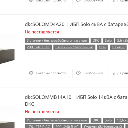
Быстрый просмотр
В избранное
Срав
dkcSOLOMD4A20 | ИБП Solo 4кВА с батарее
Не поставляется
Источник бесперебойного питания
DKC
Solo
3,6 кВ
200...240 В AC
Стоечный/Напольный
Есть
10 мин.
Быстрый просмотр
В избранное
Срав
dkcSOLOMMB14A10 | ИБП Solo 14кВА с бата
DKC
Не поставляется
Источник бесперебойного питания
DKC
Solo
12,6 к
176...276 В AC
200...240 В AC
Стоечный/Напольный