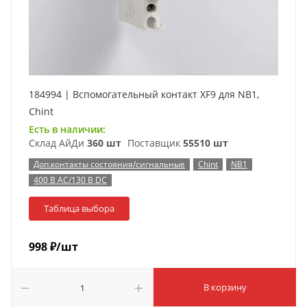
184994 | Вспомогательный контакт XF9 для NB1,
Chint
Есть в наличии:
Склад АйДи
360 шт
Поставщик
55510 шт
Доп.контакты состояния/сигнальные
Chint
NB1
400 В AC/130 В DC
Таблица выбора
998
₽
/шт
В корзину