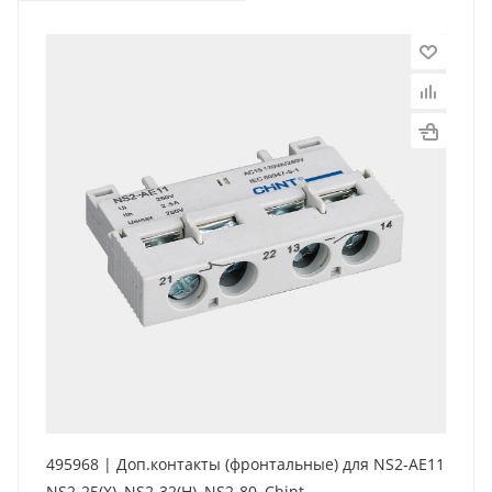
495968 | Доп.контакты (фронтальные) для NS2-AE11
NS2-25(X), NS2-32(H), NS2-80, Chint