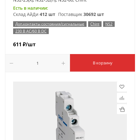
Есть в наличии:
Склад АйДи
412 шт
Поставщик
30692 шт
Доп.контакты состояния/сигнальные
Chint
NS2
230 В AC/60 В DC
611
₽
/шт
В корзину