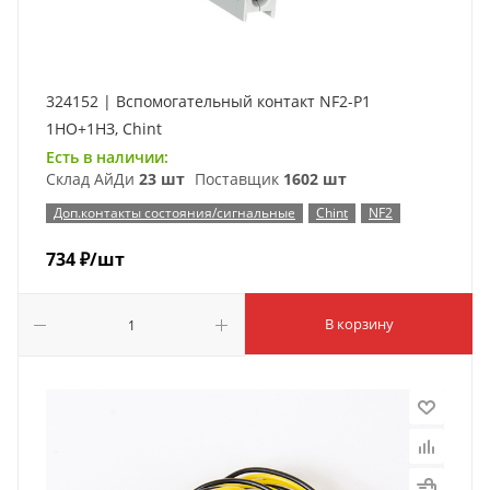
324152 | Вспомогательный контакт NF2-P1
1НО+1НЗ, Chint
Есть в наличии:
Склад АйДи
23 шт
Поставщик
1602 шт
Доп.контакты состояния/сигнальные
Chint
NF2
734
₽
/шт
В корзину