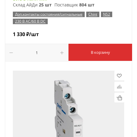
Склад АйДи
25 шт
Поставщик
804 шт
Доп.контакты состояния/сигнальные
Chint
NS2
230 В AC/60 В DC
1 330
₽
/шт
В корзину