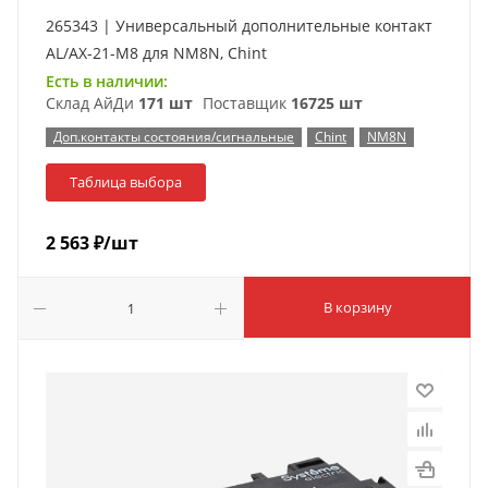
265343 | Универсальный дополнительные контакт
AL/AX-21-M8 для NM8N, Chint
Есть в наличии:
Склад АйДи
171 шт
Поставщик
16725 шт
Доп.контакты состояния/сигнальные
Chint
NM8N
Таблица выбора
2 563
₽
/шт
В корзину