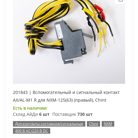
201843 | Вспомогательный и сигнальный контакт
AX/AL-M1 R для NXM-125(63) (правый), Chint
Есть в наличии:
Склад АйДи
6 шт
Поставщик
730 шт
Доп.контакты состояния/сигнальные
Chint
NXM
400 В AC/220 В DC