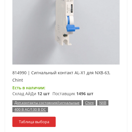
814990 | Сигнальный контакт AL-X1 для NXB-63,
Chint
Есть в наличии:
Склад АйДи
12 шт
Поставщик
1496 шт
Доп.контакты состояния/сигнальные
Chint
NXB
400 В AC/130 В DC
Таблица выбора