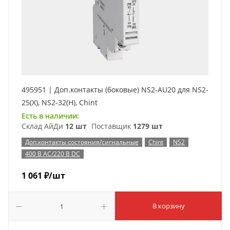
495951 | Доп.контакты (боковые) NS2-AU20 для NS2-
25(X), NS2-32(H), Chint
Есть в наличии:
Склад АйДи
12 шт
Поставщик
1279 шт
Доп.контакты состояния/сигнальные
Chint
NS2
400 В AC/220 В DC
1 061
₽
/шт
В корзину