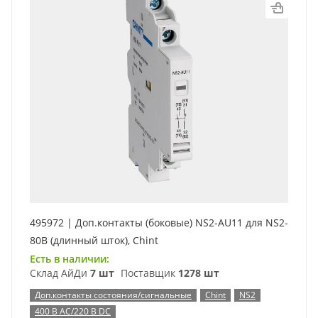
495972 | Доп.контакты (боковые) NS2-AU11 для NS2-
80B (длинный шток), Chint
Есть в наличии:
Склад АйДи
7 шт
Поставщик
1278 шт
Доп.контакты состояния/сигнальные
Chint
NS2
400 В AC/220 В DC