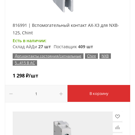
816991 | Вспомогательный контакт AX-X3 для NXB-
125, Chint
Есть в наличии:
Склад АйДи
27 шт
Поставщик
409 шт
Доп.контакты состояния/сигнальные
Chint
NXB
5...415 В AC
1 298
₽
/шт
В корзину