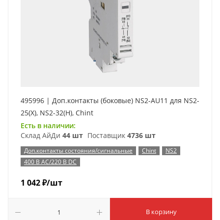
495996 | Доп.контакты (боковые) NS2-AU11 для NS2-
25(X), NS2-32(H), Chint
Есть в наличии:
Склад АйДи
44 шт
Поставщик
4736 шт
Доп.контакты состояния/сигнальные
Chint
NS2
400 В AC/220 В DC
1 042
₽
/шт
В корзину