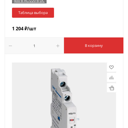
400 В AC/220 В DC
Таблица выбора
1 204
₽
/шт
В корзину