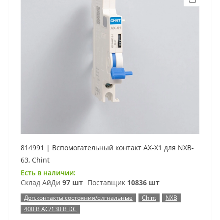
814991 | Вспомогательный контакт AX-X1 для NXB-
63, Chint
Есть в наличии:
Склад АйДи
97 шт
Поставщик
10836 шт
Доп.контакты состояния/сигнальные
Chint
NXB
400 В AC/130 В DC