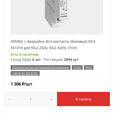
495962 | Аварийно-Всп.контакты (боковые) NS2-
FA1010 для NS2-25(X), NS2-32(H), Chint
Есть в наличии:
Склад АйДи
6 шт
Поставщик
2844 шт
Доп.контакты состояния/сигнальные
Chint
NS2
230 В AC/60 В DC
1 306
₽
/шт
В корзину