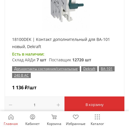
18100DEK | Контакт дополнительный для ВА-101
новый, Dekraft
Есть в наличии:
Склад АйДи
7 шт
Поставщик
12720 шт
Доп.контакты состояния/сигнальные
Dekraft
ВА-101
240 В AC
1 136
₽
/шт
В корзину
Показать еще
Главная
Кабинет
Корзина
Избранные
Каталог