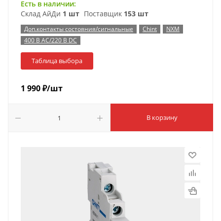
Есть в наличии:
Склад АйДи
1 шт
Поставщик
153 шт
Доп.контакты состояния/сигнальные
Chint
NXM
400 В AC/220 В DC
Таблица выбора
1 990
₽
/шт
В корзину