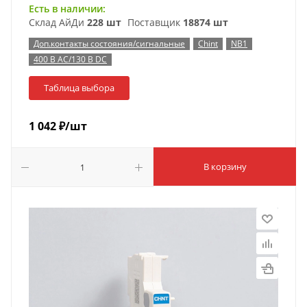
Есть в наличии:
Склад АйДи
228 шт
Поставщик
18874 шт
Доп.контакты состояния/сигнальные
Chint
NB1
400 В AC/130 В DC
Таблица выбора
1 042
₽
/шт
В корзину