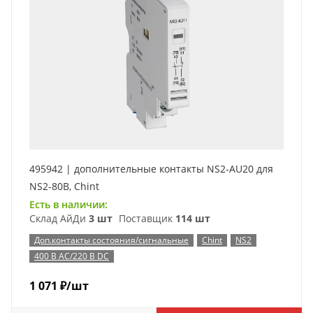
495942 | дополнительные контакты NS2-AU20 для
NS2-80B, Chint
Есть в наличии:
Склад АйДи
3 шт
Поставщик
114 шт
Доп.контакты состояния/сигнальные
Chint
NS2
400 В AC/220 В DC
1 071
₽
/шт