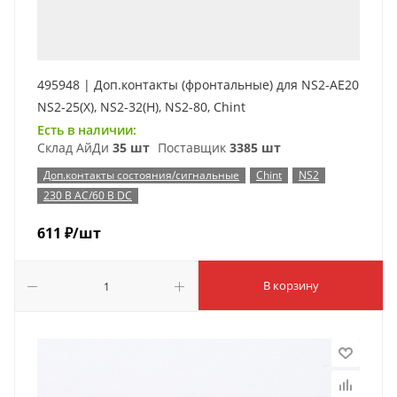
495948 | Доп.контакты (фронтальные) для NS2-AE20
NS2-25(X), NS2-32(H), NS2-80, Chint
Есть в наличии:
Склад АйДи
35 шт
Поставщик
3385 шт
Доп.контакты состояния/сигнальные
Chint
NS2
230 В AC/60 В DC
611
₽
/шт
В корзину