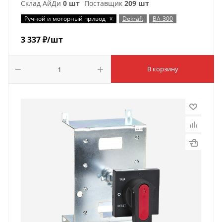
Склад АйДи
0 шт
Поставщик
209 шт
x
Ручной и моторный привод
Dekraft
ВА-300
3 337
₽
/шт
В корзину