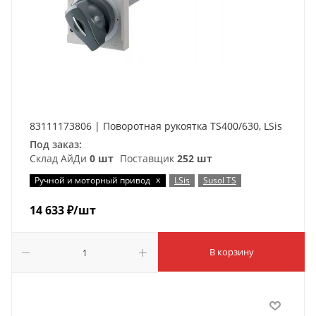
83111173806 | Поворотная рукоятка TS400/630, LSis
Под заказ:
Склад АйДи
0 шт
Поставщик
252 шт
x
Ручной и моторный привод
LSis
Susol TS
14 633
₽
/шт
В корзину