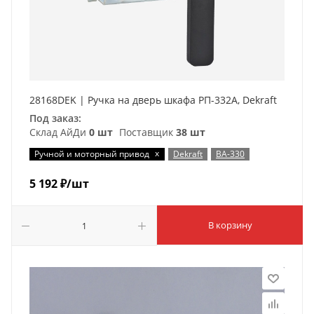
28168DEK | Ручка на дверь шкафа РП-332А, Dekraft
Под заказ:
Склад АйДи
0 шт
Поставщик
38 шт
x
Ручной и моторный привод
Dekraft
ВА-330
5 192
₽
/шт
В корзину