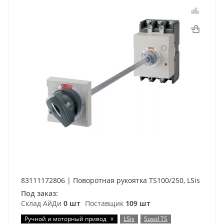
83111172806 | Поворотная рукоятка TS100/250, LSis
Под заказ:
Склад АйДи
0 шт
Поставщик
109 шт
x
Ручной и моторный привод
LSis
Susol TS