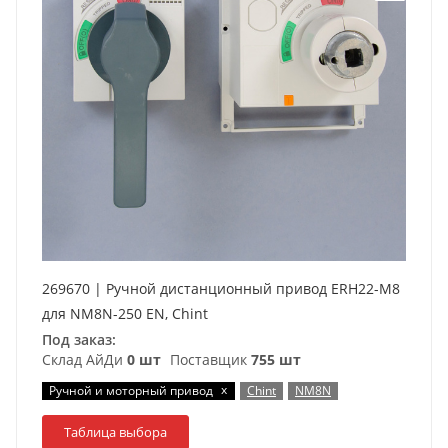
269670 | Ручной дистанционный привод ERH22-M8
для NM8N-250 EN, Chint
Под заказ:
Склад АйДи
0 шт
Поставщик
755 шт
x
Ручной и моторный привод
Chint
NM8N
Таблица выбора