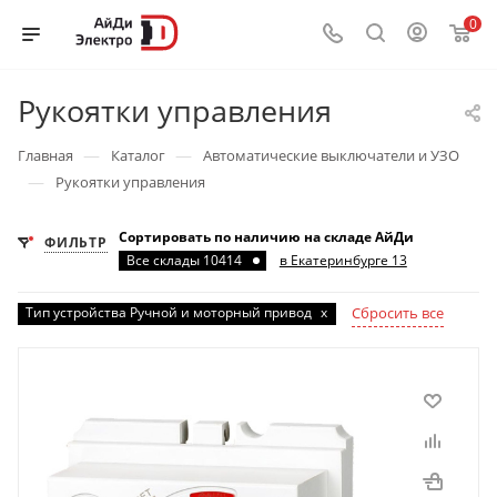
0
Рукоятки управления
—
—
Главная
Каталог
Автоматические выключатели и УЗО
—
Рукоятки управления
Сортировать по наличию на складе АйДи
ФИЛЬТР
Все склады 10414
в Екатеринбурге 13
Тип устройства Ручной и моторный привод
x
Сбросить все