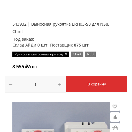
543932 | Выносная рукоятка ERH03-S8 для NS8,
Chint
Под заказ:
Склад АйДи
0 шт
Поставщик
875 шт
x
Ручной и моторный привод
Chint
NS8
8 555
₽
/шт
В корзину