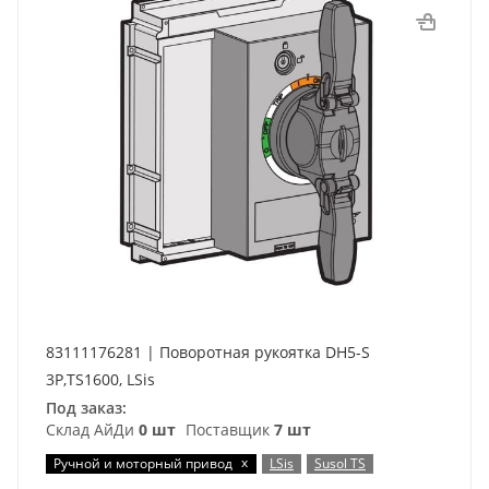
83111176281 | Поворотная рукоятка DH5-S
3P,TS1600, LSis
Под заказ:
Склад АйДи
0 шт
Поставщик
7 шт
x
Ручной и моторный привод
LSis
Susol TS