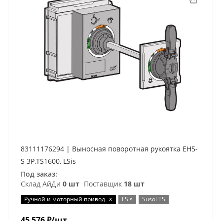
83111176294 | Выносная поворотная рукоятка EH5-
S 3P,TS1600, LSis
Под заказ:
Склад АйДи
0 шт
Поставщик
18 шт
x
Ручной и моторный привод
LSis
Susol TS
45 576
₽
/шт