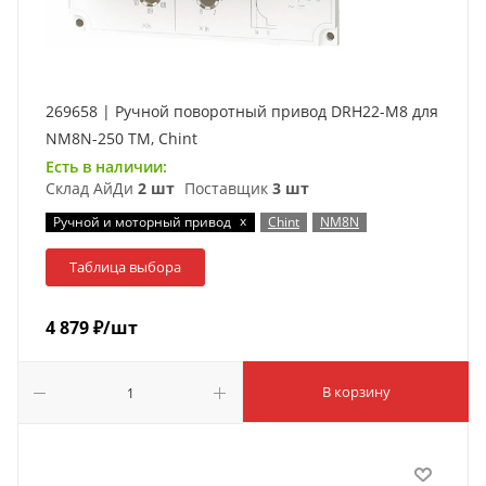
269658 | Ручной поворотный привод DRH22-M8 для
NM8N-250 TM, Chint
Есть в наличии:
Склад АйДи
2 шт
Поставщик
3 шт
x
Ручной и моторный привод
Chint
NM8N
Таблица выбора
4 879
₽
/шт
В корзину