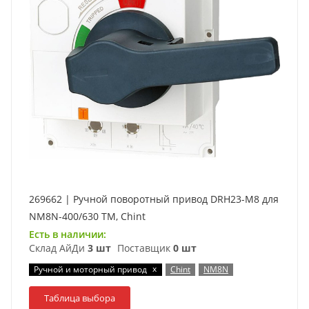
269662 | Ручной поворотный привод DRH23-M8 для
NM8N-400/630 TM, Chint
Есть в наличии:
Склад АйДи
3 шт
Поставщик
0 шт
x
Ручной и моторный привод
Chint
NM8N
Таблица выбора