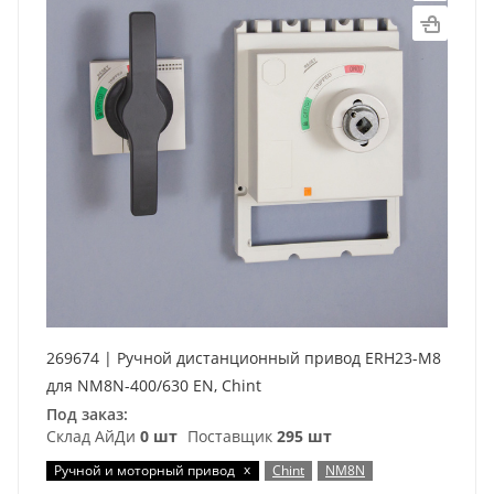
269674 | Ручной дистанционный привод ERH23-M8
для NM8N-400/630 EN, Chint
Под заказ:
Склад АйДи
0 шт
Поставщик
295 шт
x
Ручной и моторный привод
Chint
NM8N