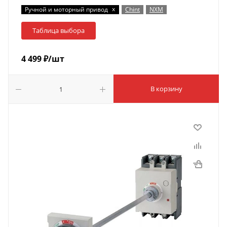
x
Ручной и моторный привод
Chint
NXM
Таблица выбора
4 499
₽
/шт
В корзину