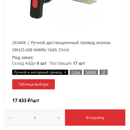
263406 | Ручной дистанционный привод эконом.
SRH25-M8 NM8N-1600, Chint
Под заказ:
Склад АйДи
0 шт
Поставщик
17 шт
x
Ручной и моторный привод
Chint
NM8N
3P
Таблица выбора
17 433
₽
/шт
В корзину