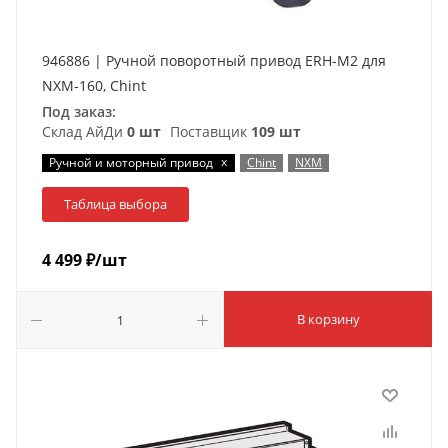
946886 | Ручной поворотный привод ERH-M2 для
NXM-160, Chint
Под заказ:
Склад АйДи
0 шт
Поставщик
109 шт
x
Ручной и моторный привод
Chint
NXM
Таблица выбора
4 499
₽
/шт
В корзину