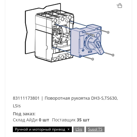
83111173801 | Поворотная рукоятка DH3-S,TS630,
LSis
Под заказ:
Склад АйДи
0 шт
Поставщик
35 шт
x
Ручной и моторный привод
LSis
Susol TS