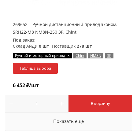
269652 | Ручной дистанционный привод эконом.
SRH22-M8 NM8N-250 3P, Chint
Под заказ:
Склад АйДи
0 шт
Поставщик
278 шт
x
Ручной и моторный привод
Chint
NM8N
3P
Таблица выбора
6 452
₽
/шт
В корзину
Показать еще