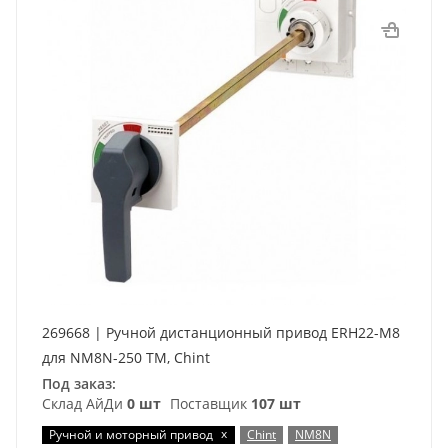
269668 | Ручной дистанционный привод ERH22-M8
для NM8N-250 TM, Chint
Под заказ:
Склад АйДи
0 шт
Поставщик
107 шт
x
Ручной и моторный привод
Chint
NM8N