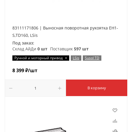
83111171806 | Выносная поворотная рукоятка EH1-
S,TD160, LSis
Под заказ:
Склад АйДи
0 шт
Поставщик
597 шт
x
Ручной и моторный привод
LSis
Susol TD
8 399
₽
/шт
В корзину