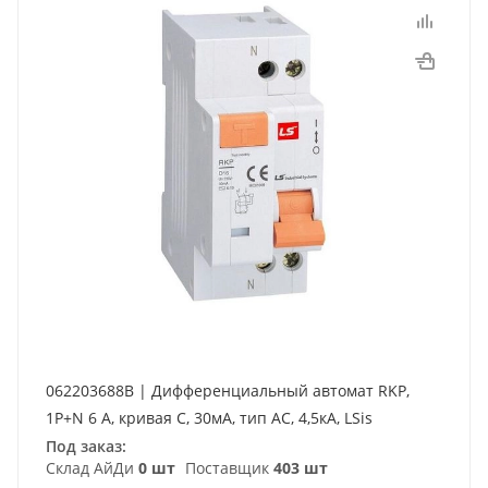
062203688B | Дифференциальный автомат RKP,
1P+N 6 A, кривая C, 30мА, тип AC, 4,5кА, LSis
Под заказ:
Склад АйДи
0 шт
Поставщик
403 шт