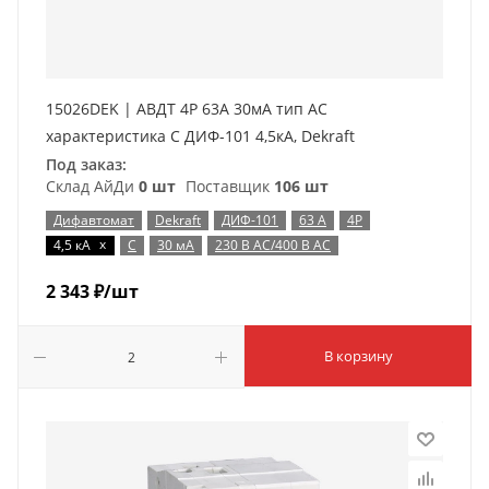
15026DEK | АВДТ 4Р 63А 30мА тип AC
характеристика С ДИФ-101 4,5кА, Dekraft
Под заказ:
Склад АйДи
0 шт
Поставщик
106 шт
Дифавтомат
Dekraft
ДИФ-101
63 А
4P
x
4,5 кА
C
30 мА
230 В AC/400 В AC
2 343
₽
/шт
В корзину