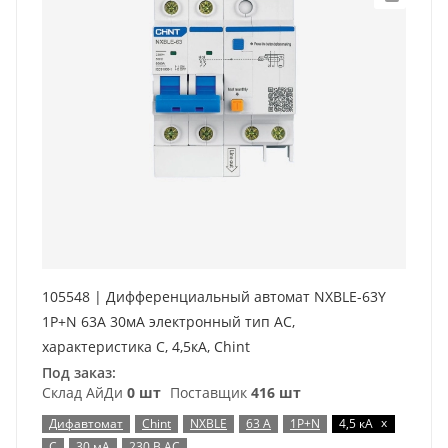
105548 | Дифференциальный автомат NXBLE-63Y
1P+N 63А 30мА электронный тип AС,
характеристика C, 4,5кА, Chint
Под заказ:
Склад АйДи
0 шт
Поставщик
416 шт
x
Дифавтомат
Chint
NXBLE
63 А
1P+N
4,5 кА
C
30 мА
230 В AC