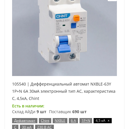
105540 | Дифференциальный автомат NXBLE-63Y
1P+N 6А 30мА электронный тип AС, характеристика
C, 4,5кА, Chint
Есть в наличии:
Склад АйДи
9 шт
Поставщик
690 шт
x
Дифавтомат
Chint
NXBLE
6 А
1P+N
4,5 кА
C
30 мА
230 В AC