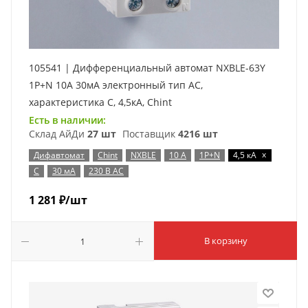
105541 | Дифференциальный автомат NXBLE-63Y
1P+N 10А 30мА электронный тип AС,
характеристика C, 4,5кА, Chint
Есть в наличии:
Склад АйДи
27 шт
Поставщик
4216 шт
x
Дифавтомат
Chint
NXBLE
10 А
1P+N
4,5 кА
C
30 мА
230 В AC
1 281
₽
/шт
В корзину