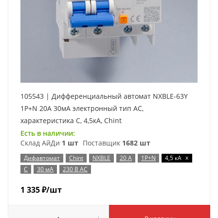
105543 | Дифференциальный автомат NXBLE-63Y
1P+N 20А 30мА электронный тип AС,
характеристика C, 4,5кА, Chint
Есть в наличии:
Склад АйДи
1 шт
Поставщик
1682 шт
x
Дифавтомат
Chint
NXBLE
20 А
1P+N
4,5 кА
C
30 мА
230 В AC
1 335
₽
/шт