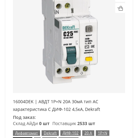
16004DEK | АВДТ 1Р+N 20А 30мА тип AC
характеристика С ДИФ-102 4,5кА, Dekraft
Под заказ:
Склад АйДи
0 шт
Поставщик
2533 шт
Дифавтомат
Dekraft
ДИФ-102
20 А
1P+N