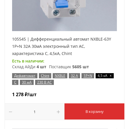
105545 | Дифференциальный автомат NXBLE-63Y
1P+N 32А 30мА электронный тип AС,
характеристика C, 4,5кА, Chint
Есть в наличии:
Склад АйДи
4 шт
Поставщик
5605 шт
x
Дифавтомат
Chint
NXBLE
32 А
1P+N
4,5 кА
C
30 мА
230 В AC
1 278
₽
/шт
В корзину