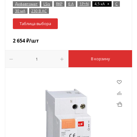
x
Дифавтомат
LSis
RKP
6 А
1P+N
4,5 кА
C
30 мА
230 В AC
Таблица выбора
2 654
₽
/шт
В корзину