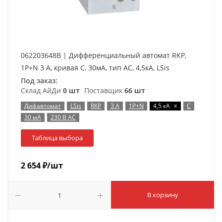
062203648B | Дифференциальный автомат RKP,
1P+N 3 A, кривая C, 30мА, тип AC, 4,5кА, LSis
Под заказ:
Склад АйДи
0 шт
Поставщик
66 шт
x
Дифавтомат
LSis
RKP
3 А
1P+N
4,5 кА
C
30 мА
230 В AC
Таблица выбора
2 654
₽
/шт
В корзину