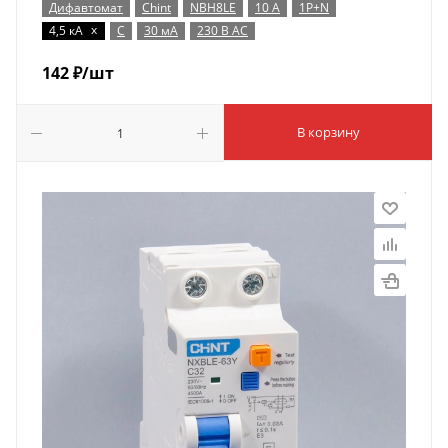
Дифавтомат
Chint
NBH8LE
10 А
1P+N
x
4,5 кА
C
30 мА
230 В AC
142
₽
/шт
В корзину