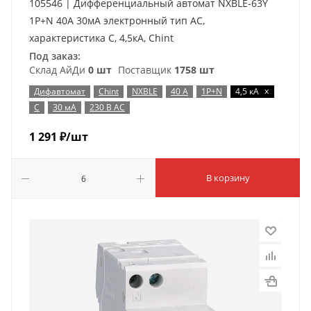
105546 | Дифференциальный автомат NXBLE-63Y
1P+N 40А 30мА электронный тип AС,
характеристика C, 4,5кА, Chint
Под заказ:
Склад АйДи
0 шт
Поставщик
1758 шт
x
Дифавтомат
Chint
NXBLE
40 А
1P+N
4,5 кА
C
30 мА
230 В AC
1 291
₽
/шт
В корзину