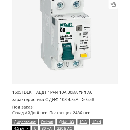
16051DEK | АВДТ 1Р+N 10А 30мА тип AC
характеристика C ДИФ-103 4.5кА, Dekraft
Под заказ:
Склад АйДи
0 шт
Поставщик
2436 шт
Дифавтомат
Dekraft
ДИФ-103
10 А
1P+N
x
4,5 кА
C
30 мА
220 В AC