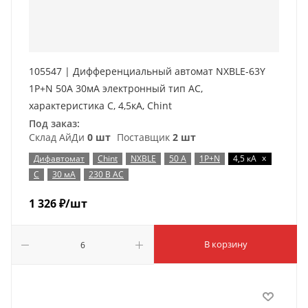
105547 | Дифференциальный автомат NXBLE-63Y
1P+N 50А 30мА электронный тип AС,
характеристика C, 4,5кА, Chint
Под заказ:
Склад АйДи
0 шт
Поставщик
2 шт
x
Дифавтомат
Chint
NXBLE
50 А
1P+N
4,5 кА
C
30 мА
230 В AC
1 326
₽
/шт
В корзину