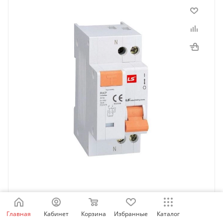
062203728B | Дифференциальный автомат RKP,
1P+N 10 A, кривая C, 30мА, тип AC, 4,5кА, LSis
Главная
Кабинет
Корзина
Избранные
Каталог
Под заказ: