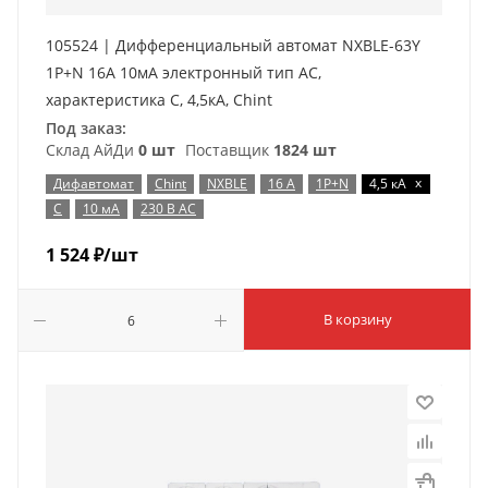
105524 | Дифференциальный автомат NXBLE-63Y
1P+N 16А 10мА электронный тип AС,
характеристика C, 4,5кА, Chint
Под заказ:
Склад АйДи
0 шт
Поставщик
1824 шт
x
Дифавтомат
Chint
NXBLE
16 А
1P+N
4,5 кА
C
10 мА
230 В AC
1 524
₽
/шт
В корзину