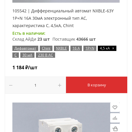
105542 | Дифференциальный автомат NXBLE-63Y
1P+N 16А 30мА электронный тип AС,
характеристика C, 4,5кА, Chint
Есть в наличии:
Склад АйДи
23 шт
Поставщик
43666 шт
x
Дифавтомат
Chint
NXBLE
16 А
1P+N
4,5 кА
C
30 мА
230 В AC
1 184
₽
/шт
В корзину