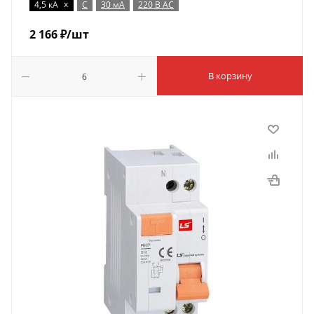
x
4,5 кА
C
30 мА
220 В AC
2 166
₽
/шт
В корзину