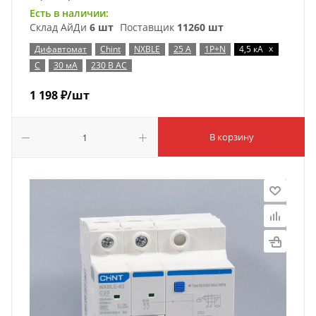
Есть в наличии:
Склад АйДи
6 шт
Поставщик
11260 шт
x
Дифавтомат
Chint
NXBLE
25 А
1P+N
4,5 кА
C
30 мА
230 В AC
1 198
₽
/шт
В корзину