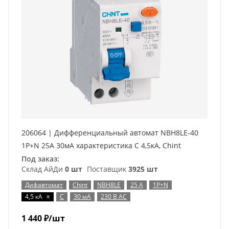
206064 | Дифференциальный автомат NBH8LE-40
1P+N 25А 30мА характеристика C 4,5кА, Chint
Под заказ:
Склад АйДи
0 шт
Поставщик
3925 шт
Дифавтомат
Chint
NBH8LE
25 А
1P+N
x
4,5 кА
C
30 мА
230 В AC
1 440
₽
/шт