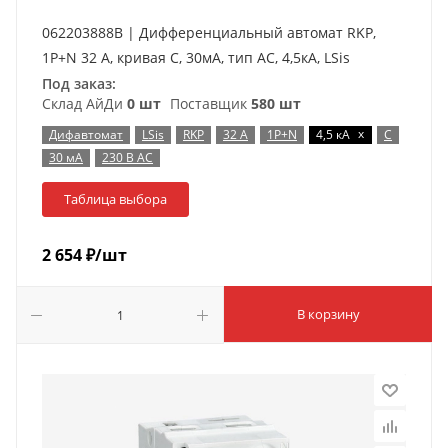
062203888B | Дифференциальный автомат RKP,
1P+N 32 A, кривая C, 30мА, тип AC, 4,5кА, LSis
Под заказ:
Склад АйДи
0 шт
Поставщик
580 шт
x
Дифавтомат
LSis
RKP
32 А
1P+N
4,5 кА
C
30 мА
230 В AC
Таблица выбора
2 654
₽
/шт
В корзину