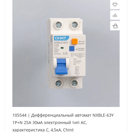
105544 | Дифференциальный автомат NXBLE-63Y
1P+N 25А 30мА электронный тип AС,
характеристика C, 4,5кА, Chint