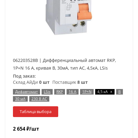
062203528B | Дифференциальный автомат RKP,
1P+N 16 A, кривая B, 30мА, тип AC, 4,5кА, LSis
Под заказ:
Склад АйДи
0 шт
Поставщик
8 шт
x
Дифавтомат
LSis
RKP
16 А
1P+N
4,5 кА
B
30 мА
230 В AC
Таблица выбора
2 654
₽
/шт