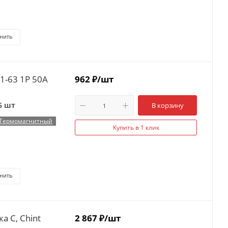
нить
1-63 1P 50А
962
₽
/шт
6 шт
В корзину
Термомагнитный
Купить в 1 клик
нить
а C, Chint
2 867
₽
/шт