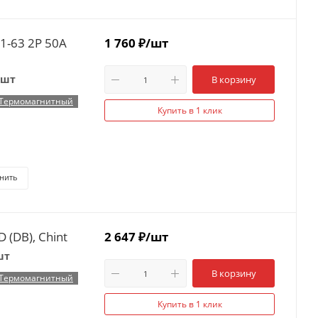
1-63 2P 50А
1 760
₽
/шт
 шт
В корзину
Термомагнитный
Купить в 1 клик
нить
 (DB), Chint
2 647
₽
/шт
шт
В корзину
Термомагнитный
Купить в 1 клик