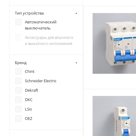
Тип устройства
Автоматический
выключатель
Аксессуары для втычного
и выкатного исполнения
Бренд
Chint
Schneider Electric
Dekraft
DKC
LSis
OEZ