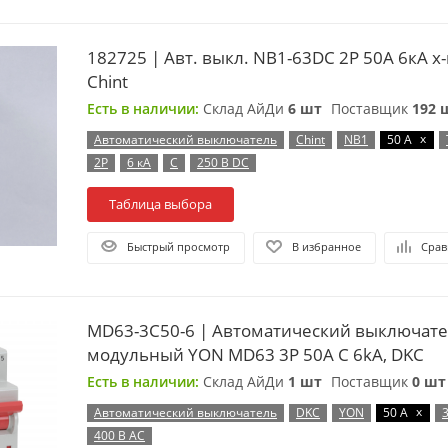
182725 | Авт. выкл. NB1-63DC 2P 50А 6кА х-
Chint
Есть в наличии:
Склад АйДи
6 шт
Поставщик
192 
x
Автоматический выключатель
Chint
NB1
50 А
2P
6 кА
C
250 В DC
Таблица выбора
Быстрый просмотр
В избранное
Срав
MD63-3C50-6 | Автоматический выключат
модульный YON MD63 3P 50А C 6kA, DKC
Есть в наличии:
Склад АйДи
1 шт
Поставщик
0 шт
x
Автоматический выключатель
DKC
YON
50 А
400 В AC