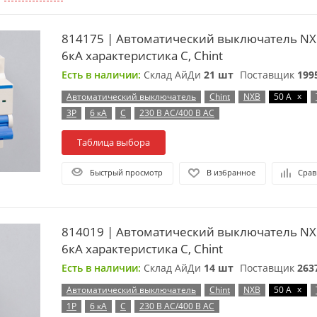
814175 | Автоматический выключатель NX
6кА характеристика C, Chint
Есть в наличии:
Склад АйДи
21 шт
Поставщик
199
x
Автоматический выключатель
Chint
NXB
50 А
3P
6 кА
C
230 В AC/400 В AC
Таблица выбора
Быстрый просмотр
В избранное
Срав
814019 | Автоматический выключатель NX
6кА характеристика C, Chint
Есть в наличии:
Склад АйДи
14 шт
Поставщик
263
x
Автоматический выключатель
Chint
NXB
50 А
1P
6 кА
C
230 В AC/400 В AC