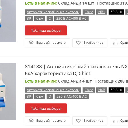
Есть в наличии:
Склад АйДи
14 шт
Поставщик
319
x
Автоматический выключатель
Chint
NB1
50 А
3P
6 кА
C
230 В AC/400 В AC
Таблица выбора
Быстрый просмотр
В избранное
Срав
814188 | Автоматический выключатель NX
6кА характеристика D, Chint
Есть в наличии:
Склад АйДи
4 шт
Поставщик
208 
x
Автоматический выключатель
Chint
NXB
50 А
3P
6 кА
D
230 В AC/400 В AC
Таблица выбора
Быстрый просмотр
В избранное
Срав