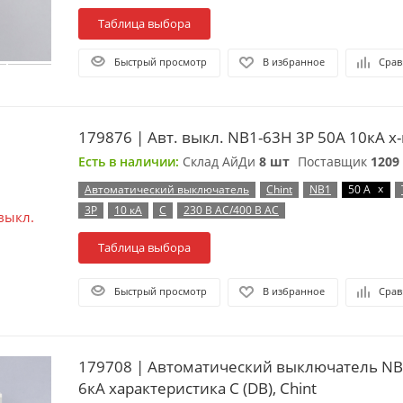
Таблица выбора
Быстрый просмотр
В избранное
Срав
179876 | Авт. выкл. NB1-63H 3P 50А 10кА х-к
Есть в наличии:
Склад АйДи
8 шт
Поставщик
1209
x
Автоматический выключатель
Chint
NB1
50 А
3P
10 кА
C
230 В AC/400 В AC
Таблица выбора
Быстрый просмотр
В избранное
Срав
179708 | Автоматический выключатель NB
6кА характеристика C (DB), Chint