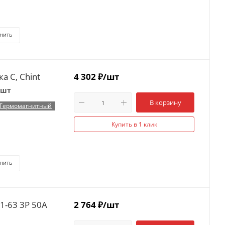
нить
а C, Chint
4 302
₽
/шт
 шт
В корзину
Термомагнитный
Купить в 1 клик
нить
1-63 3P 50А
2 764
₽
/шт