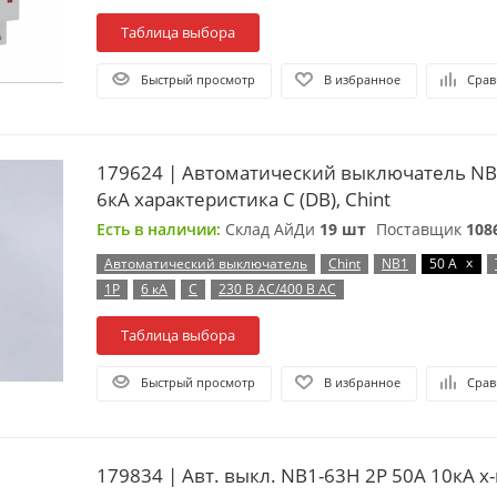
Таблица выбора
Быстрый просмотр
В избранное
Срав
179624 | Автоматический выключатель NB
6кА характеристика C (DB), Chint
Есть в наличии:
Склад АйДи
19 шт
Поставщик
108
x
Автоматический выключатель
Chint
NB1
50 А
1P
6 кА
C
230 В AC/400 В AC
Таблица выбора
Быстрый просмотр
В избранное
Срав
179834 | Авт. выкл. NB1-63H 2P 50А 10кА х-к