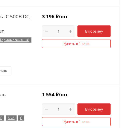
ка C 500В DC,
3 196
₽
/шт
шт
В корзину
Термомагнитный
Купить в 1 клик
нить
ель
1 554
₽
/шт
В корзину
3P
6 кА
C
Купить в 1 клик