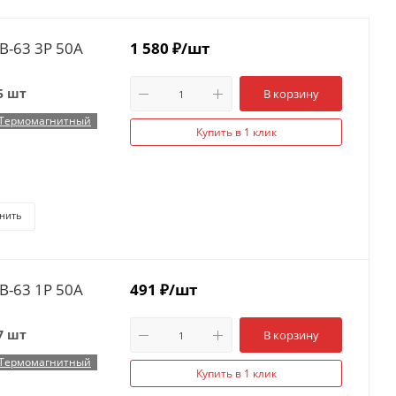
B-63 3P 50А
1 580
₽
/шт
5 шт
В корзину
Термомагнитный
Купить в 1 клик
нить
B-63 1P 50А
491
₽
/шт
7 шт
В корзину
Термомагнитный
Купить в 1 клик