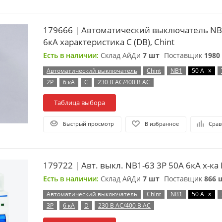
179666 | Автоматический выключатель NB
6кА характеристика C (DB), Chint
Есть в наличии:
Склад АйДи
7 шт
Поставщик
1980
x
Автоматический выключатель
Chint
NB1
50 А
2P
6 кА
C
230 В AC/400 В AC
Таблица выбора
Быстрый просмотр
В избранное
Срав
179722 | Авт. выкл. NB1-63 3P 50А 6кА х-ка D
Есть в наличии:
Склад АйДи
7 шт
Поставщик
866 
x
Автоматический выключатель
Chint
NB1
50 А
3P
6 кА
D
230 В AC/400 В AC