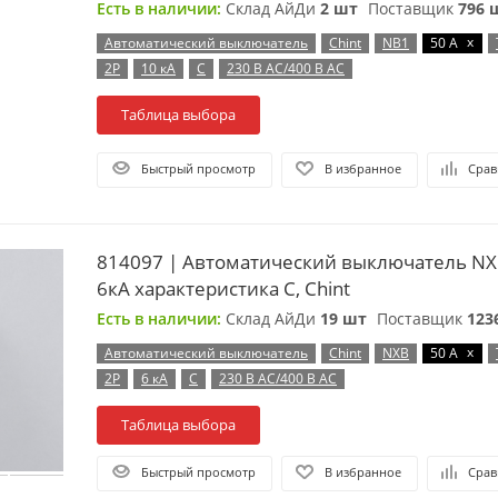
Есть в наличии:
Склад АйДи
2 шт
Поставщик
796 
x
Автоматический выключатель
Chint
NB1
50 А
2P
10 кА
C
230 В AC/400 В AC
Таблица выбора
Быстрый просмотр
В избранное
Срав
814097 | Автоматический выключатель NX
6кА характеристика C, Chint
Есть в наличии:
Склад АйДи
19 шт
Поставщик
123
x
Автоматический выключатель
Chint
NXB
50 А
2P
6 кА
C
230 В AC/400 В AC
Таблица выбора
Быстрый просмотр
В избранное
Срав