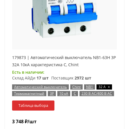
179873 | Автоматический выключатель NB1-63H 3P
32А 10кА характеристика C, Chint
Есть в наличии:
Склад АйДи
17 шт
Поставщик
2972 шт
x
Автоматический выключатель
Chint
NB1
32 А
Термомагнитный
3P
10 кА
C
230 В AC/400 В AC
Таблица выбора
3 748
₽
/шт