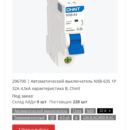
296700 | Автоматический выключатель NXB-63S 1P
32А 4,5кА характеристика B, Chint
Под заказ:
Склад АйДи
0 шт
Поставщик
228 шт
x
Автоматический выключатель
Chint
NXB
32 А
Термомагнитный
1P
4,5 кА
B
230 В AC/400 В AC
Таблица выбора