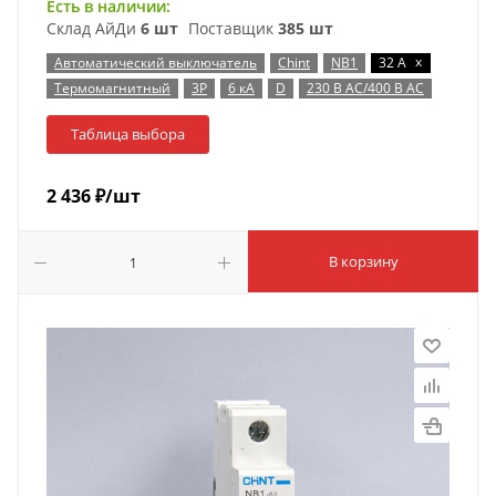
Есть в наличии:
Склад АйДи
6 шт
Поставщик
385 шт
x
Автоматический выключатель
Chint
NB1
32 А
Термомагнитный
3P
6 кА
D
230 В AC/400 В AC
Таблица выбора
2 436
₽
/шт
В корзину