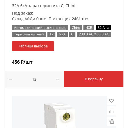
32А 6кА характеристика C, Chint
Под заказ:
Склад АйДи
0 шт
Поставщик
2461 шт
x
Автоматический выключатель
Chint
NXB
32 А
Термомагнитный
1P
6 кА
C
230 В AC/400 В AC
Таблица выбора
456
₽
/шт
В корзину