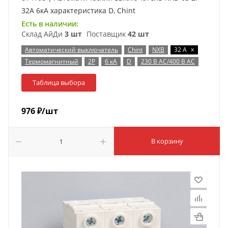
32А 6кА характеристика D, Chint
Есть в наличии:
Склад АйДи
3 шт
Поставщик
42 шт
x
Автоматический выключатель
Chint
NXB
32 А
Термомагнитный
2P
6 кА
D
230 В AC/400 В AC
Таблица выбора
976
₽
/шт
В корзину