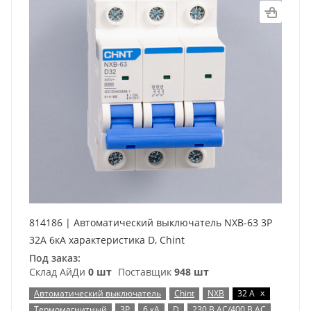
814186 | Автоматический выключатель NXB-63 3P
32А 6кА характеристика D, Chint
Под заказ:
Склад АйДи
0 шт
Поставщик
948 шт
x
Автоматический выключатель
Chint
NXB
32 А
Термомагнитный
3P
6 кА
D
230 В AC/400 В AC