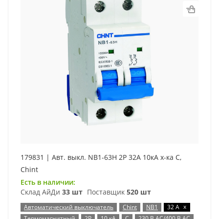
179831 | Авт. выкл. NB1-63H 2P 32А 10кА х-ка C,
Chint
Есть в наличии:
Склад АйДи
33 шт
Поставщик
520 шт
x
Автоматический выключатель
Chint
NB1
32 А
Термомагнитный
2P
10 кА
C
230 В AC/400 В AC