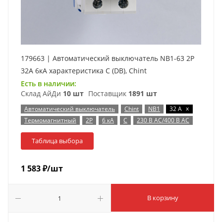
179663 | Автоматический выключатель NB1-63 2P
32А 6кА характеристика C (DB), Chint
Есть в наличии:
Склад АйДи
10 шт
Поставщик
1891 шт
x
Автоматический выключатель
Chint
NB1
32 А
Термомагнитный
2P
6 кА
C
230 В AC/400 В AC
Таблица выбора
1 583
₽
/шт
В корзину