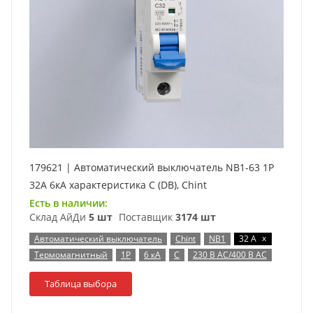
179621 | Автоматический выключатель NB1-63 1P
32А 6кА характеристика C (DB), Chint
Есть в наличии:
Склад АйДи
5 шт
Поставщик
3174 шт
x
Автоматический выключатель
Chint
NB1
32 А
Термомагнитный
1P
6 кА
C
230 В AC/400 В AC
Таблица выбора