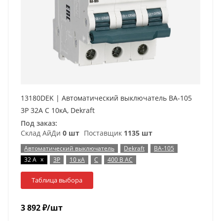
13180DEK | Автоматический выключатель ВА-105
3P 32А C 10кА, Dekraft
Под заказ:
Склад АйДи
0 шт
Поставщик
1135 шт
Автоматический выключатель
Dekraft
ВА-105
x
32 А
3P
10 кА
C
400 В AC
Таблица выбора
3 892
₽
/шт