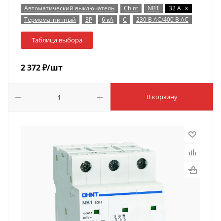
x
Автоматический выключатель
Chint
NB1
32 А
Термомагнитный
3P
6 кА
C
230 В AC/400 В AC
Таблица выбора
2 372
₽
/шт
В корзину