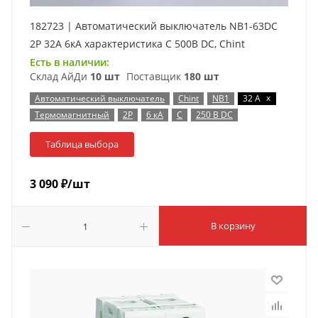
182723 | Автоматический выключатель NB1-63DC
2P 32А 6кА характеристика C 500В DC, Chint
Есть в наличии:
Склад АйДи
10 шт
Поставщик
180 шт
x
Автоматический выключатель
Chint
NB1
32 А
Термомагнитный
2P
6 кА
C
250 В DC
Таблица выбора
3 090
₽
/шт
В корзину