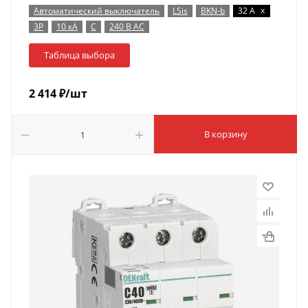
x
Автоматический выключатель
LSis
BKN-b
32 А
3P
10 кА
C
240 В AC
Таблица выбора
2 414
₽
/шт
В корзину