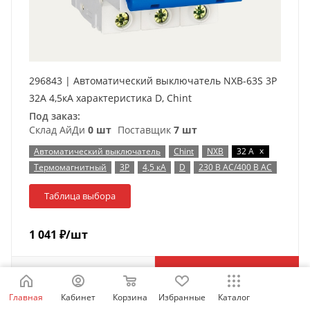
296843 | Автоматический выключатель NXB-63S 3P
32А 4,5кА характеристика D, Chint
Под заказ:
Склад АйДи
0 шт
Поставщик
7 шт
x
Автоматический выключатель
Chint
NXB
32 А
Термомагнитный
3P
4,5 кА
D
230 В AC/400 В AC
Таблица выбора
1 041
₽
/шт
В корзину
Главная
Кабинет
Корзина
Избранные
Каталог