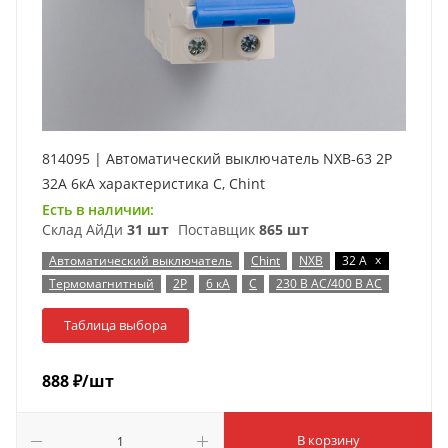
814095 | Автоматический выключатель NXB-63 2P
32А 6кА характеристика C, Chint
Есть в наличии:
Склад АйДи
31 шт
Поставщик
865 шт
x
Автоматический выключатель
Chint
NXB
32 А
Термомагнитный
2P
6 кА
C
230 В AC/400 В AC
Таблица выбора
888
₽
/шт
В корзину