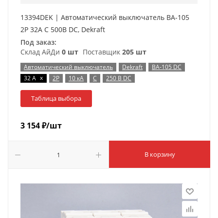
13394DEK | Автоматический выключатель ВА-105
2P 32А C 500В DC, Dekraft
Под заказ:
Склад АйДи
0 шт
Поставщик
205 шт
Автоматический выключатель
Dekraft
ВА-105 DC
x
32 А
2P
10 кА
C
250 В DC
Таблица выбора
3 154
₽
/шт
В корзину