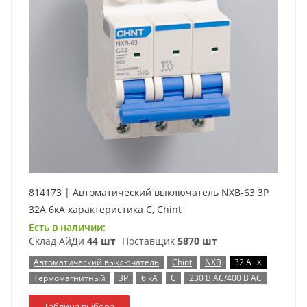
814173 | Автоматический выключатель NXB-63 3P
32А 6кА характеристика C, Chint
Есть в наличии:
Склад АйДи
44 шт
Поставщик
5870 шт
x
Автоматический выключатель
Chint
NXB
32 А
Термомагнитный
3P
6 кА
C
230 В AC/400 В AC
Таблица выбора