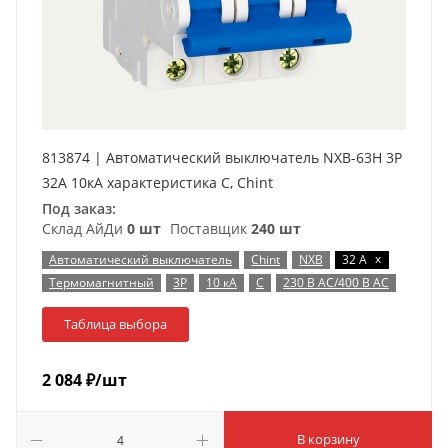
813874 | Автоматический выключатель NXB-63H 3P
32А 10кА характеристика C, Chint
Под заказ:
Склад АйДи
0 шт
Поставщик
240 шт
x
Автоматический выключатель
Chint
NXB
32 А
Термомагнитный
3P
10 кА
C
230 В AC/400 В AC
Таблица выбора
2 084
₽
/шт
В корзину