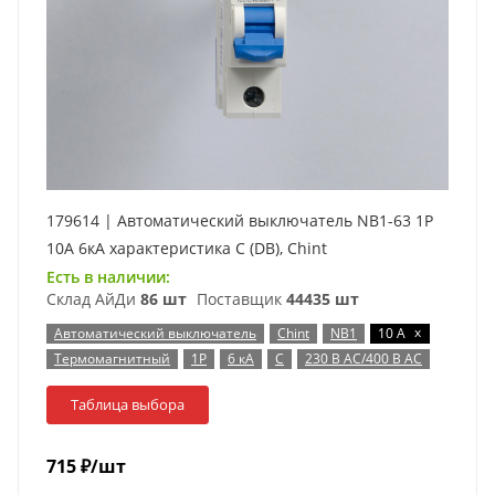
179614 | Автоматический выключатель NB1-63 1P
10А 6кА характеристика C (DB), Chint
Есть в наличии:
Склад АйДи
86 шт
Поставщик
44435 шт
x
Автоматический выключатель
Chint
NB1
10 А
Термомагнитный
1P
6 кА
C
230 В AC/400 В AC
Таблица выбора
715
₽
/шт