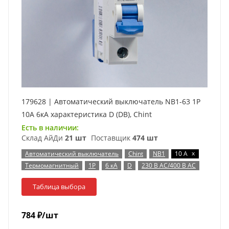
179628 | Автоматический выключатель NB1-63 1P
10А 6кА характеристика D (DB), Chint
Есть в наличии:
Склад АйДи
21 шт
Поставщик
474 шт
x
Автоматический выключатель
Chint
NB1
10 А
Термомагнитный
1P
6 кА
D
230 В AC/400 В AC
Таблица выбора
784
₽
/шт