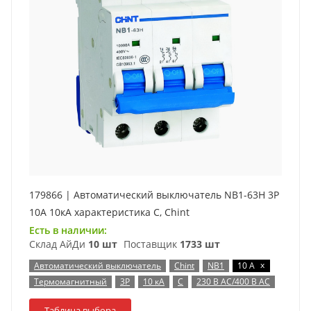
179866 | Автоматический выключатель NB1-63H 3P
10А 10кА характеристика C, Chint
Есть в наличии:
Склад АйДи
10 шт
Поставщик
1733 шт
x
Автоматический выключатель
Chint
NB1
10 А
Термомагнитный
3P
10 кА
C
230 В AC/400 В AC
Таблица выбора