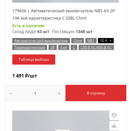
179656 | Автоматический выключатель NB1-63 2P
10А 6кА характеристика C (DB), Chint
Есть в наличии:
Склад АйДи
43 шт
Поставщик
1348 шт
x
Автоматический выключатель
Chint
NB1
10 А
Термомагнитный
2P
6 кА
C
230 В AC/400 В AC
Таблица выбора
1 491
₽
/шт
В корзину