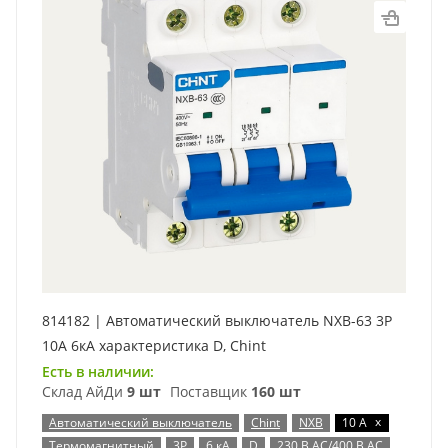
814182 | Автоматический выключатель NXB-63 3P
10А 6кА характеристика D, Chint
Есть в наличии:
Склад АйДи
9 шт
Поставщик
160 шт
x
Автоматический выключатель
Chint
NXB
10 А
Термомагнитный
3P
6 кА
D
230 В AC/400 В AC