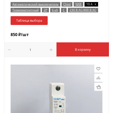
x
Автоматический выключатель
Chint
NXB
10 А
Термомагнитный
2P
6 кА
C
230 В AC/400 В AC
Таблица выбора
850
₽
/шт
В корзину