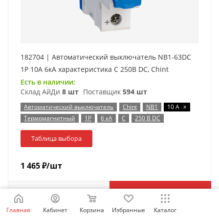
182704 | Автоматический выключатель NB1-63DC
1P 10А 6кА характеристика C 250В DC, Chint
Есть в наличии:
Склад АйДи
8 шт
Поставщик
594 шт
x
Автоматический выключатель
Chint
NB1
10 А
Термомагнитный
1P
6 кА
C
250 В DC
Таблица выбора
1 465
₽
/шт
В корзину
Главная
Кабинет
Корзина
Избранные
Каталог