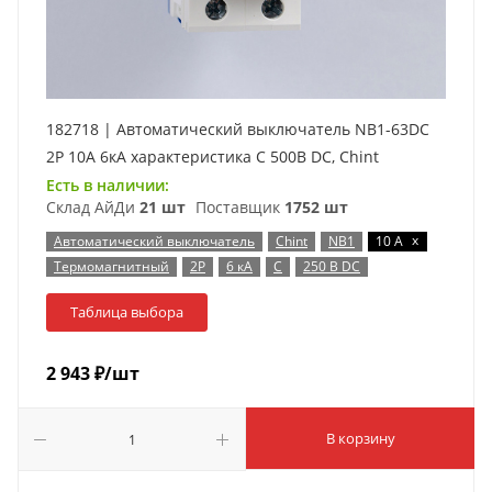
182718 | Автоматический выключатель NB1-63DC
2P 10А 6кА характеристика C 500В DC, Chint
Есть в наличии:
Склад АйДи
21 шт
Поставщик
1752 шт
x
Автоматический выключатель
Chint
NB1
10 А
Термомагнитный
2P
6 кА
C
250 В DC
Таблица выбора
2 943
₽
/шт
В корзину