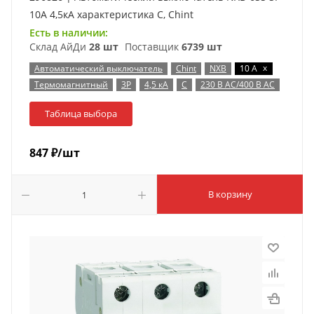
10А 4,5кА характеристика C, Chint
Есть в наличии:
Склад АйДи
28 шт
Поставщик
6739 шт
x
Автоматический выключатель
Chint
NXB
10 А
Термомагнитный
3P
4,5 кА
C
230 В AC/400 В AC
Таблица выбора
847
₽
/шт
В корзину