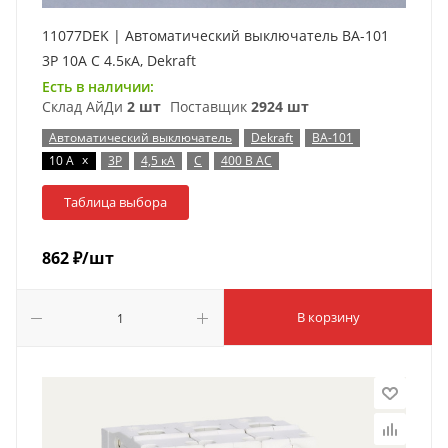
11077DEK | Автоматический выключатель ВА-101
3P 10А C 4.5кА, Dekraft
Есть в наличии:
Склад АйДи
2 шт
Поставщик
2924 шт
Автоматический выключатель
Dekraft
ВА-101
x
10 А
3P
4,5 кА
C
400 В AC
Таблица выбора
862
₽
/шт
В корзину