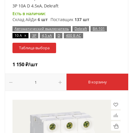
3P 10А D 4.5кА, Dekraft
Есть в наличии:
Склад АйДи
6 шт
Поставщик
137 шт
Автоматический выключатель
Dekraft
ВА-101
x
10 А
3P
4,5 кА
D
400 В AC
Таблица выбора
1 150
₽
/шт
В корзину