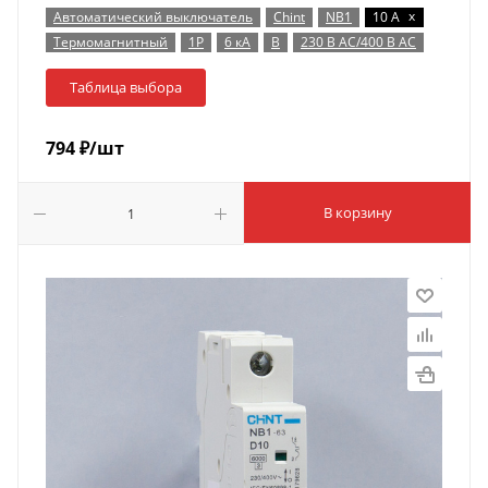
x
Автоматический выключатель
Chint
NB1
10 А
Термомагнитный
1P
6 кА
B
230 В AC/400 В AC
Таблица выбора
794
₽
/шт
В корзину