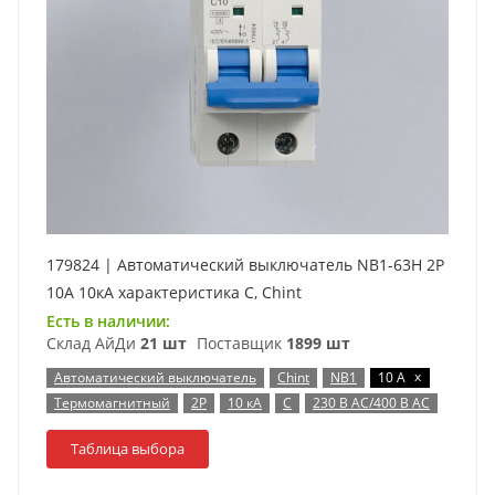
179824 | Автоматический выключатель NB1-63H 2P
10А 10кА характеристика C, Chint
Есть в наличии:
Склад АйДи
21 шт
Поставщик
1899 шт
x
Автоматический выключатель
Chint
NB1
10 А
Термомагнитный
2P
10 кА
C
230 В AC/400 В AC
Таблица выбора