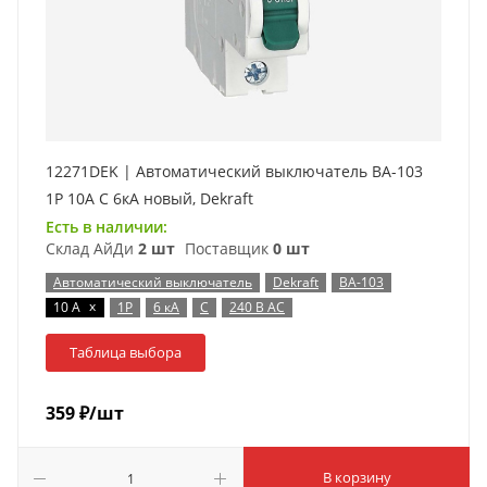
12271DEK | Автоматический выключатель ВА-103
1P 10А C 6кА новый, Dekraft
Есть в наличии:
Склад АйДи
2 шт
Поставщик
0 шт
Автоматический выключатель
Dekraft
ВА-103
x
10 А
1P
6 кА
C
240 В AC
Таблица выбора
359
₽
/шт
В корзину