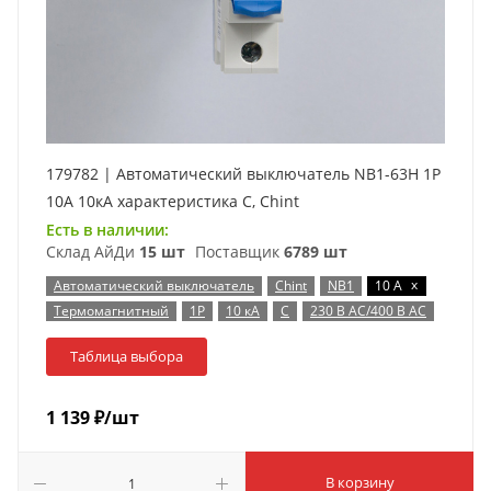
179782 | Автоматический выключатель NB1-63H 1P
10А 10кА характеристика C, Chint
Есть в наличии:
Склад АйДи
15 шт
Поставщик
6789 шт
x
Автоматический выключатель
Chint
NB1
10 А
Термомагнитный
1P
10 кА
C
230 В AC/400 В AC
Таблица выбора
1 139
₽
/шт
В корзину