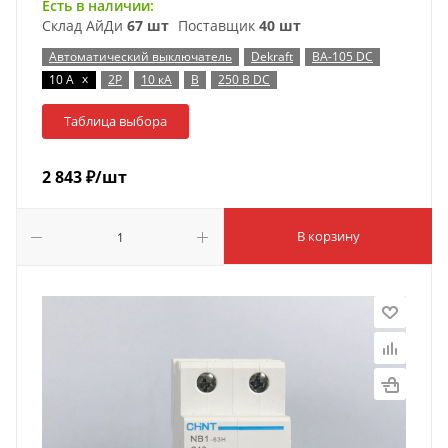
Есть в наличии:
Склад АйДи
67 шт
Поставщик
40 шт
Автоматический выключатель
Dekraft
ВА-105 DC
x
10 А
2P
10 кА
B
250 В DC
Таблица выбора
2 843
₽
/шт
В корзину