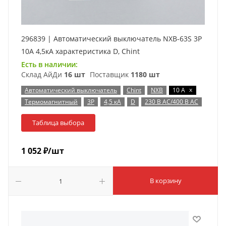
296839 | Автоматический выключатель NXB-63S 3P
10А 4,5кА характеристика D, Chint
Есть в наличии:
Склад АйДи
16 шт
Поставщик
1180 шт
x
Автоматический выключатель
Chint
NXB
10 А
Термомагнитный
3P
4,5 кА
D
230 В AC/400 В AC
Таблица выбора
1 052
₽
/шт
В корзину