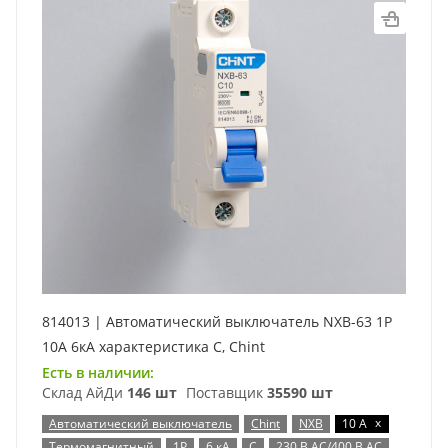
814013 | Автоматический выключатель NXB-63 1P
10А 6кА характеристика C, Chint
Есть в наличии:
Склад АйДи
146 шт
Поставщик
35590 шт
x
Автоматический выключатель
Chint
NXB
10 А
Термомагнитный
1P
6 кА
C
230 В AC/400 В AC