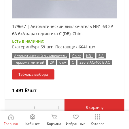
179667 | Автоматический выключатель NB1-63 2P
6А 6кА характеристика C (DB), Chint
Есть в наличии:
Екатеринбург
59 шт
Поставщик
6641 шт
Автоматический выключатель
Chint
NB1
6 А
Термомагнитный
2P
6 кА
C
230 В AC/400 В AC
Таблица выбора
1 491
₽
/шт
В корзину
Главная
Кабинет
Корзина
Избранные
Каталог