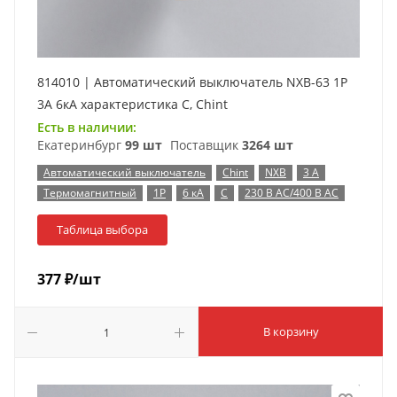
814010 | Автоматический выключатель NXB-63 1P
3А 6кА характеристика C, Chint
Есть в наличии:
Екатеринбург
99 шт
Поставщик
3264 шт
Автоматический выключатель
Chint
NXB
3 А
Термомагнитный
1P
6 кА
C
230 В AC/400 В AC
Таблица выбора
377
₽
/шт
В корзину