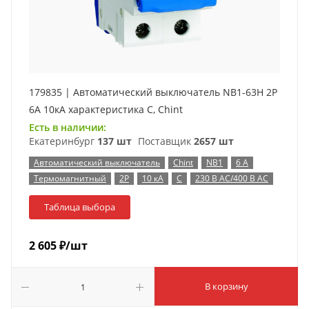
179835 | Автоматический выключатель NB1-63H 2P
6А 10кА характеристика C, Chint
Есть в наличии:
Екатеринбург
137 шт
Поставщик
2657 шт
Автоматический выключатель
Chint
NB1
6 А
Термомагнитный
2P
10 кА
C
230 В AC/400 В AC
Таблица выбора
2 605
₽
/шт
В корзину