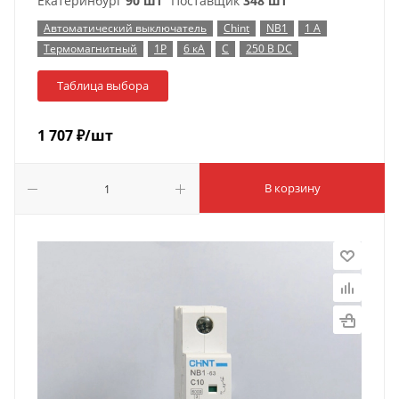
Екатеринбург
90 шт
Поставщик
348 шт
Автоматический выключатель
Chint
NB1
1 А
Термомагнитный
1P
6 кА
C
250 В DC
Таблица выбора
1 707
₽
/шт
В корзину