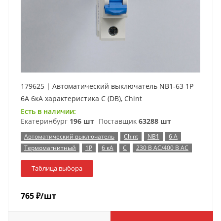
179625 | Автоматический выключатель NB1-63 1P
6А 6кА характеристика C (DB), Chint
Есть в наличии:
Екатеринбург
196 шт
Поставщик
63288 шт
Автоматический выключатель
Chint
NB1
6 А
Термомагнитный
1P
6 кА
C
230 В AC/400 В AC
Таблица выбора
765
₽
/шт