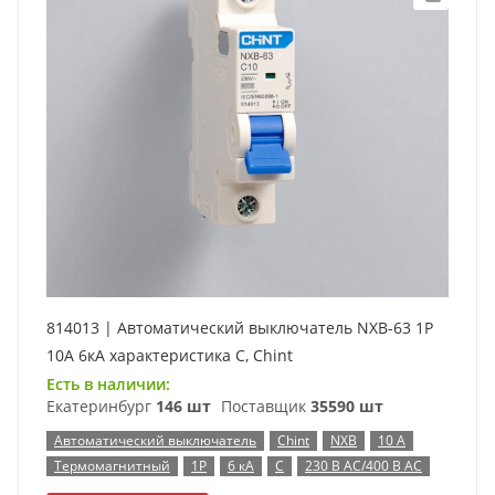
814013 | Автоматический выключатель NXB-63 1P
10А 6кА характеристика C, Chint
Есть в наличии:
Екатеринбург
146 шт
Поставщик
35590 шт
Автоматический выключатель
Chint
NXB
10 А
Термомагнитный
1P
6 кА
C
230 В AC/400 В AC