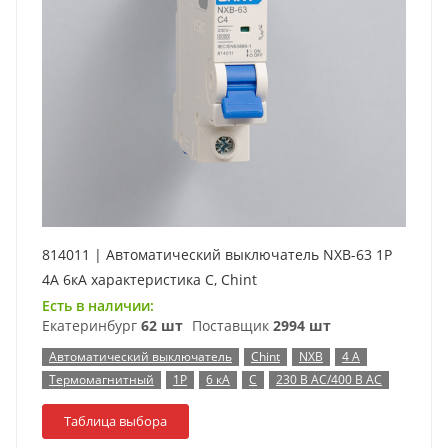
814011 | Автоматический выключатель NXB-63 1P
4А 6кА характеристика C, Chint
Есть в наличии:
Екатеринбург
62 шт
Поставщик
2994 шт
Автоматический выключатель
Chint
NXB
4 А
Термомагнитный
1P
6 кА
C
230 В AC/400 В AC
Таблица выбора