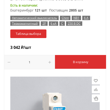
Есть в наличии:
Екатеринбург
121 шт
Поставщик
2805 шт
Автоматический выключатель
Chint
NB1
6 А
Термомагнитный
2P
6 кА
C
250 В DC
Таблица выбора
3 042
₽
/шт
В корзину