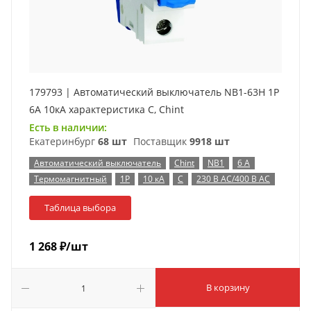
179793 | Автоматический выключатель NB1-63H 1P
6А 10кА характеристика C, Chint
Есть в наличии:
Екатеринбург
68 шт
Поставщик
9918 шт
Автоматический выключатель
Chint
NB1
6 А
Термомагнитный
1P
10 кА
C
230 В AC/400 В AC
Таблица выбора
1 268
₽
/шт
В корзину