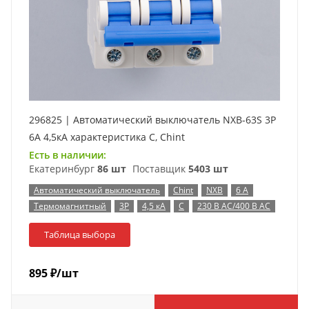
296825 | Автоматический выключатель NXB-63S 3P
6А 4,5кА характеристика C, Chint
Есть в наличии:
Екатеринбург
86 шт
Поставщик
5403 шт
Автоматический выключатель
Chint
NXB
6 А
Термомагнитный
3P
4,5 кА
C
230 В AC/400 В AC
Таблица выбора
895
₽
/шт