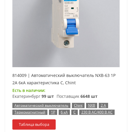
814009 | Автоматический выключатель NXB-63 1P
2А 6кА характеристика C, Chint
Есть в наличии:
Екатеринбург
99 шт
Поставщик
6648 шт
Автоматический выключатель
Chint
NXB
2 А
Термомагнитный
1P
6 кА
C
230 В AC/400 В AC
Таблица выбора