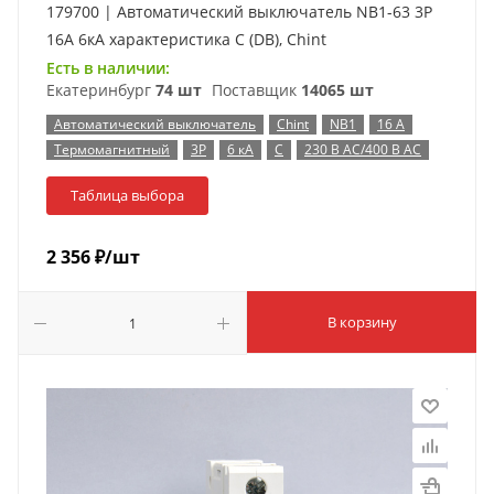
179700 | Автоматический выключатель NB1-63 3P
16А 6кА характеристика C (DB), Chint
Есть в наличии:
Екатеринбург
74 шт
Поставщик
14065 шт
Автоматический выключатель
Chint
NB1
16 А
Термомагнитный
3P
6 кА
C
230 В AC/400 В AC
Таблица выбора
2 356
₽
/шт
В корзину