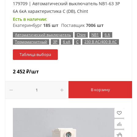
179709 | Автоматический выключатель NB1-63 3P
6А 6кА характеристика C (DB), Chint
Есть в наличии:
Екатеринбург
185 шт
Поставщик
7006 шт
Автоматический выключатель
Chint
NB1
6 А
Термомагнитный
3P
6 кА
C
230 В AC/400 В AC
Таблица выбора
2 452
₽
/шт
В корзину