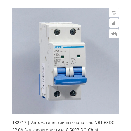
182717 | Автоматический выключатель NB1-63DC
2P 6А 6кА характеристика C 500В DC, Chint