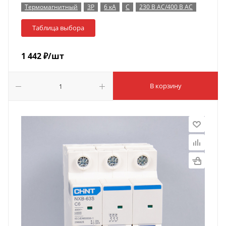
Термомагнитный
3P
6 кА
C
230 В AC/400 В AC
Таблица выбора
1 442
₽
/шт
В корзину