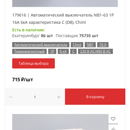
179616 | Автоматический выключатель NB1-63 1P
16А 6кА характеристика C (DB), Chint
Есть в наличии:
Екатеринбург
86 шт
Поставщик
75735 шт
Автоматический выключатель
Chint
NB1
16 А
Термомагнитный
1P
6 кА
C
230 В AC/400 В AC
Таблица выбора
715
₽
/шт
В корзину