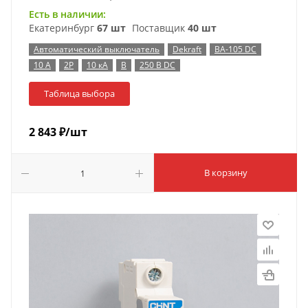
Есть в наличии:
Екатеринбург
67 шт
Поставщик
40 шт
Автоматический выключатель
Dekraft
ВА-105 DC
10 А
2P
10 кА
B
250 В DC
Таблица выбора
2 843
₽
/шт
В корзину