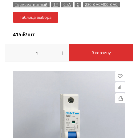
Термомагнитный
1P
6 кА
C
230 В AC/400 В AC
Таблица выбора
415
₽
/шт
В корзину