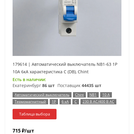
179614 | Автоматический выключатель NB1-63 1P
10А 6кА характеристика C (DB), Chint
Есть в наличии:
Екатеринбург
86 шт
Поставщик
44435 шт
Автоматический выключатель
Chint
NB1
10 А
Термомагнитный
1P
6 кА
C
230 В AC/400 В AC
Таблица выбора
715
₽
/шт