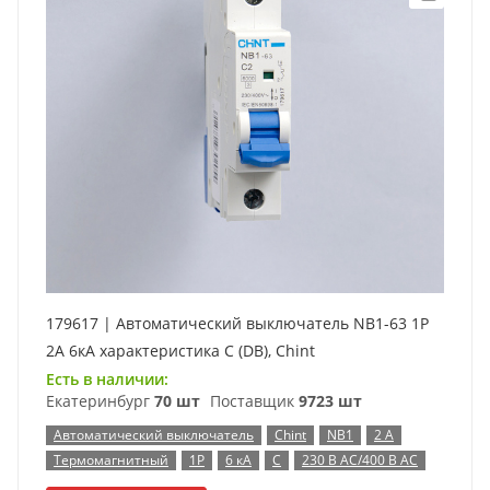
179617 | Автоматический выключатель NB1-63 1P
2А 6кА характеристика C (DB), Chint
Есть в наличии:
Екатеринбург
70 шт
Поставщик
9723 шт
Автоматический выключатель
Chint
NB1
2 А
Термомагнитный
1P
6 кА
C
230 В AC/400 В AC