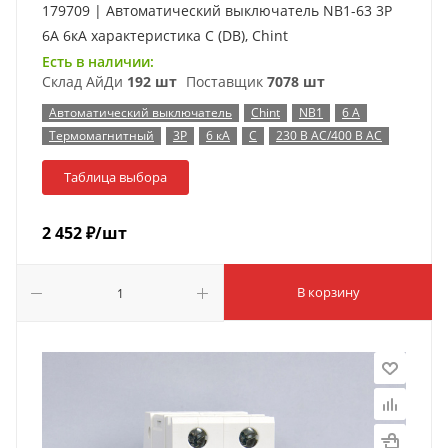
179709 | Автоматический выключатель NB1-63 3P
6А 6кА характеристика C (DB), Chint
Есть в наличии:
Склад АйДи
192 шт
Поставщик
7078 шт
Автоматический выключатель
Chint
NB1
6 А
Термомагнитный
3P
6 кА
C
230 В AC/400 В AC
Таблица выбора
2 452
₽
/шт
В корзину