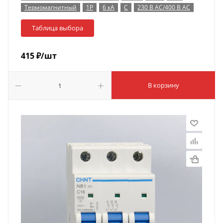
Термомагнитный
1P
6 кА
C
230 В AC/400 В AC
Таблица выбора
415
₽
/шт
В корзину