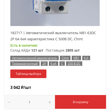
182717 | Автоматический выключатель NB1-63DC
2P 6А 6кА характеристика C 500В DC, Chint
Есть в наличии:
Склад АйДи
121 шт
Поставщик
2805 шт
Автоматический выключатель
Chint
NB1
6 А
Термомагнитный
2P
6 кА
C
250 В DC
Таблица выбора
3 042
₽
/шт
В корзину