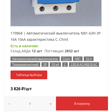
179868 | Автоматический выключатель NB1-63H 3P
16А 10кА характеристика C, Chint
Есть в наличии:
Склад АйДи
12 шт
Поставщик
2832 шт
Автоматический выключатель
Chint
NB1
16 А
Термомагнитный
3P
10 кА
C
230 В AC/400 В AC
Таблица выбора
3 826
₽
/шт
В корзину