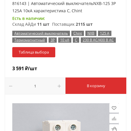
816143 | Автоматический выключательNXB-125 3P
125А 10кА характеристика C, Chint
Есть в наличии:
Склад АйДи
11 шт
Поставщик
2115 шт
Автоматический выключатель
Chint
NXB
125 А
Термомагнитный
3P
10 кА
C
230 В AC/400 В AC
Таблица выбора
3 591
₽
/шт
В корзину