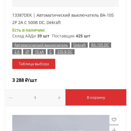
13387DEK | Автоматический выключатель ВА-105
2P 2А C 500В DC, Dekraft
Есть в наличии:
Склад АйДи
39 шт
Поставщик
425 шт
Автоматический выключатель
Dekraft
ВА-105 DC
2 А
2P
10 кА
C
250 В DC
Таблица выбора
3 288
₽
/шт
В корзину