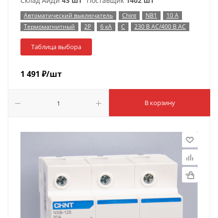
Склад АйДи
43 шт
Поставщик
1402 шт
Автоматический выключатель
Chint
NB1
10 А
Термомагнитный
2P
6 кА
C
230 В AC/400 В AC
Таблица выбора
1 491
₽
/шт
В корзину