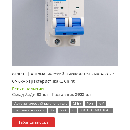
814090 | Автоматический выключатель NXB-63 2P
6А 6кА характеристика C, Chint
Есть в наличии:
Склад АйДи
32 шт
Поставщик
2922 шт
Автоматический выключатель
Chint
NXB
6 А
Термомагнитный
2P
6 кА
C
230 В AC/400 В AC
Таблица выбора