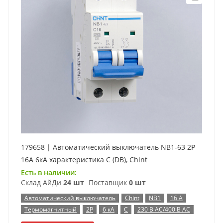
179658 | Автоматический выключатель NB1-63 2P
16А 6кА характеристика C (DB), Chint
Есть в наличии:
Склад АйДи
24 шт
Поставщик
0 шт
Автоматический выключатель
Chint
NB1
16 А
Термомагнитный
2P
6 кА
C
230 В AC/400 В AC