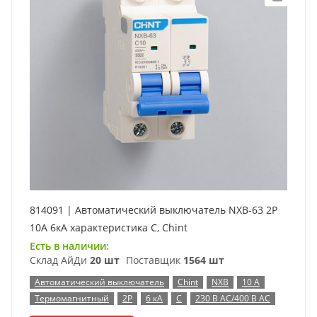
814091 | Автоматический выключатель NXB-63 2P
10А 6кА характеристика C, Chint
Есть в наличии:
Склад АйДи
20 шт
Поставщик
1564 шт
Автоматический выключатель
Chint
NXB
10 А
Термомагнитный
2P
6 кА
C
230 В AC/400 В AC