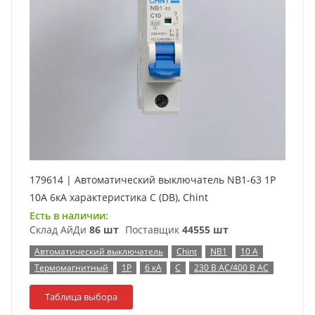
179614 | Автоматический выключатель NB1-63 1P
10А 6кА характеристика C (DB), Chint
Есть в наличии:
Склад АйДи
86 шт
Поставщик
44555 шт
Автоматический выключатель
Chint
NB1
10 А
Термомагнитный
1P
6 кА
C
230 В AC/400 В AC
Таблица выбора