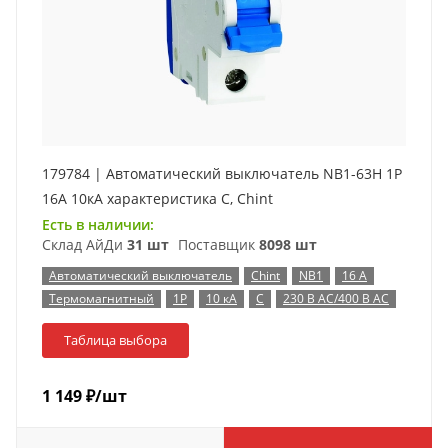
179784 | Автоматический выключатель NB1-63H 1P
16А 10кА характеристика C, Chint
Есть в наличии:
Склад АйДи
31 шт
Поставщик
8098 шт
Автоматический выключатель
Chint
NB1
16 А
Термомагнитный
1P
10 кА
C
230 В AC/400 В AC
Таблица выбора
1 149
₽
/шт