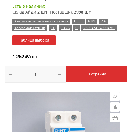
Есть в наличии:
Склад АйДи
2 шт
Поставщик
2998 шт
Автоматический выключатель
Chint
NB1
2 А
Термомагнитный
1P
10 кА
C
230 В AC/400 В AC
Таблица выбора
1 262
₽
/шт
В корзину