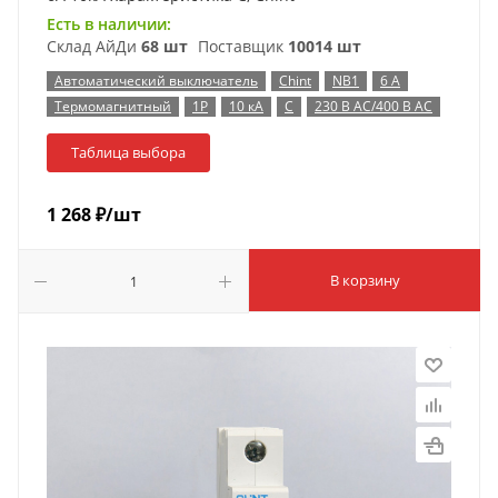
Есть в наличии:
Склад АйДи
68 шт
Поставщик
10014 шт
Автоматический выключатель
Chint
NB1
6 А
Термомагнитный
1P
10 кА
C
230 В AC/400 В AC
Таблица выбора
1 268
₽
/шт
В корзину