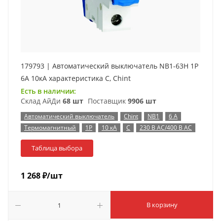
179793 | Автоматический выключатель NB1-63H 1P
6А 10кА характеристика C, Chint
Есть в наличии:
Склад АйДи
68 шт
Поставщик
9906 шт
Автоматический выключатель
Chint
NB1
6 А
Термомагнитный
1P
10 кА
C
230 В AC/400 В AC
Таблица выбора
1 268
₽
/шт
В корзину