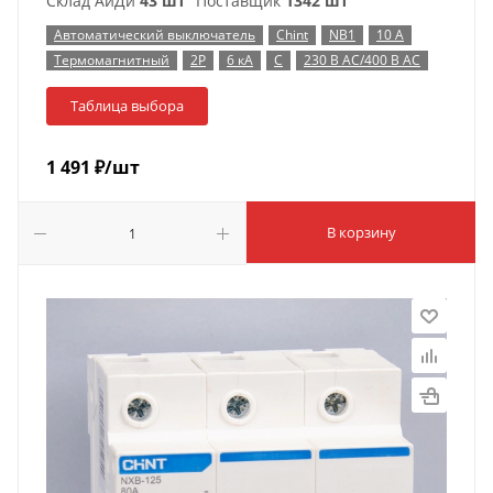
Склад АйДи
43 шт
Поставщик
1342 шт
Автоматический выключатель
Chint
NB1
10 А
Термомагнитный
2P
6 кА
C
230 В AC/400 В AC
Таблица выбора
1 491
₽
/шт
В корзину