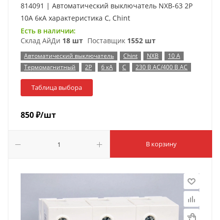
814091 | Автоматический выключатель NXB-63 2P
10А 6кА характеристика C, Chint
Есть в наличии:
Склад АйДи
18 шт
Поставщик
1552 шт
Автоматический выключатель
Chint
NXB
10 А
Термомагнитный
2P
6 кА
C
230 В AC/400 В AC
Таблица выбора
850
₽
/шт
В корзину