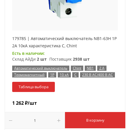
179785 | Автоматический выключатель NB1-63H 1P
2А 10кА характеристика C, Chint
Есть в наличии:
Склад АйДи
2 шт
Поставщик
2938 шт
Автоматический выключатель
Chint
NB1
2 А
Термомагнитный
1P
10 кА
C
230 В AC/400 В AC
Таблица выбора
1 262
₽
/шт
В корзину