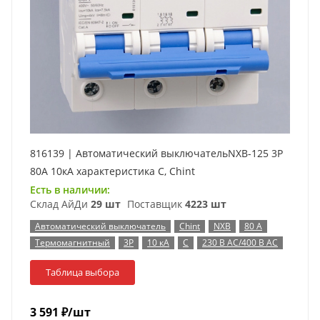
816139 | Автоматический выключательNXB-125 3P
80А 10кА характеристика C, Chint
Есть в наличии:
Склад АйДи
29 шт
Поставщик
4223 шт
Автоматический выключатель
Chint
NXB
80 А
Термомагнитный
3P
10 кА
C
230 В AC/400 В AC
Таблица выбора
3 591
₽
/шт