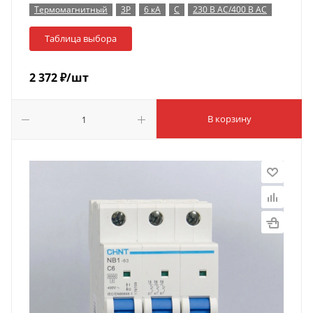
Термомагнитный
3P
6 кА
C
230 В AC/400 В AC
Таблица выбора
2 372
₽
/шт
В корзину