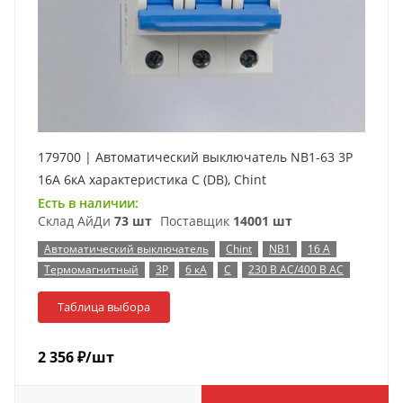
179700 | Автоматический выключатель NB1-63 3P
16А 6кА характеристика C (DB), Chint
Есть в наличии:
Склад АйДи
73 шт
Поставщик
14001 шт
Автоматический выключатель
Chint
NB1
16 А
Термомагнитный
3P
6 кА
C
230 В AC/400 В AC
Таблица выбора
2 356
₽
/шт