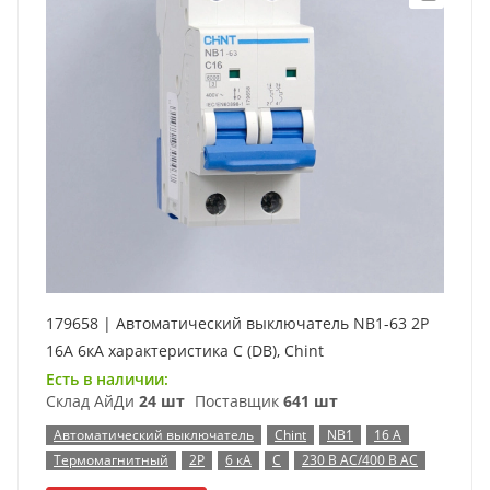
179658 | Автоматический выключатель NB1-63 2P
16А 6кА характеристика C (DB), Chint
Есть в наличии:
Склад АйДи
24 шт
Поставщик
641 шт
Автоматический выключатель
Chint
NB1
16 А
Термомагнитный
2P
6 кА
C
230 В AC/400 В AC