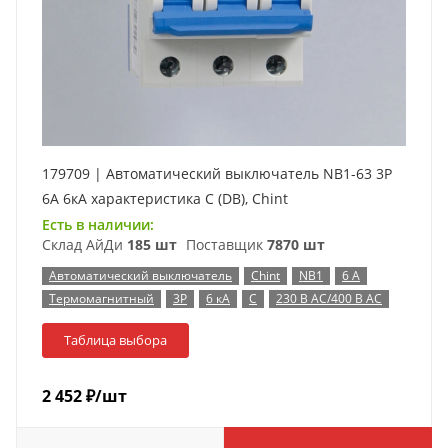
179709 | Автоматический выключатель NB1-63 3P
6А 6кА характеристика C (DB), Chint
Есть в наличии:
Склад АйДи
185 шт
Поставщик
7870 шт
Автоматический выключатель
Chint
NB1
6 А
Термомагнитный
3P
6 кА
C
230 В AC/400 В AC
Таблица выбора
2 452
₽
/шт