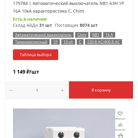
179784 | Автоматический выключатель NB1-63H 1P
16А 10кА характеристика C, Chint
Есть в наличии:
Склад АйДи
31 шт
Поставщик
8074 шт
Автоматический выключатель
Chint
NB1
16 А
Термомагнитный
1P
10 кА
C
230 В AC/400 В AC
Таблица выбора
1 149
₽
/шт
В корзину