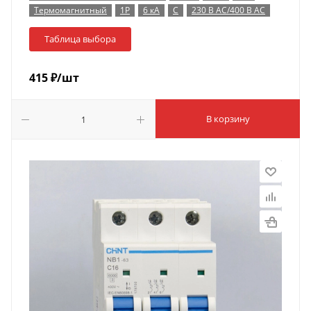
Термомагнитный
1P
6 кА
C
230 В AC/400 В AC
Таблица выбора
415
₽
/шт
В корзину