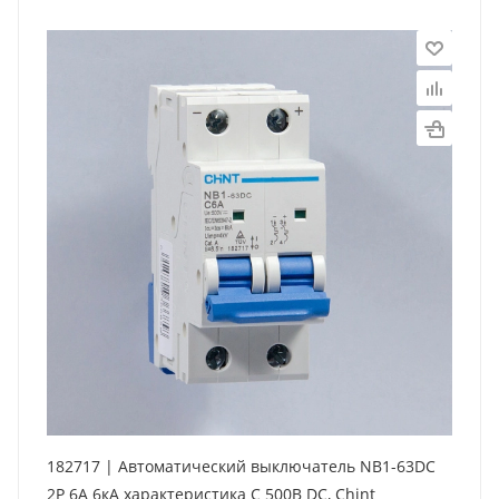
182717 | Автоматический выключатель NB1-63DC
2P 6А 6кА характеристика C 500В DC, Chint