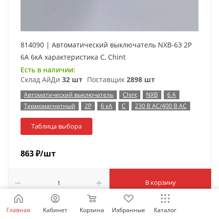
814090 | Автоматический выключатель NXB-63 2P
6А 6кА характеристика C, Chint
Есть в наличии:
Склад АйДи
32 шт
Поставщик
2898 шт
Автоматический выключатель
Chint
NXB
6 А
Термомагнитный
2P
6 кА
C
230 В AC/400 В AC
Таблица выбора
863
₽
/шт
В корзину
Главная
Кабинет
Корзина
Избранные
Каталог