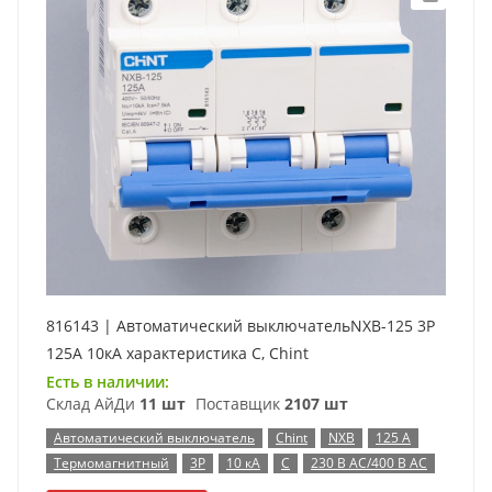
816143 | Автоматический выключательNXB-125 3P
125А 10кА характеристика C, Chint
Есть в наличии:
Склад АйДи
11 шт
Поставщик
2107 шт
Автоматический выключатель
Chint
NXB
125 А
Термомагнитный
3P
10 кА
C
230 В AC/400 В AC