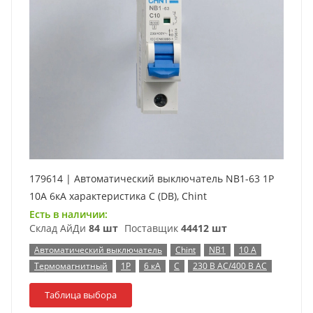
179614 | Автоматический выключатель NB1-63 1P
10А 6кА характеристика C (DB), Chint
Есть в наличии:
Склад АйДи
84 шт
Поставщик
44412 шт
Автоматический выключатель
Chint
NB1
10 А
Термомагнитный
1P
6 кА
C
230 В AC/400 В AC
Таблица выбора