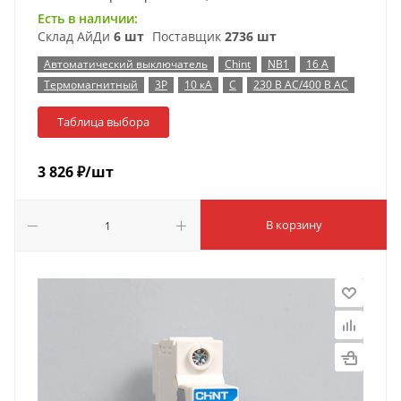
Есть в наличии:
Склад АйДи
6 шт
Поставщик
2736 шт
Автоматический выключатель
Chint
NB1
16 А
Термомагнитный
3P
10 кА
C
230 В AC/400 В AC
Таблица выбора
3 826
₽
/шт
В корзину