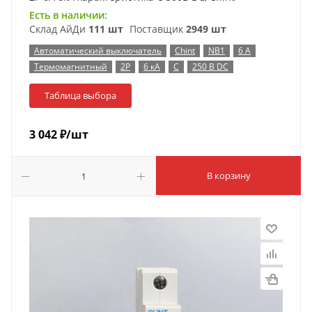
Есть в наличии:
Склад АйДи
111 шт
Поставщик
2949 шт
Автоматический выключатель
Chint
NB1
6 А
Термомагнитный
2P
6 кА
C
250 В DC
Таблица выбора
3 042
₽
/шт
В корзину