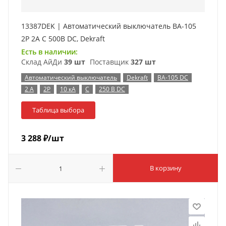
13387DEK | Автоматический выключатель ВА-105
2P 2А C 500В DC, Dekraft
Есть в наличии:
Склад АйДи
39 шт
Поставщик
327 шт
Автоматический выключатель
Dekraft
ВА-105 DC
2 А
2P
10 кА
C
250 В DC
Таблица выбора
3 288
₽
/шт
В корзину