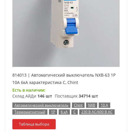
814013 | Автоматический выключатель NXB-63 1P
10А 6кА характеристика C, Chint
Есть в наличии:
Склад АйДи
146 шт
Поставщик
34714 шт
Автоматический выключатель
Chint
NXB
10 А
Термомагнитный
1P
6 кА
C
230 В AC/400 В AC
Таблица выбора