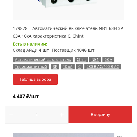
179878 | Автоматический выключатель NB1-63H 3P
63А 10кА характеристика C, Chint
Есть в наличии:
Склад АйДи
4 шт
Поставщик
1046 шт
Автоматический выключатель
Chint
NB1
63 А
Термомагнитный
3P
10 кА
C
230 В AC/400 В AC
Таблица выбора
4 407
₽
/шт
В корзину