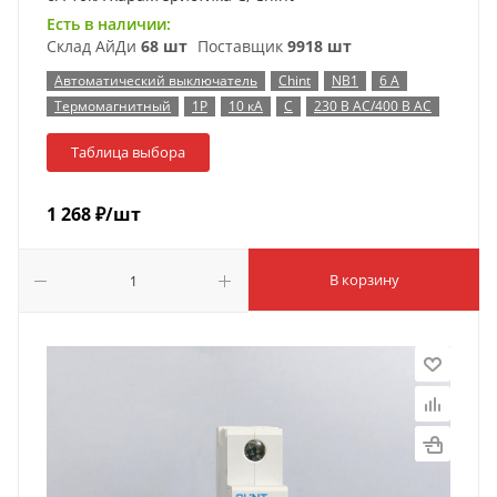
Есть в наличии:
Склад АйДи
68 шт
Поставщик
9918 шт
Автоматический выключатель
Chint
NB1
6 А
Термомагнитный
1P
10 кА
C
230 В AC/400 В AC
Таблица выбора
1 268
₽
/шт
В корзину