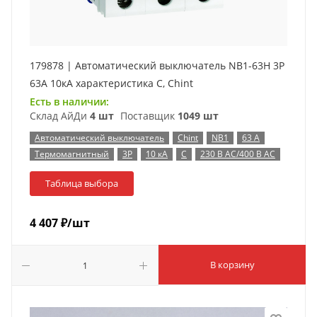
179878 | Автоматический выключатель NB1-63H 3P
63А 10кА характеристика C, Chint
Есть в наличии:
Склад АйДи
4 шт
Поставщик
1049 шт
Автоматический выключатель
Chint
NB1
63 А
Термомагнитный
3P
10 кА
C
230 В AC/400 В AC
Таблица выбора
4 407
₽
/шт
В корзину