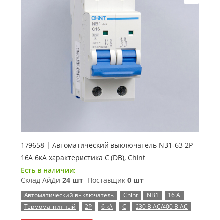
179658 | Автоматический выключатель NB1-63 2P
16А 6кА характеристика C (DB), Chint
Есть в наличии:
Склад АйДи
24 шт
Поставщик
0 шт
Автоматический выключатель
Chint
NB1
16 А
Термомагнитный
2P
6 кА
C
230 В AC/400 В AC