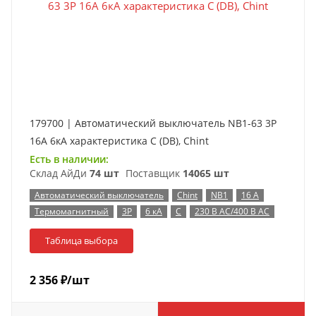
179700 | Автоматический выключатель NB1-63 3P
16А 6кА характеристика C (DB), Chint
Есть в наличии:
Склад АйДи
74 шт
Поставщик
14065 шт
Автоматический выключатель
Chint
NB1
16 А
Термомагнитный
3P
6 кА
C
230 В AC/400 В AC
Таблица выбора
2 356
₽
/шт