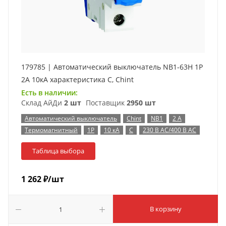
179785 | Автоматический выключатель NB1-63H 1P
2А 10кА характеристика C, Chint
Есть в наличии:
Склад АйДи
2 шт
Поставщик
2950 шт
Автоматический выключатель
Chint
NB1
2 А
Термомагнитный
1P
10 кА
C
230 В AC/400 В AC
Таблица выбора
1 262
₽
/шт
В корзину