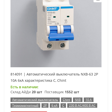
814091 | Автоматический выключатель NXB-63 2P
10А 6кА характеристика C, Chint
Есть в наличии:
Склад АйДи
20 шт
Поставщик
1552 шт
Автоматический выключатель
Chint
NXB
10 А
Термомагнитный
2P
6 кА
C
230 В AC/400 В AC