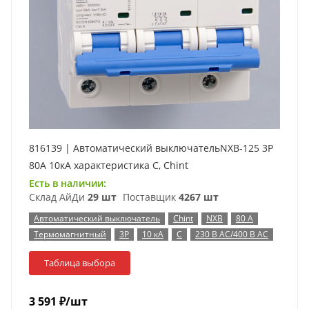
816139 | Автоматический выключательNXB-125 3P
80А 10кА характеристика C, Chint
Есть в наличии:
Склад АйДи
29 шт
Поставщик
4267 шт
Автоматический выключатель
Chint
NXB
80 А
Термомагнитный
3P
10 кА
C
230 В AC/400 В AC
Таблица выбора
3 591
₽
/шт