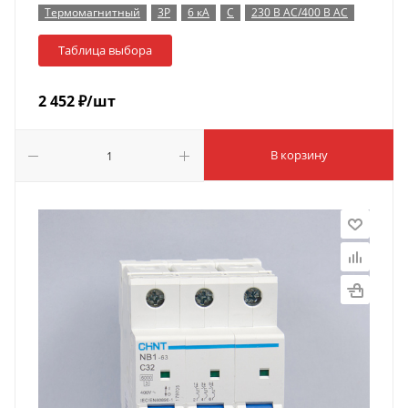
Термомагнитный
3P
6 кА
C
230 В AC/400 В AC
Таблица выбора
2 452
₽
/шт
В корзину