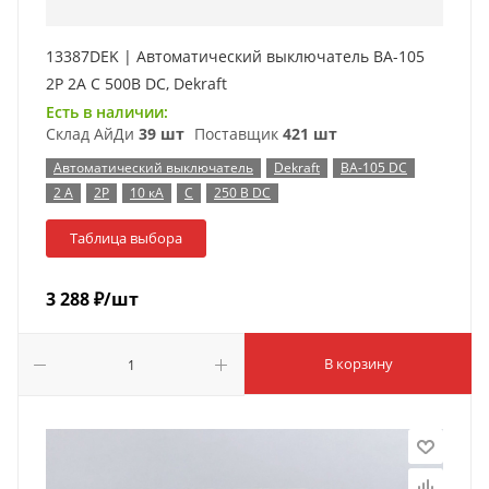
13387DEK | Автоматический выключатель ВА-105
2P 2А C 500В DC, Dekraft
Есть в наличии:
Склад АйДи
39 шт
Поставщик
421 шт
Автоматический выключатель
Dekraft
ВА-105 DC
2 А
2P
10 кА
C
250 В DC
Таблица выбора
3 288
₽
/шт
В корзину