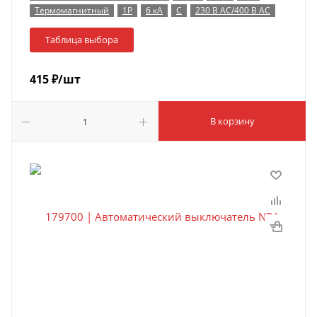
Термомагнитный
1P
6 кА
C
230 В AC/400 В AC
Таблица выбора
415
₽
/шт
В корзину