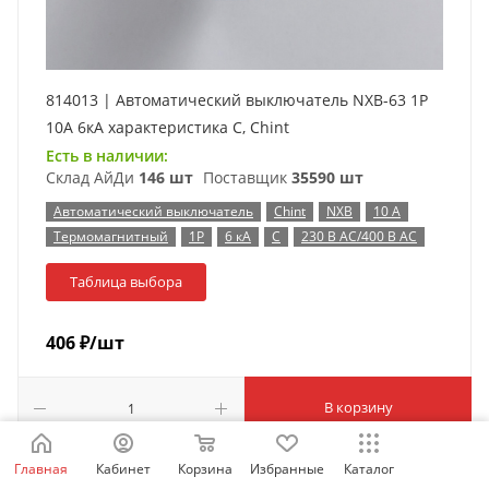
814013 | Автоматический выключатель NXB-63 1P
10А 6кА характеристика C, Chint
Есть в наличии:
Склад АйДи
146 шт
Поставщик
35590 шт
Автоматический выключатель
Chint
NXB
10 А
Термомагнитный
1P
6 кА
C
230 В AC/400 В AC
Таблица выбора
406
₽
/шт
В корзину
Главная
Кабинет
Корзина
Избранные
Каталог