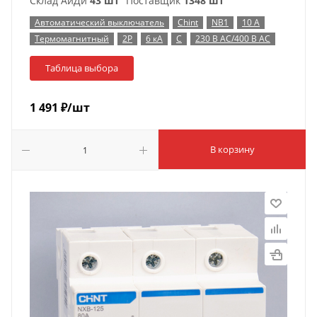
Склад АйДи
43 шт
Поставщик
1348 шт
Автоматический выключатель
Chint
NB1
10 А
Термомагнитный
2P
6 кА
C
230 В AC/400 В AC
Таблица выбора
1 491
₽
/шт
В корзину