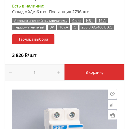
Есть в наличии:
Склад АйДи
6 шт
Поставщик
2736 шт
Автоматический выключатель
Chint
NB1
16 А
Термомагнитный
3P
10 кА
C
230 В AC/400 В AC
Таблица выбора
3 826
₽
/шт
В корзину