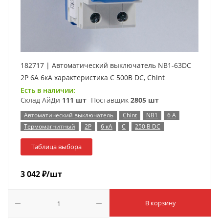
182717 | Автоматический выключатель NB1-63DC
2P 6А 6кА характеристика C 500В DC, Chint
Есть в наличии:
Склад АйДи
111 шт
Поставщик
2805 шт
Автоматический выключатель
Chint
NB1
6 А
Термомагнитный
2P
6 кА
C
250 В DC
Таблица выбора
3 042
₽
/шт
В корзину