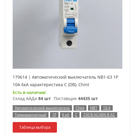
179614 | Автоматический выключатель NB1-63 1P
10А 6кА характеристика C (DB), Chint
Есть в наличии:
Склад АйДи
84 шт
Поставщик
44435 шт
Автоматический выключатель
Chint
NB1
10 А
Термомагнитный
1P
6 кА
C
230 В AC/400 В AC
Таблица выбора