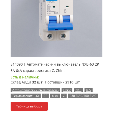
814090 | Автоматический выключатель NXB-63 2P
6А 6кА характеристика C, Chint
Есть в наличии:
Склад АйДи
32 шт
Поставщик
2910 шт
Автоматический выключатель
Chint
NXB
6 А
Термомагнитный
2P
6 кА
C
230 В AC/400 В AC
Таблица выбора