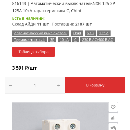
816143 | Автоматический выключательNXB-125 3P
125А 10кА характеристика C, Chint
Есть в наличии:
Склад АйДи
11 шт
Поставщик
2107 шт
Автоматический выключатель
Chint
NXB
125 А
Термомагнитный
3P
10 кА
C
230 В AC/400 В AC
Таблица выбора
3 591
₽
/шт
В корзину