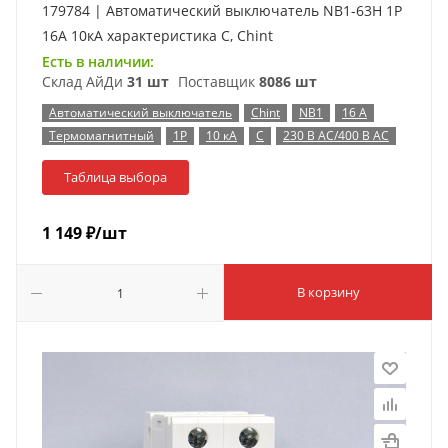
179784 | Автоматический выключатель NB1-63H 1P
16А 10кА характеристика C, Chint
Есть в наличии:
Склад АйДи
31 шт
Поставщик
8086 шт
Автоматический выключатель
Chint
NB1
16 А
Термомагнитный
1P
10 кА
C
230 В AC/400 В AC
Таблица выбора
1 149
₽
/шт
В корзину