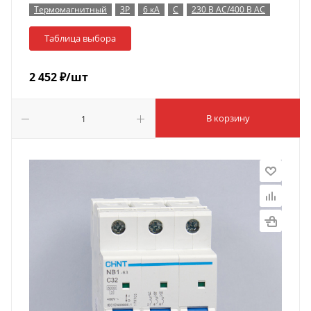
Термомагнитный
3P
6 кА
C
230 В AC/400 В AC
Таблица выбора
2 452
₽
/шт
В корзину