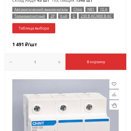
Склад АйДи
43 шт
Поставщик
1348 шт
Автоматический выключатель
Chint
NB1
10 А
Термомагнитный
2P
6 кА
C
230 В AC/400 В AC
Таблица выбора
1 491
₽
/шт
В корзину