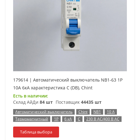
179614 | Автоматический выключатель NB1-63 1P
10А 6кА характеристика C (DB), Chint
Есть в наличии:
Склад АйДи
84 шт
Поставщик
44435 шт
Автоматический выключатель
Chint
NB1
10 А
Термомагнитный
1P
6 кА
C
230 В AC/400 В AC
Таблица выбора