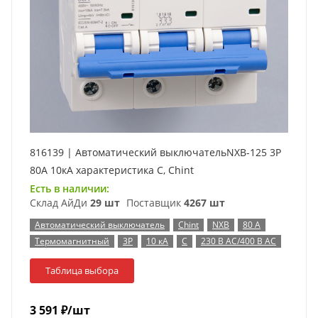
816139 | Автоматический выключательNXB-125 3P
80А 10кА характеристика C, Chint
Есть в наличии:
Склад АйДи
29 шт
Поставщик
4267 шт
Автоматический выключатель
Chint
NXB
80 А
Термомагнитный
3P
10 кА
C
230 В AC/400 В AC
Таблица выбора
3 591
₽
/шт