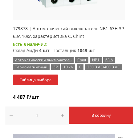
179878 | Автоматический выключатель NB1-63H 3P
63А 10кА характеристика C, Chint
Есть в наличии:
Склад АйДи
4 шт
Поставщик
1049 шт
Автоматический выключатель
Chint
NB1
63 А
Термомагнитный
3P
10 кА
C
230 В AC/400 В AC
Таблица выбора
4 407
₽
/шт
В корзину