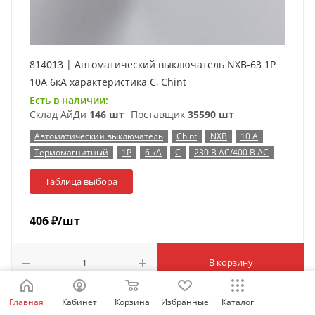
814013 | Автоматический выключатель NXB-63 1P
10А 6кА характеристика C, Chint
Есть в наличии:
Склад АйДи
146 шт
Поставщик
35590 шт
Автоматический выключатель
Chint
NXB
10 А
Термомагнитный
1P
6 кА
C
230 В AC/400 В AC
Таблица выбора
406
₽
/шт
В корзину
Главная
Кабинет
Корзина
Избранные
Каталог