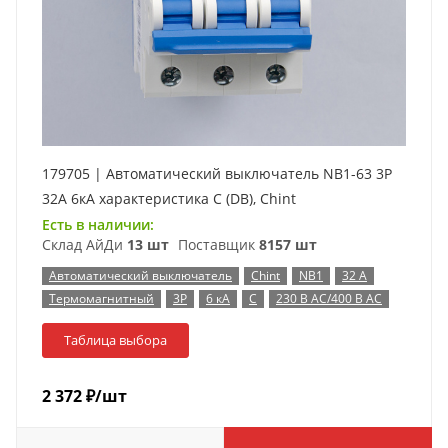
179705 | Автоматический выключатель NB1-63 3P
32А 6кА характеристика C (DB), Chint
Есть в наличии:
Склад АйДи
13 шт
Поставщик
8157 шт
Автоматический выключатель
Chint
NB1
32 А
Термомагнитный
3P
6 кА
C
230 В AC/400 В AC
Таблица выбора
2 372
₽
/шт