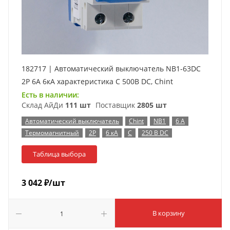
182717 | Автоматический выключатель NB1-63DC
2P 6А 6кА характеристика C 500В DC, Chint
Есть в наличии:
Склад АйДи
111 шт
Поставщик
2805 шт
Автоматический выключатель
Chint
NB1
6 А
Термомагнитный
2P
6 кА
C
250 В DC
Таблица выбора
3 042
₽
/шт
В корзину