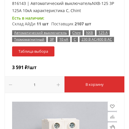
816143 | Автоматический выключательNXB-125 3P
125А 10кА характеристика C, Chint
Есть в наличии:
Склад АйДи
11 шт
Поставщик
2107 шт
Автоматический выключатель
Chint
NXB
125 А
Термомагнитный
3P
10 кА
C
230 В AC/400 В AC
Таблица выбора
3 591
₽
/шт
В корзину