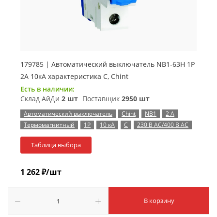
179785 | Автоматический выключатель NB1-63H 1P
2А 10кА характеристика C, Chint
Есть в наличии:
Склад АйДи
2 шт
Поставщик
2950 шт
Автоматический выключатель
Chint
NB1
2 А
Термомагнитный
1P
10 кА
C
230 В AC/400 В AC
Таблица выбора
1 262
₽
/шт
В корзину