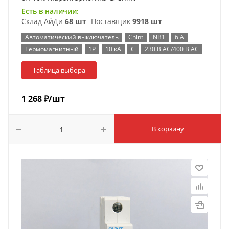
Есть в наличии:
Склад АйДи
68 шт
Поставщик
9918 шт
Автоматический выключатель
Chint
NB1
6 А
Термомагнитный
1P
10 кА
C
230 В AC/400 В AC
Таблица выбора
1 268
₽
/шт
В корзину