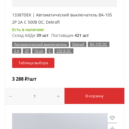
13387DEK | Автоматический выключатель ВА-105
2P 2А C 500В DC, Dekraft
Есть в наличии:
Склад АйДи
39 шт
Поставщик
421 шт
Автоматический выключатель
Dekraft
ВА-105 DC
2 А
2P
10 кА
C
250 В DC
Таблица выбора
3 288
₽
/шт
В корзину