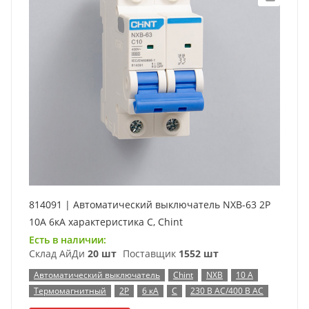
814091 | Автоматический выключатель NXB-63 2P
10А 6кА характеристика C, Chint
Есть в наличии:
Склад АйДи
20 шт
Поставщик
1552 шт
Автоматический выключатель
Chint
NXB
10 А
Термомагнитный
2P
6 кА
C
230 В AC/400 В AC