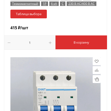
Термомагнитный
1P
6 кА
C
230 В AC/400 В AC
Таблица выбора
415
₽
/шт
В корзину