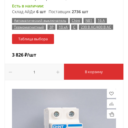
Есть в наличии:
Склад АйДи
6 шт
Поставщик
2736 шт
Автоматический выключатель
Chint
NB1
16 А
Термомагнитный
3P
10 кА
C
230 В AC/400 В AC
Таблица выбора
3 826
₽
/шт
В корзину