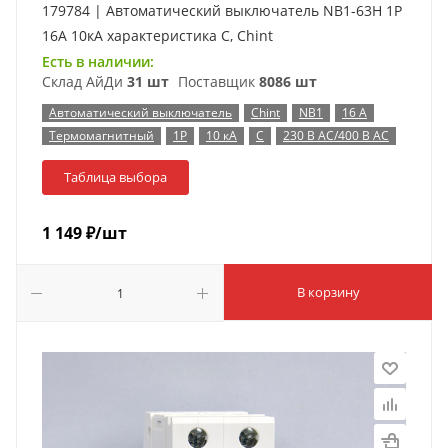
179784 | Автоматический выключатель NB1-63H 1P
16А 10кА характеристика C, Chint
Есть в наличии:
Склад АйДи
31 шт
Поставщик
8086 шт
Автоматический выключатель
Chint
NB1
16 А
Термомагнитный
1P
10 кА
C
230 В AC/400 В AC
Таблица выбора
1 149
₽
/шт
В корзину