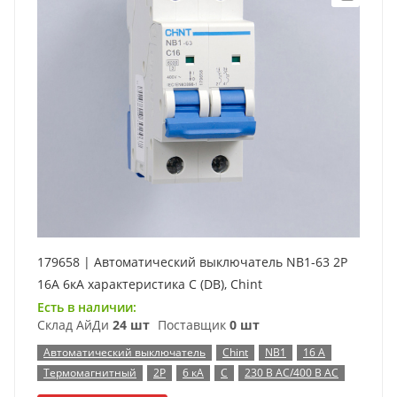
179658 | Автоматический выключатель NB1-63 2P
16А 6кА характеристика C (DB), Chint
Есть в наличии:
Склад АйДи
24 шт
Поставщик
0 шт
Автоматический выключатель
Chint
NB1
16 А
Термомагнитный
2P
6 кА
C
230 В AC/400 В AC