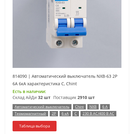
814090 | Автоматический выключатель NXB-63 2P
6А 6кА характеристика C, Chint
Есть в наличии:
Склад АйДи
32 шт
Поставщик
2910 шт
Автоматический выключатель
Chint
NXB
6 А
Термомагнитный
2P
6 кА
C
230 В AC/400 В AC
Таблица выбора