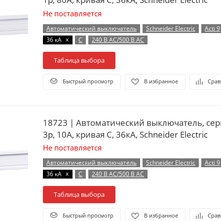
Не поставляется
Автоматический выключатель
Schneider Electric
Acti 9
x
36 кА
C
240 В AC/500 В AC
Таблица выбора
Быстрый просмотр
В избранное
Срав
18723 | Автоматический выключатель, сер
3p, 10А, кривая C, 36кА, Schneider Electric
Не поставляется
Автоматический выключатель
Schneider Electric
Acti 9
x
36 кА
C
240 В AC/500 В AC
Таблица выбора
Быстрый просмотр
В избранное
Срав