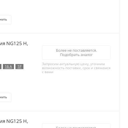
нить
ия NG125 H,
Более не поставляется.
Подобрать аналог
Запросим актуальную цену, уточним
16 А
1P
возможность поставки, срок и свяжемся
с вами
нить
ия NG125 H,