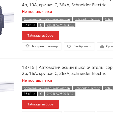
4p, 10А, кривая C, 36кА, Schneider Electric
Не поставляется
Автоматический выключатель
Schneider Electric
Acti 9
x
36 кА
C
240 В AC/500 В AC
Таблица выбора
Быстрый просмотр
В избранное
Срав
18715 | Автоматический выключатель, сер
2p, 16А, кривая C, 36кА, Schneider Electric
Не поставляется
Автоматический выключатель
Schneider Electric
Acti 9
x
36 кА
C
240 В AC/500 В AC
Таблица выбора