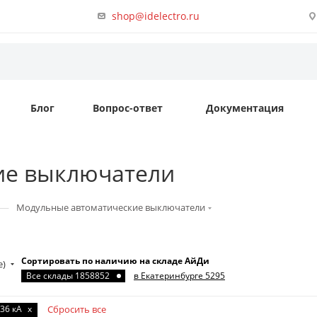
shop@idelectro.ru
Блог
Вопрос-ответ
Документация
ие выключатели
—
Модульные автоматические выключатели
Сортировать по наличию на складе АйДи
е)
Все склады 1858852
в Екатеринбурге 5295
36 кА
x
Сбросить все