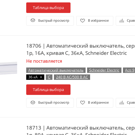
Таблица выбора
Быстрый просмотр
В избранное
Срав
18706 | Автоматический выключатель, сер
1p, 16А, кривая C, 36кА, Schneider Electric
Не поставляется
Автоматический выключатель
Schneider Electric
Acti 9
x
36 кА
C
240 В AC/500 В AC
Таблица выбора
Быстрый просмотр
В избранное
Срав
18713 | Автоматический выключатель, сер
1p, 80А, кривая C, 36кА, Schneider Electric