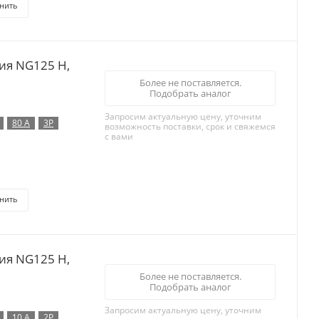
нить
ия NG125 H,
Более не поставляется.
Подобрать аналог
Запросим актуальную цену, уточним
80 А
3P
возможность поставки, срок и свяжемся
с вами
нить
ия NG125 H,
Более не поставляется.
Подобрать аналог
Запросим актуальную цену, уточним
10 А
2P