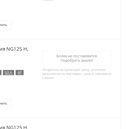
нить
ия NG125 H,
Более не поставляется.
Подобрать аналог
Запросим актуальную цену, уточним
63 А
4P
возможность поставки, срок и свяжемся
с вами
нить
ия NG125 H,