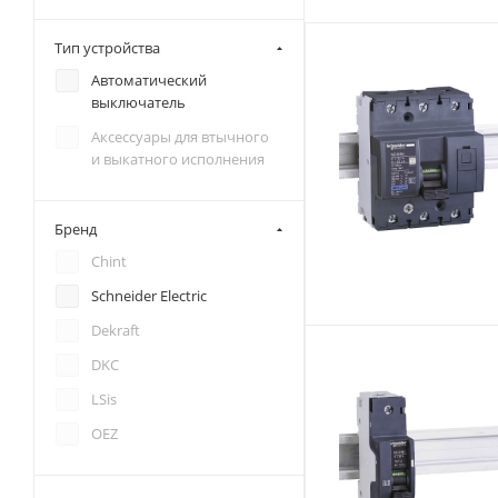
Тип устройства
Автоматический
выключатель
Аксессуары для втычного
и выкатного исполнения
Бренд
Chint
Schneider Electric
Dekraft
DKC
LSis
OEZ