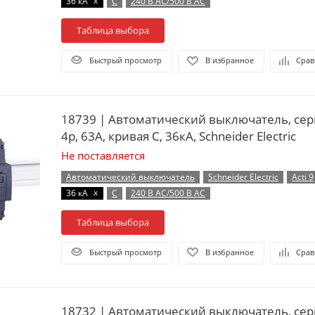
x
36 кА
C
240 В AC/500 В AC
Таблица выбора
Быстрый просмотр
В избранное
Срав
18739 | Автоматический выключатель, сер
4p, 63А, кривая C, 36кА, Schneider Electric
Не поставляется
Автоматический выключатель
Schneider Electric
Acti 9
x
36 кА
C
240 В AC/500 В AC
Таблица выбора
Быстрый просмотр
В избранное
Срав
18732 | Автоматический выключатель, сер