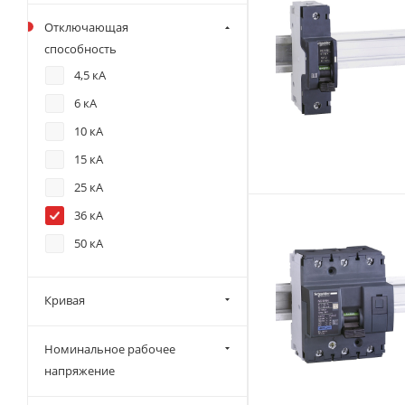
15 А
Отключающая
16 А
способность
20 А
4,5 кА
25 А
6 кА
30 А
10 кА
32 А
15 кА
40 А
25 кА
50 А
36 кА
63 А
50 кА
80 А
100 А
Кривая
125 А
Номинальное рабочее
напряжение