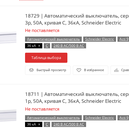
18729 | Автоматический выключатель, сер
3p, 50А, кривая C, 36кА, Schneider Electric
Не поставляется
Автоматический выключатель
Schneider Electric
Acti 9
x
36 кА
C
240 В AC/500 В AC
Таблица выбора
Быстрый просмотр
В избранное
Срав
18711 | Автоматический выключатель, сер
1p, 50А, кривая C, 36кА, Schneider Electric
Не поставляется
Автоматический выключатель
Schneider Electric
Acti 9
x
36 кА
C
240 В AC/500 В AC