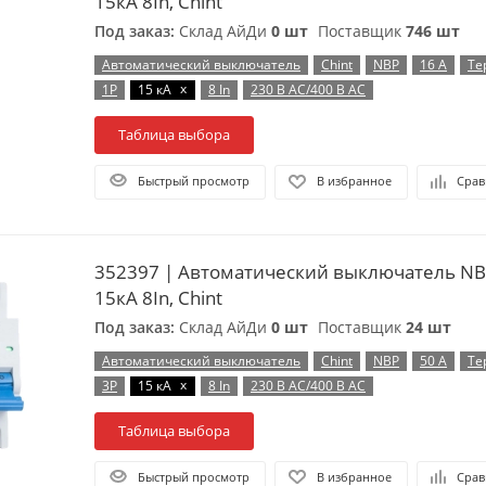
15кА 8In, Chint
Под заказ:
Склад АйДи
0 шт
Поставщик
746 шт
Автоматический выключатель
Chint
NBP
16 А
Те
x
1P
15 кА
8 In
230 В AC/400 В AC
Таблица выбора
Быстрый просмотр
В избранное
Срав
352397 | Автоматический выключатель NB
15кА 8In, Chint
Под заказ:
Склад АйДи
0 шт
Поставщик
24 шт
Автоматический выключатель
Chint
NBP
50 А
Те
x
3P
15 кА
8 In
230 В AC/400 В AC
Таблица выбора
Быстрый просмотр
В избранное
Срав