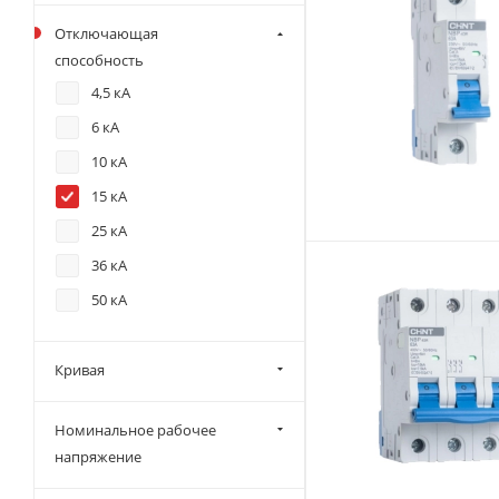
15 А
Отключающая
16 А
способность
20 А
4,5 кА
25 А
6 кА
30 А
10 кА
32 А
15 кА
40 А
25 кА
50 А
36 кА
63 А
50 кА
80 А
100 А
Кривая
125 А
Номинальное рабочее
напряжение