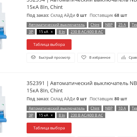
15кА 8In, Chint
Под заказ:
Склад АйДи
0 шт
Поставщик
68 шт
Автоматический выключатель
Chint
NBP
25 А
Те
x
3P
15 кА
8 In
230 В AC/400 В AC
Таблица выбора
Быстрый просмотр
В избранное
Срав
352391 | Автоматический выключатель NB
15кА 8In, Chint
Под заказ:
Склад АйДи
0 шт
Поставщик
80 шт
Автоматический выключатель
Chint
NBP
10 А
Те
x
3P
15 кА
8 In
230 В AC/400 В AC
Таблица выбора