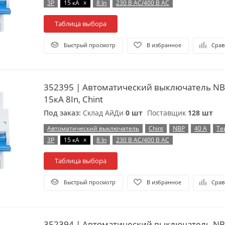
x
3P
15 кА
8 In
230 В AC/400 В AC
Таблица выбора
Быстрый просмотр
В избранное
Срав
352395 | Автоматический выключатель NB
15кА 8In, Chint
Под заказ:
Склад АйДи
0 шт
Поставщик
128 шт
Автоматический выключатель
Chint
NBP
40 А
Те
x
3P
15 кА
8 In
230 В AC/400 В AC
Таблица выбора
Быстрый просмотр
В избранное
Срав
352394 | Автоматический выключатель NB