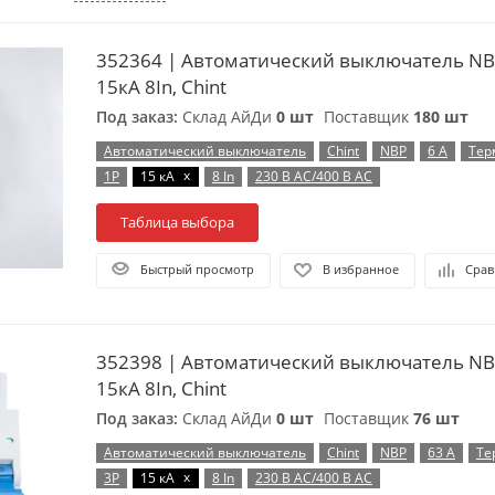
352364 | Автоматический выключатель NB
15кА 8In, Chint
Под заказ:
Склад АйДи
0 шт
Поставщик
180 шт
Автоматический выключатель
Chint
NBP
6 А
Тер
x
1P
15 кА
8 In
230 В AC/400 В AC
Таблица выбора
Быстрый просмотр
В избранное
Срав
352398 | Автоматический выключатель NB
15кА 8In, Chint
Под заказ:
Склад АйДи
0 шт
Поставщик
76 шт
Автоматический выключатель
Chint
NBP
63 А
Те
x
3P
15 кА
8 In
230 В AC/400 В AC