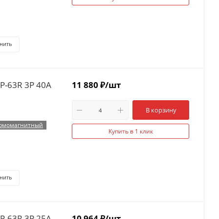
нить
P-63R 3P 40А
11 880
₽
/шт
В корзину
рмомагнитный
Купить в 1 клик
нить
P-63R 3P 25А
10 964
₽
/шт