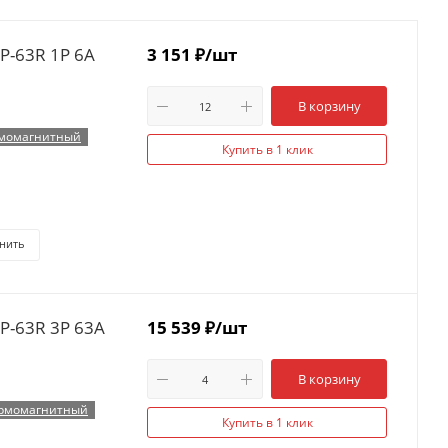
P-63R 1P 6А
3 151
₽
/шт
В корзину
момагнитный
Купить в 1 клик
нить
P-63R 3P 63А
15 539
₽
/шт
В корзину
рмомагнитный
Купить в 1 клик