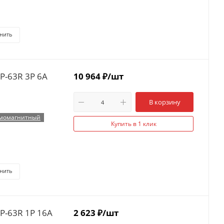
нить
P-63R 3P 6А
10 964
₽
/шт
В корзину
момагнитный
Купить в 1 клик
нить
P-63R 1P 16А
2 623
₽
/шт