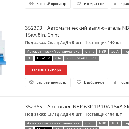
Быстрый просмотр
В избранное
Срав
352393 | Автоматический выключатель NB
15кА 8In, Chint
Под заказ:
Склад АйДи
0 шт
Поставщик
140 шт
Автоматический выключатель
Chint
NBP
20 А
Те
x
3P
15 кА
8 In
230 В AC/400 В AC
Таблица выбора
Быстрый просмотр
В избранное
Срав
352365 | Авт. выкл. NBP-63R 1P 10А 15кА 8In
Под заказ:
Склад АйДи
0 шт
Поставщик
184 шт
Автоматический выключатель
Chint
NBP
10 А
Те