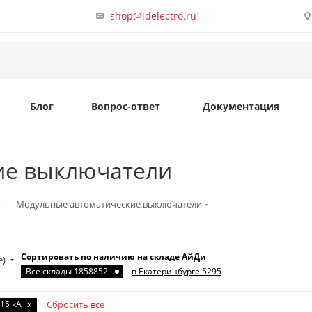
shop@idelectro.ru
Блог
Вопрос-ответ
Документация
ие выключатели
—
Модульные автоматические выключатели
Сортировать по наличию на складе АйДи
е)
Все склады 1858852
в Екатеринбурге 5295
15 кА
x
Сбросить все