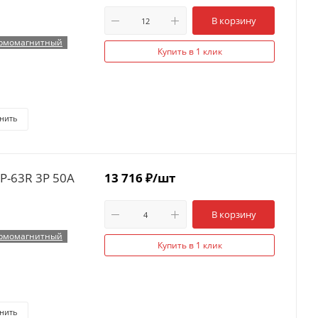
В корзину
рмомагнитный
Купить в 1 клик
нить
P-63R 3P 50А
13 716
₽
/шт
В корзину
рмомагнитный
Купить в 1 клик
нить