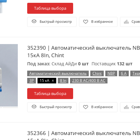
Таблица выбора
Быстрый просмотр
В избранное
Срав
352390 | Автоматический выключатель NB
15кА 8In, Chint
Под заказ:
Склад АйДи
0 шт
Поставщик
132 шт
Автоматический выключатель
Chint
NBP
6 А
Тер
x
3P
15 кА
8 In
230 В AC/400 В AC
Таблица выбора
Быстрый просмотр
В избранное
Срав
352366 | Автоматический выключатель NB