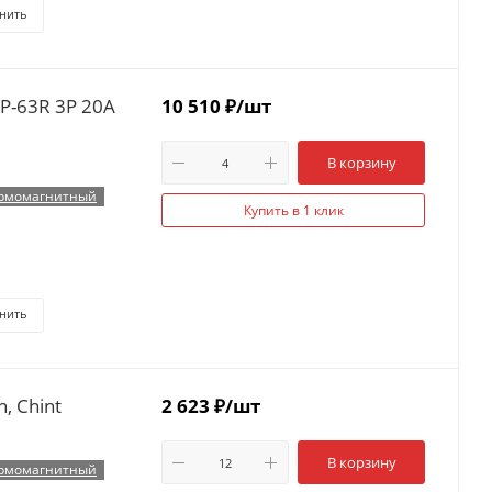
нить
P-63R 3P 20А
10 510
₽
/шт
В корзину
рмомагнитный
Купить в 1 клик
нить
, Chint
2 623
₽
/шт
В корзину
рмомагнитный