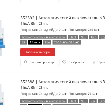
352392 | Автоматический выключатель NB
15кА 8In, Chint
Под заказ:
Склад АйДи
0 шт
Поставщик
246 шт
Автоматический выключатель
Chint
NBP
16 А
Те
x
3P
15 кА
8 In
230 В AC/400 В AC
Таблица выбора
Быстрый просмотр
В избранное
Срав
352388 | Автоматический выключатель NB
15кА 8In, Chint
Под заказ:
Склад АйДи
0 шт
Поставщик
76 шт
Автоматический выключатель
Chint
NBP
2 А
Тер