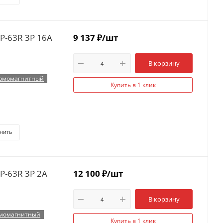
P-63R 3P 16А
9 137
₽
/шт
В корзину
рмомагнитный
Купить в 1 клик
нить
P-63R 3P 2А
12 100
₽
/шт
В корзину
момагнитный
Купить в 1 клик