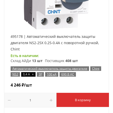
495178 | Автоматический выключатель защиты
двигателя NS2-25X 0.25-0.4А с поворотной ручкой,
Chint
Есть в наличии:
Склад АйДи
13 шт
Поставщик
408 шт
Автоматический выключатель защиты двигателя
Chint
x
NS2
0,4 А
3P
100 кА
690 В AC
4 246
₽
/шт
В корзину