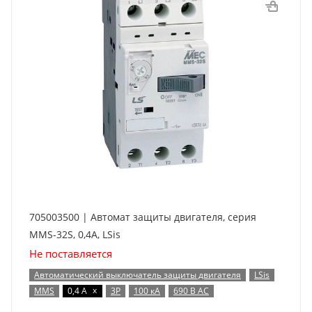
705003500 | Автомат защиты двигателя, серия
MMS-32S, 0,4A, LSis
Не поставляется
Автоматический выключатель защиты двигателя
LSis
x
MMS
0,4 А
3P
100 кА
690 В AC