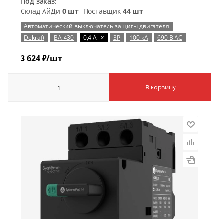
Под заказ:
Склад АйДи
0 шт
Поставщик
44 шт
Автоматический выключатель защиты двигателя
x
Dekraft
ВА-430
0,4 А
3P
100 кА
690 В AC
3 624
₽
/шт
В корзину