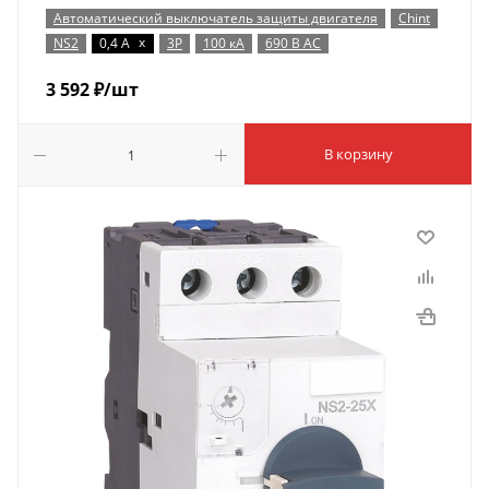
Автоматический выключатель защиты двигателя
Chint
x
NS2
0,4 А
3P
100 кА
690 В AC
3 592
₽
/шт
В корзину