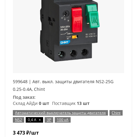
599648 | Авт. выкл. защиты двигателя NS2-25G
0.25-0.4А, Chint
Под заказ:
Склад АйДи
0 шт
Поставщик
13 шт
Автоматический выключатель защиты двигателя
Chint
x
NS2
0,4 А
3P
100 кА
3 473
₽
/шт