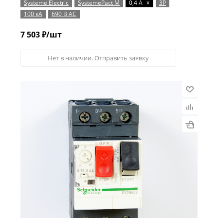
x
Systeme Electric
SystemePact M
0,4 А
3P
100 кА
690 В AC
7 503
₽
/шт
Нет в наличии. Отправить заявку