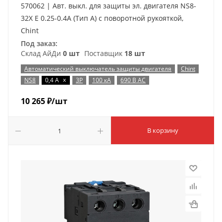
570062 | Авт. выкл. для защиты эл. двигателя NS8-
32X E 0.25-0.4A (Тип A) с поворотной рукояткой,
Chint
Под заказ:
Склад АйДи
0 шт
Поставщик
18 шт
Автоматический выключатель защиты двигателя
Chint
x
NS8
0,4 А
3P
100 кА
690 В AC
10 265
₽
/шт
В корзину