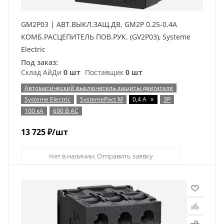
GM2P03 | АВТ.ВЫКЛ.ЗАЩ.ДВ. GM2P 0.25-0.4A
КОМБ.РАСЦЕПИТЕЛЬ ПОВ.РУК. (GV2P03), Systeme
Electric
Под заказ:
Склад АйДи
0 шт
Поставщик
0 шт
Автоматический выключатель защиты двигателя
x
Systeme Electric
SystemePact M
0,4 А
3P
100 кА
690 В AC
13 725
₽
/шт
Нет в наличии. Отправить заявку