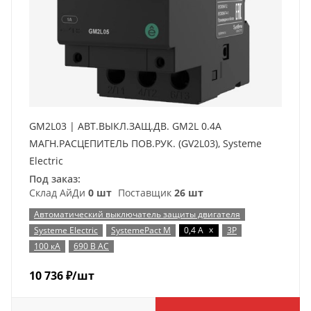
GM2L03 | АВТ.ВЫКЛ.ЗАЩ.ДВ. GM2L 0.4A
МАГН.РАСЦЕПИТЕЛЬ ПОВ.РУК. (GV2L03), Systeme
Electric
Под заказ:
Склад АйДи
0 шт
Поставщик
26 шт
Автоматический выключатель защиты двигателя
x
Systeme Electric
SystemePact M
0,4 А
3P
100 кА
690 В AC
10 736
₽
/шт