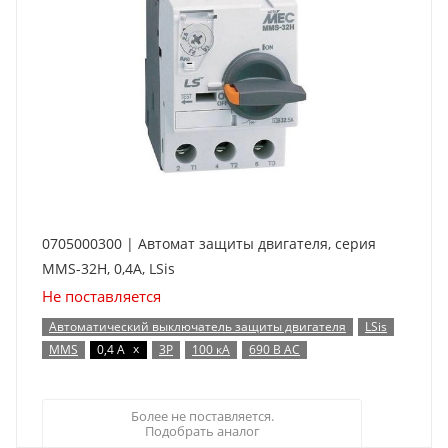
0705000300 | Автомат защиты двигателя, серия
MMS-32H, 0,4A, LSis
Не поставляется
Автоматический выключатель защиты двигателя
LSis
x
MMS
0,4 А
3P
100 кА
690 В AC
Более не поставляется.
Подобрать аналог