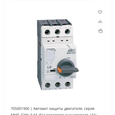
705001900 | Автомат защиты двигателя, серия
MMS-32HI, 0,4A, без теплового расцепителя, LSis