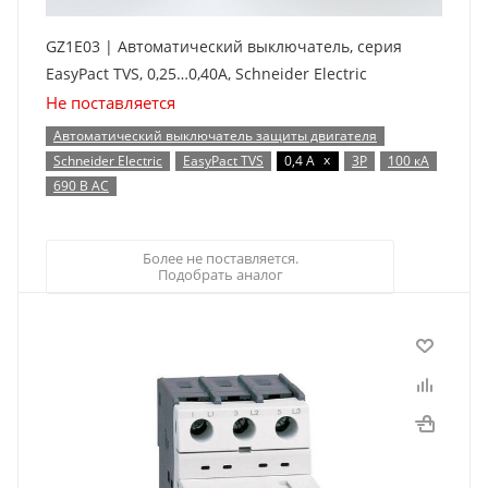
GZ1E03 | Автоматический выключатель, серия
EasyPact TVS, 0,25…0,40А, Schneider Electric
Не поставляется
Автоматический выключатель защиты двигателя
x
Schneider Electric
EasyPact TVS
0,4 А
3P
100 кА
690 В AC
Более не поставляется.
Подобрать аналог