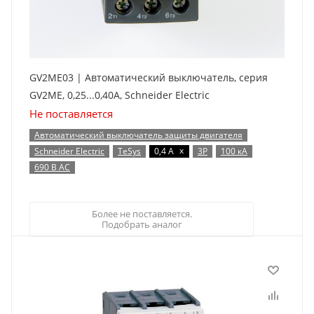
GV2ME03 | Автоматический выключатель, серия
GV2ME, 0,25...0,40А, Schneider Electric
Не поставляется
Автоматический выключатель защиты двигателя
x
Schneider Electric
TeSys
0,4 А
3P
100 кА
690 В AC
Более не поставляется.
Подобрать аналог