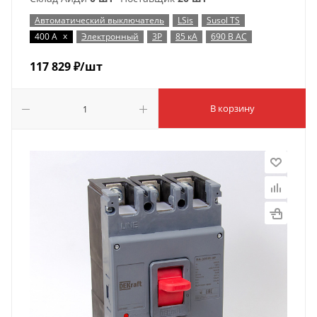
Автоматический выключатель
LSis
Susol TS
x
400 А
Электронный
3P
85 кА
690 В AC
117 829
₽
/шт
В корзину