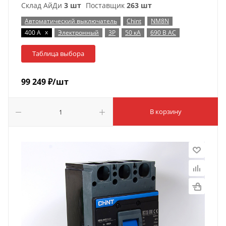
Склад АйДи
3 шт
Поставщик
263 шт
Автоматический выключатель
Chint
NM8N
x
400 А
Электронный
3P
50 кА
690 В AC
Таблица выбора
99 249
₽
/шт
В корзину