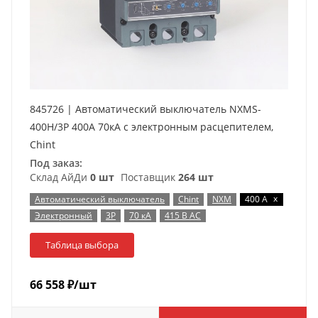
845726 | Автоматический выключатель NXMS-
400H/3P 400А 70кА с электронным расцепителем,
Chint
Под заказ:
Склад АйДи
0 шт
Поставщик
264 шт
x
Автоматический выключатель
Chint
NXM
400 А
Электронный
3P
70 кА
415 В AC
Таблица выбора
66 558
₽
/шт