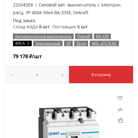
22504DEK | Силовой авт. выключатель с электрон.
расц. 3P 400А 50кА ВА-335E, Dekraft
Под заказ:
Склад АйДи
0 шт
Поставщик
5 шт
Автоматический выключатель
Dekraft
ВА-330
x
400 А
Электронный
3P
50 кА
400...415 В AC
79 178
₽
/шт
В корзину