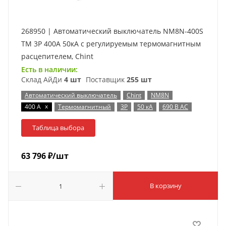
268950 | Автоматический выключатель NM8N-400S
TM 3P 400А 50кА с регулируемым термомагнитным
расцепителем, Chint
Есть в наличии:
Склад АйДи
4 шт
Поставщик
255 шт
Автоматический выключатель
Chint
NM8N
x
400 А
Термомагнитный
3P
50 кА
690 В AC
Таблица выбора
63 796
₽
/шт
В корзину