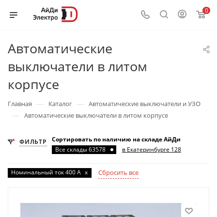
0
Автоматические
выключатели в литом
корпусе
—
—
Главная
Каталог
Автоматические выключатели и УЗО
—
Автоматические выключатели в литом корпусе
Сортировать по наличию на складе АйДи
ФИЛЬТР
Все склады 63578
в Екатеринбурге 128
Номинальный ток 400 А
x
Сбросить все