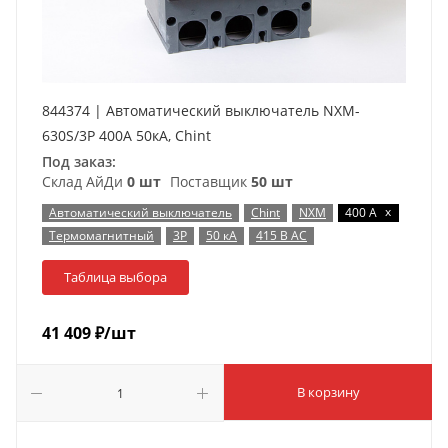
844374 | Автоматический выключатель NXM-
630S/3P 400А 50кА, Chint
Под заказ:
Склад АйДи
0 шт
Поставщик
50 шт
x
Автоматический выключатель
Chint
NXM
400 А
Термомагнитный
3P
50 кА
415 В AC
Таблица выбора
41 409
₽
/шт
В корзину