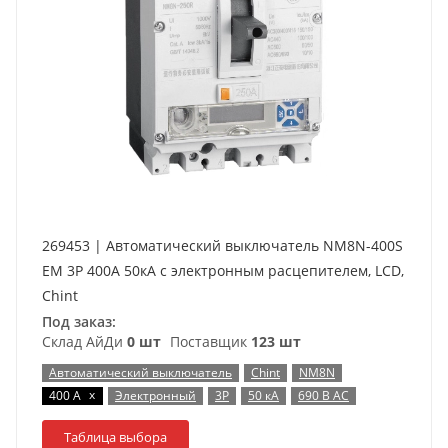
269453 | Автоматический выключатель NM8N-400S
EM 3P 400А 50кА с электронным расцепителем, LCD,
Chint
Под заказ:
Склад АйДи
0 шт
Поставщик
123 шт
Автоматический выключатель
Chint
NM8N
x
400 А
Электронный
3P
50 кА
690 В AC
Таблица выбора