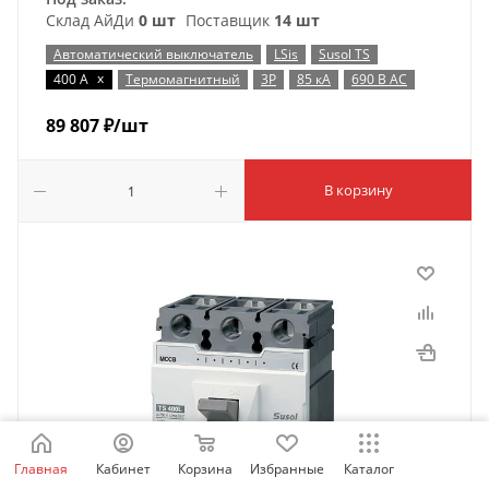
Склад АйДи
0 шт
Поставщик
14 шт
Автоматический выключатель
LSis
Susol TS
x
400 А
Термомагнитный
3P
85 кА
690 В AC
89 807
₽
/шт
В корзину
Главная
Кабинет
Корзина
Избранные
Каталог