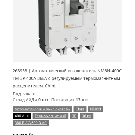
268938 | Автоматический выключатель NM8N-400C
TM 3P 400А 36кА с регулируемым термомагнитным
расцепителем, Chint
Под заказ:
Склад АйДи
0 шт
Поставщик
13 шт
Автоматический выключатель
Chint
NM8N
x
400 А
Термомагнитный
3P
36 кА
380 В AC/690 В AC