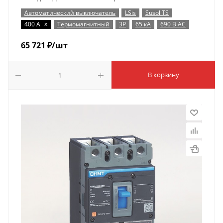
Автоматический выключатель
LSis
Susol TS
x
400 А
Термомагнитный
3P
65 кА
690 В AC
65 721
₽
/шт
В корзину