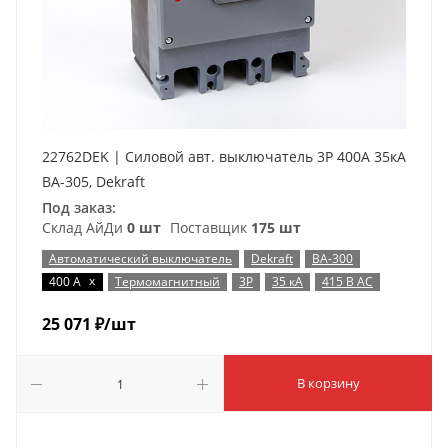
22762DEK | Силовой авт. выключатель 3P 400А 35кА
ВА-305, Dekraft
Под заказ:
Склад АйДи
0 шт
Поставщик
175 шт
Автоматический выключатель
Dekraft
ВА-300
x
400 А
Термомагнитный
3P
35 кА
415 В AC
25 071
₽
/шт
В корзину