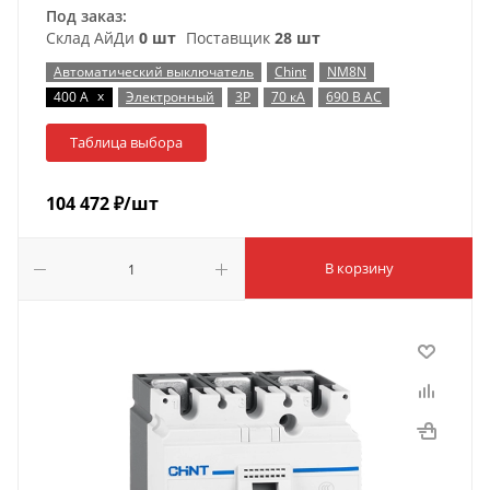
Под заказ:
Склад АйДи
0 шт
Поставщик
28 шт
Автоматический выключатель
Chint
NM8N
x
400 А
Электронный
3P
70 кА
690 В AC
Таблица выбора
104 472
₽
/шт
В корзину