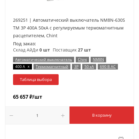
269251 | Автоматический выключатель NM8N-630S
TM 3P 400А 50кА с регулируемым термомагнитным
расцепителем, Chint
Под заказ:
Склад АйДи
0 шт
Поставщик
27 шт
Автоматический выключатель
Chint
NM8N
x
400 А
Термомагнитный
3P
50 кА
690 В AC
Таблица выбора
65 657
₽
/шт
В корзину