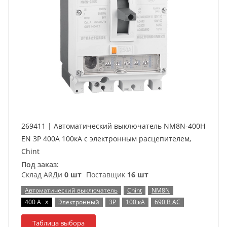
269411 | Автоматический выключатель NM8N-400H
EN 3P 400А 100кА с электронным расцепителем,
Chint
Под заказ:
Склад АйДи
0 шт
Поставщик
16 шт
Автоматический выключатель
Chint
NM8N
x
400 А
Электронный
3P
100 кА
690 В AC
Таблица выбора