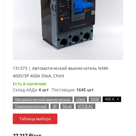
131373 | Автоматический выключатель NXM-
400S/3P 400А 50кА, Chint
Есть в наличии:
Склад АйДи
4 шт
Поставщик
1645 шт
x
Автоматический выключатель
Chint
NXM
400 А
Термомагнитный
3P
50 кА
415 В AC
Таблица выбора
27 217
₽
/шт