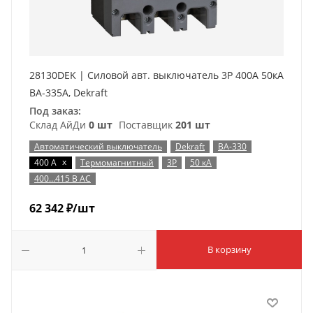
28130DEK | Силовой авт. выключатель 3P 400A 50кА
ВА-335А, Dekraft
Под заказ:
Склад АйДи
0 шт
Поставщик
201 шт
Автоматический выключатель
Dekraft
ВА-330
x
400 А
Термомагнитный
3P
50 кА
400...415 В AC
62 342
₽
/шт
В корзину