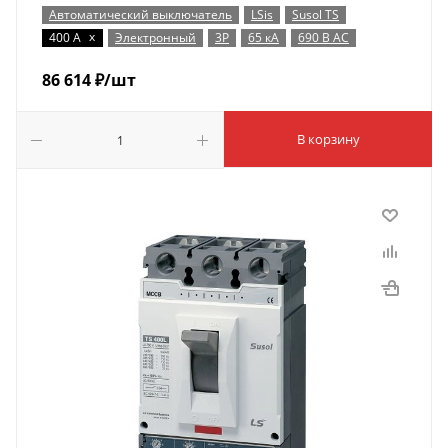
Автоматический выключатель
LSis
Susol TS
x
400 А
Электронный
3P
65 кА
690 В AC
86 614
₽
/шт
В корзину