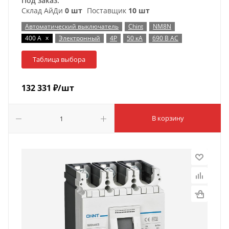
Под заказ:
Склад АйДи
0 шт
Поставщик
10 шт
Автоматический выключатель
Chint
NM8N
x
400 А
Электронный
4P
50 кА
690 В AC
Таблица выбора
132 331
₽
/шт
В корзину