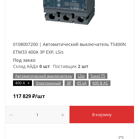
0108007200 | Автоматический выключатель TS400N
ETM33 400A 3P EXP, LSis
Под заказ:
Склад АйДи
0 шт
Поставщик
2 шт
Автоматический выключатель
LSis
Susol TS
x
400 А
Электронный
3P
65 кА
690 В AC
117 829
₽
/шт
В корзину