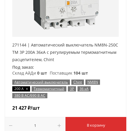
271144 | Автоматический выключатель NM8N-250C
TM 3P 200А 36кА с регулируемым термомагнитным
расцепителем, Chint
Под заказ:
Склад АйДи
0 шт
Поставщик
104 шт
Автоматический выключатель
Chint
NM8N
x
200 А
Термомагнитный
3P
36 кА
380 В AC/690 В AC
21 427
₽
/шт
В корзину