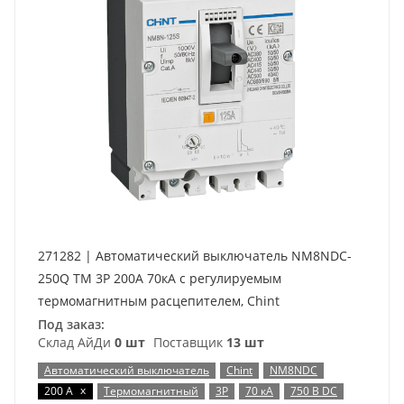
271282 | Автоматический выключатель NM8NDC-
250Q TM 3P 200А 70кА с регулируемым
термомагнитным расцепителем, Chint
Под заказ:
Склад АйДи
0 шт
Поставщик
13 шт
Автоматический выключатель
Chint
NM8NDC
x
200 А
Термомагнитный
3P
70 кА
750 В DC