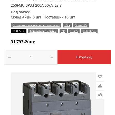
250FMU 3P3d 200А 50кА, LSis
Под заказ:
Склад АйДи
0 шт
Поставщик
10 шт
Автоматический выключатель
LSis
Susol TS
x
200 А
Термомагнитный
3P
50 кА
690 В AC
31 793
₽
/шт
В корзину