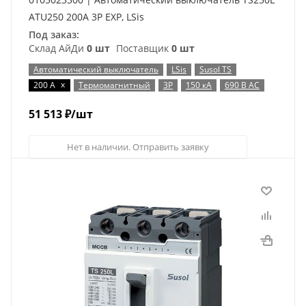
ATU250 200A 3P EXP, LSis
Под заказ:
Склад АйДи
0 шт
Поставщик
0 шт
Автоматический выключатель
LSis
Susol TS
x
200 А
Термомагнитный
3P
150 кА
690 В AC
51 513
₽
/шт
Нет в наличии. Отправить заявку