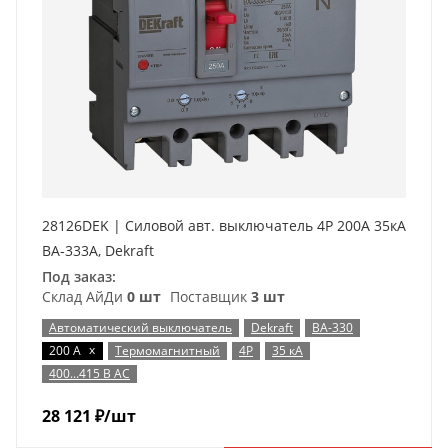
28126DEK | Силовой авт. выключатель 4P 200A 35кА
ВА-333А, Dekraft
Под заказ:
Склад АйДи
0 шт
Поставщик
3 шт
Автоматический выключатель
Dekraft
ВА-330
x
200 А
Термомагнитный
4P
35 кА
400...415 В AC
28 121
₽
/шт