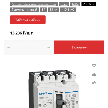
x
Автоматический выключатель
Chint
NXM
200 А
Термомагнитный
3P
35 кА
415 В AC
Таблица выбора
13 236
₽
/шт
В корзину