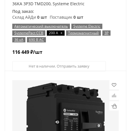
36KA 3P3D TMD200, Systeme Electric
Под заказ:
Склад АйДи
0 шт
Поставщик
0 шт
Автоматический выключатель
Systeme Electric
x
SystemePact CCB
200 А
Термомагнитный
3P
36 кА
690 В AC
116 449
₽
/шт
Нет в наличии. Отправить заявку