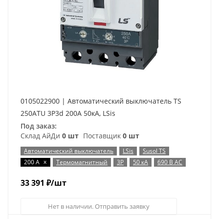
0105022900 | Автоматический выключатель TS
250ATU 3P3d 200А 50кА, LSis
Под заказ:
Склад АйДи
0 шт
Поставщик
0 шт
Автоматический выключатель
LSis
Susol TS
x
200 А
Термомагнитный
3P
50 кА
690 В AC
33 391
₽
/шт
Нет в наличии. Отправить заявку