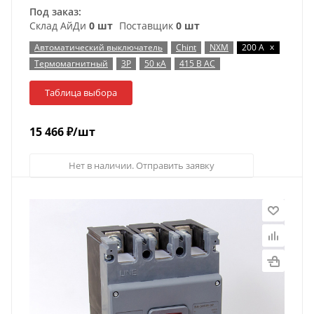
Под заказ:
Склад АйДи
0 шт
Поставщик
0 шт
x
Автоматический выключатель
Chint
NXM
200 А
Термомагнитный
3P
50 кА
415 В AC
Таблица выбора
15 466
₽
/шт
Нет в наличии. Отправить заявку