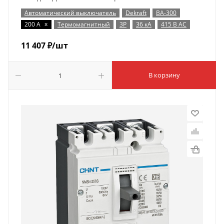
Автоматический выключатель
Dekraft
ВА-300
x
200 А
Термомагнитный
3P
36 кА
415 В AC
11 407
₽
/шт
В корзину