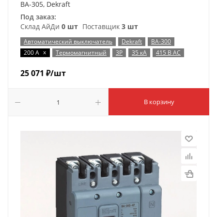
ВА-305, Dekraft
Под заказ:
Склад АйДи
0 шт
Поставщик
3 шт
Автоматический выключатель
Dekraft
ВА-300
x
200 А
Термомагнитный
3P
35 кА
415 В AC
25 071
₽
/шт
В корзину