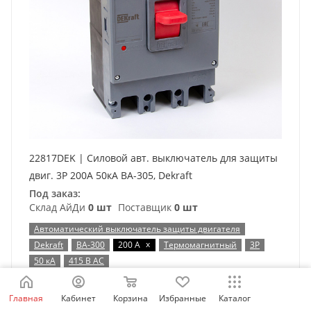
22817DEK | Силовой авт. выключатель для защиты
двиг. 3P 200А 50кА ВА-305, Dekraft
Под заказ:
Склад АйДи
0 шт
Поставщик
0 шт
Автоматический выключатель защиты двигателя
x
Dekraft
ВА-300
200 А
Термомагнитный
3P
50 кА
415 В AC
27 511
₽
/шт
Главная
Кабинет
Корзина
Избранные
Каталог