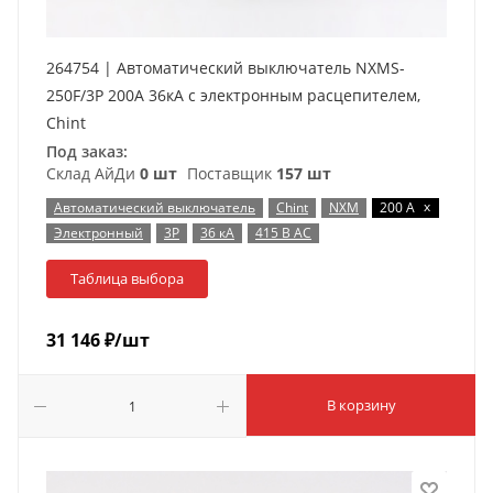
264754 | Автоматический выключатель NXMS-
250F/3P 200А 36кА с электронным расцепителем,
Chint
Под заказ:
Склад АйДи
0 шт
Поставщик
157 шт
x
Автоматический выключатель
Chint
NXM
200 А
Электронный
3P
36 кА
415 В AC
Таблица выбора
31 146
₽
/шт
В корзину