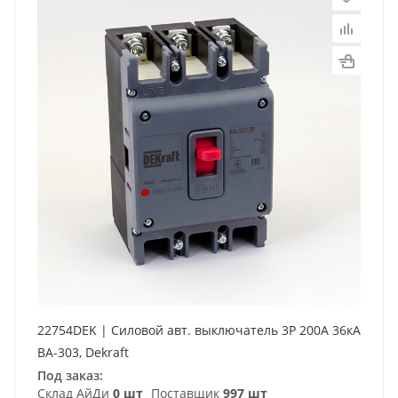
22754DEK | Силовой авт. выключатель 3P 200А 36кА
ВА-303, Dekraft
Под заказ:
Склад АйДи
0 шт
Поставщик
997 шт