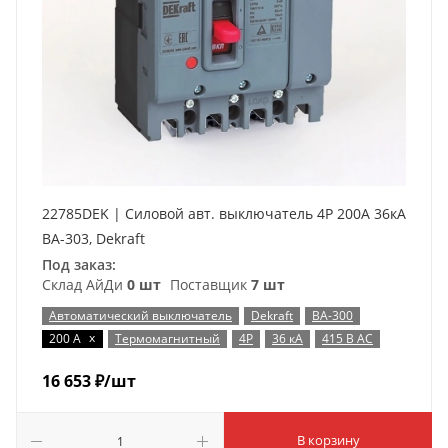
22785DEK | Силовой авт. выключатель 4P 200А 36кА
ВА-303, Dekraft
Под заказ:
Склад АйДи
0 шт
Поставщик
7 шт
Автоматический выключатель
Dekraft
ВА-300
x
200 А
Термомагнитный
4P
36 кА
415 В AC
16 653
₽
/шт
В корзину