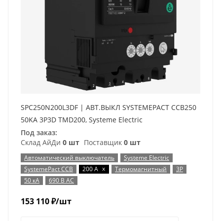
SPC250N200L3DF | АВТ.ВЫКЛ SYSTEMEPACT CCB250
50KA 3P3D TMD200, Systeme Electric
Под заказ:
Склад АйДи
0 шт
Поставщик
0 шт
Автоматический выключатель
Systeme Electric
x
SystemePact CCB
200 А
Термомагнитный
3P
50 кА
690 В AC
153 110
₽
/шт