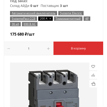
Под заказ:
Склад АйДи
0 шт
Поставщик
3 шт
Автоматический выключатель
Systeme Electric
x
SystemePact CCB
200 А
Термомагнитный
4P
36 кА
690 В AC
175 680
₽
/шт
В корзину