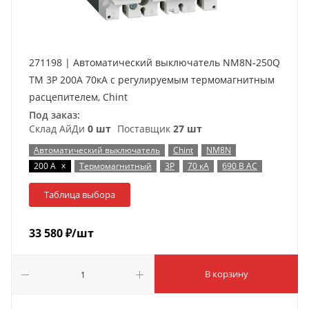
271198 | Автоматический выключатель NM8N-250Q
TM 3P 200А 70кА с регулируемым термомагнитным
расцепителем, Chint
Под заказ:
Склад АйДи
0 шт
Поставщик
27 шт
Автоматический выключатель
Chint
NM8N
x
200 А
Термомагнитный
3P
70 кА
690 В AC
Таблица выбора
33 580
₽
/шт
В корзину