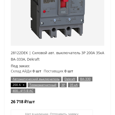
28122DEK | Силовой авт. выключатель 3P 200A 35кА
ВА-333А, Dekraft
Под заказ:
Склад АйДи
0 шт
Поставщик
0 шт
Автоматический выключатель
Dekraft
ВА-330
x
200 А
Термомагнитный
3P
35 кА
400...415 В AC
26 718
₽
/шт
Нет в наличии. Отправить заявку