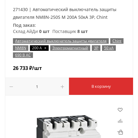
271430 | Автоматический выключатель защиты
двигателя NM8N-250S M 200А 50кА 3P, Chint
Под заказ:
Склад АйДи
0 шт
Поставщик
8 шт
Автоматический выключатель защиты двигателя
Chint
x
NM8N
200 А
Электромагнитный
3P
50 кА
690 В AC
26 733
₽
/шт
В корзину