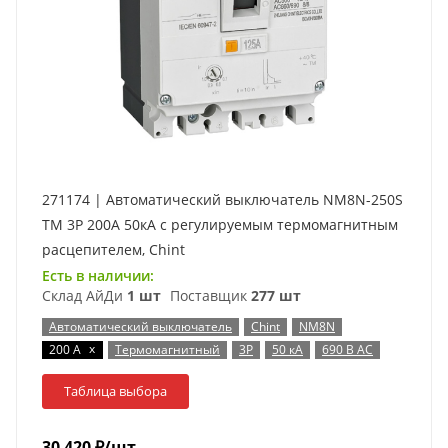
271174 | Автоматический выключатель NM8N-250S
TM 3P 200А 50кА с регулируемым термомагнитным
расцепителем, Chint
Есть в наличии:
Склад АйДи
1 шт
Поставщик
277 шт
Автоматический выключатель
Chint
NM8N
x
200 А
Термомагнитный
3P
50 кА
690 В AC
Таблица выбора
30 420
₽
/шт